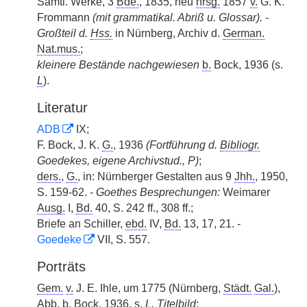
Sämtl. Werke, 3
Bde.
, 1835, neu
hrsg.
1857
v.
G. K.
Frommann
(mit grammatikal. Abriß u. Glossar). -
Großteil d.
Hss.
in Nürnberg, Archiv d.
German.
Nat.mus.
;
kleinere Bestände nachgewiesen
b.
Bock, 1936 (s.
L
).
Literatur
ADB
IX;
F. Bock, J. K.
G.
, 1936
(Fortführung d.
Bibliogr.
Goedekes, eigene Archivstud., P)
;
ders.
,
G.
, in: Nürnberger Gestalten aus 9
Jhh.
, 1950,
S. 159-62. -
Goethes Besprechungen:
Weimarer
Ausg.
I,
Bd.
40, S. 242 ff., 308 ff.;
Briefe an Schiller,
ebd.
IV,
Bd.
13, 17, 21. -
Goedeke
VII, S. 557.
Porträts
Gem.
v.
J. E. Ihle, um 1775 (Nürnberg,
Städt.
Gal.
),
Abb.
b.
Bock, 1936, s.
L
, Titelbild
;