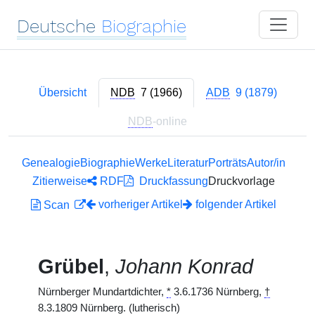
Deutsche
Biographie
Übersicht
NDB
7 (1966)
ADB
9 (1879)
NDB
-online
Genealogie
Biographie
Werke
Literatur
Porträts
Autor/in
Zitierweise
RDF
Druckfassung
Druckvorlage
vorheriger Artikel
folgender Artikel
Scan
Grübel
,
Johann Konrad
Nürnberger Mundartdichter,
*
3.6.1736 Nürnberg,
†
8.3.1809 Nürnberg. (lutherisch)