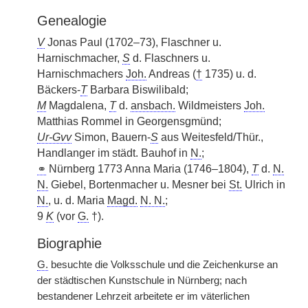
Genealogie
V
Jonas Paul (1702–73), Flaschner u.
Harnischmacher,
S
d. Flaschners u.
Harnischmachers
Joh.
Andreas (
†
1735) u. d.
Bäckers-
T
Barbara Biswilibald;
M
Magdalena,
T
d.
ansbach.
Wildmeisters
Joh.
Matthias Rommel in Georgensgmünd;
Ur-Gvv
Simon, Bauern-
S
aus Weitesfeld/Thür.,
Handlanger im städt. Bauhof in
N.
;
⚭
Nürnberg 1773 Anna Maria (1746–1804),
T
d.
N.
N.
Giebel, Bortenmacher u. Mesner bei
St.
Ulrich in
N.
, u. d. Maria
Magd.
N. N.
;
9
K
(vor
G.
†).
Biographie
G.
besuchte die Volksschule und die Zeichenkurse an
der städtischen Kunstschule in Nürnberg; nach
bestandener Lehrzeit arbeitete er im väterlichen