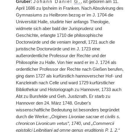
Gruber:
Johann Daniel
G.
, ist geboren am 11.
April 1686 zu Ipsheim in Franken. Nach Absolvirung des
Gymnasiums zu Heilbronn bezog er im J. 1704 die
Universität Halle, studirte hier anfangs Theologie,
widmete sich aber bald der Jurisprudenz und
Geschichte, erlangte 1710 die philosophische
Doctorwürde und die
veniam legendi
, 1721 auch die
juristische Doctorwürde und im J. 1723 eine
außerordentliche Professur der Rechte und der
Philosophie zu Halle. Von hier ward er im J. 1724 als
ordentlicher Professor der Rechte nach Gießen berufen,
ging dann 1727 als kurfürstlich hannoverscher Hof- und
Kanzleirath nach Celle und ward 1729 kurfürstlicher
Bibliothekar und Historiograph zu Hannover, 1733 auch
Abt zu Bursfelde und Geh. Justizrath. Er starb zu
Hannover den 24. März 1748. Gruber's
wissenschaftliche Bedeutung ist besonders begründet
durch die Werke:
„Origines Livoniae sacrae et civilis s.
chronicon Livonicum vetus“, 1740
, und
„Commercii
epistolici Leibnitiani ad omne genus eruditionis P. 1. 2.“