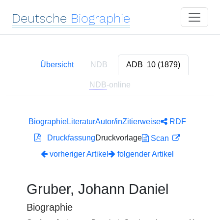
Deutsche
Biographie
Übersicht
NDB
ADB
10 (1879)
NDB
-online
Biographie
Literatur
Autor/in
Zitierweise
RDF
Druckfassung
Druckvorlage
Scan
vorheriger Artikel
folgender Artikel
Gruber, Johann Daniel
Biographie