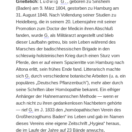
Grießelich:
Ludwig
G.
, geboren zu Sinsheim
(Baden) am 9. März 1804, gestorben zu Hamburg am
31. August 1848. Nach Vollendung seiner Studien zu
Heidelberg, die in seinem 20. Lebensjahre mit seiner
Promotion zum Doctor der Medicin ihren Abschluß
fanden, wurde
G.
als Militärarzt angestellt und blieb
dieser Laufbahn getreu, bis sein Leben während des
Marsches der badischhessischen Brigade in den
schleswig-holsteinischen Krieg durch einen Sturz vom
Pferde, den er auf einem Spazierritte von Hamburg nach
Altona erlitt, sein frühes Ende fand. Litterarisch machte
sich
G.
durch verschiedene botanische Arbeiten (u. a. ein
populäres „Deutsches Pflanzenbuch"), mehr aber durch
seine Schriften über Homöopathie bekannt. Ein eifriger
Anhänger der Hahnemannschen Methode — wenn er
auch nicht zu ihren gedankenlosen Nachbetern gehörte
— rief
G.
im J. 1833 den „homöopathischen Verein des
Großherzogthums Baden“ ins Leben und gab im Namen
dieses Vereins eine eigene Zeitschrift „Hygiea“ heraus,
die im Laufe der Jahre auf 23 Bände anwuchs,