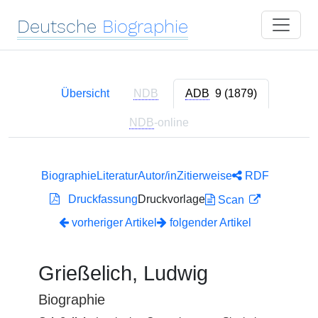
Deutsche
Biographie
Übersicht
NDB
ADB
9 (1879)
NDB
-online
Biographie
Literatur
Autor/in
Zitierweise
RDF
Druckfassung
Druckvorlage
Scan
vorheriger Artikel
folgender Artikel
Grießelich, Ludwig
Biographie