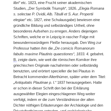
libri“
etc. 1823, eine Frucht seiner akademischen
Studien, „Der Symbolik Triumph“, 1826.
„Elegia Romana
s. selectae P. Ovidii, Alb. Tibulli et S. Aur. Propertii
elegiae“
etc. 1827, eine Schulausgabe) bewiesen eine
gründliche Bildung und selbständiges Urtheil, ohne
besonderes Aufsehen zu erregen. Anders diejenigen
Schriften, welche er in Leipzig in rascher Folge mit
bewundernswürdigem Fleiße herausgab. Den Weg zur
Professur hatten ihm die
„De comicis Romanorum
fabulis maxime Plautinis quaestiones“, 1833. 4.
gebahnt.
B.
zeigte darin, wie weit die römischen Komiker ihre
griechischen Originale nachahmten oder selbständig
benutzten, und erörtert specieller die bei Plautus in
Betracht kommenden Alterthümer, später unter dem Titel:
„Antiquitatis Plautinae p. I.“
1837 herausgegeben. Hatte
er schon in dieser Schrift den bei der Erklärung
ausgewählter Elegien eingeschlagenen Weg weiter
verfolgt, indem er die zum Verständnisse der alten
Dichter nöthigen Erläuterungen der Archäologie und den