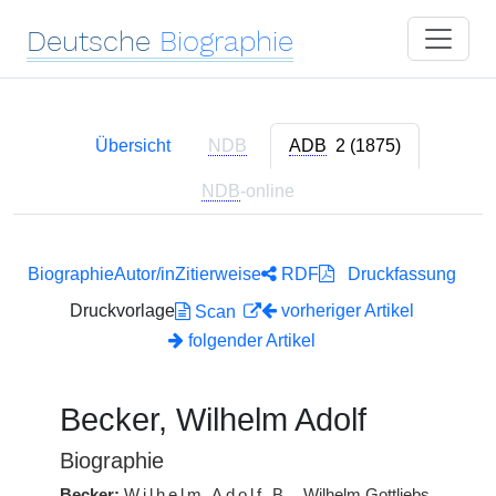
Deutsche
Biographie
Übersicht
NDB
ADB
2 (1875)
NDB
-online
Biographie
Autor/in
Zitierweise
RDF
Druckfassung
Druckvorlage
vorheriger Artikel
Scan
folgender Artikel
Becker, Wilhelm Adolf
Biographie
Becker:
Wilhelm Adolf
B.
, Wilhelm Gottliebs