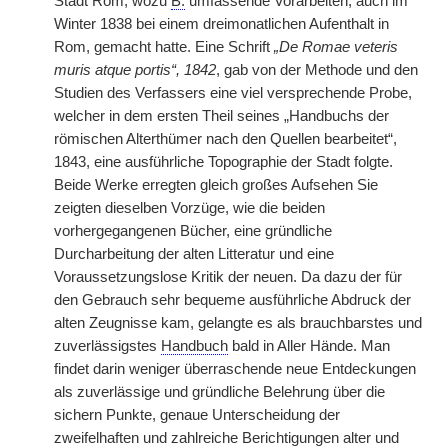
Stadt Rom, wozu
B.
umfassende Vorarbeiten, auch im
Winter 1838 bei einem dreimonatlichen Aufenthalt in
Rom, gemacht hatte. Eine Schrift
„De Romae veteris
muris atque portis“, 1842
, gab von der Methode und den
Studien des Verfassers eine viel versprechende Probe,
welcher in dem ersten Theil seines „Handbuchs der
römischen Alterthümer nach den Quellen bearbeitet“,
1843, eine ausführliche Topographie der Stadt folgte.
Beide Werke erregten gleich großes Aufsehen Sie
zeigten dieselben Vorzüge, wie die beiden
vorhergegangenen Bücher, eine gründliche
Durcharbeitung der alten Litteratur und eine
Voraussetzungslose Kritik der neuen. Da dazu der für
den Gebrauch sehr bequeme ausführliche Abdruck der
alten Zeugnisse kam, gelangte es als brauchbarstes und
zuverlässigstes
Handbuch
bald in Aller Hände. Man
findet darin weniger überraschende neue Entdeckungen
als zuverlässige und gründliche Belehrung über die
sichern Punkte, genaue Unterscheidung der
zweifelhaften und zahlreiche Berichtigungen alter und