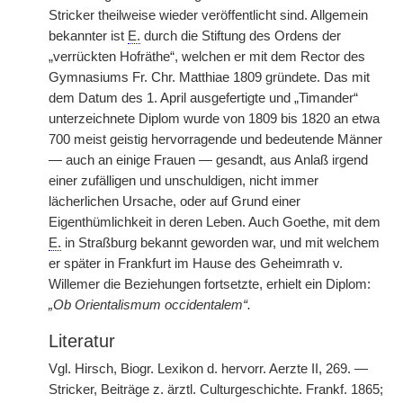
Stricker theilweise wieder veröffentlicht sind. Allgemein
bekannter ist
E.
durch die Stiftung des Ordens der
„verrückten Hofräthe“, welchen er mit dem Rector des
Gymnasiums Fr. Chr. Matthiae 1809 gründete. Das mit
dem Datum des 1. April ausgefertigte und „Timander“
unterzeichnete Diplom wurde von 1809 bis 1820 an etwa
700 meist geistig hervorragende und bedeutende Männer
— auch an einige Frauen — gesandt, aus Anlaß irgend
einer zufälligen und unschuldigen, nicht immer
lächerlichen Ursache, oder auf Grund einer
Eigenthümlichkeit in deren Leben. Auch Goethe, mit dem
E.
in Straßburg bekannt geworden war, und mit welchem
er später in Frankfurt im Hause des Geheimrath v.
Willemer die Beziehungen fortsetzte, erhielt ein Diplom:
„Ob Orientalismum occidentalem“.
Literatur
Vgl. Hirsch, Biogr. Lexikon d. hervorr. Aerzte II, 269. —
Stricker, Beiträge z. ärztl. Culturgeschichte. Frankf. 1865;