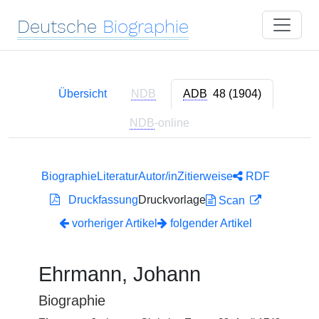
Deutsche
Biographie
Übersicht
NDB
ADB
48 (1904)
NDB
-online
Biographie
Literatur
Autor/in
Zitierweise
RDF
Druckfassung
Druckvorlage
Scan
vorheriger Artikel
folgender Artikel
Ehrmann, Johann
Biographie