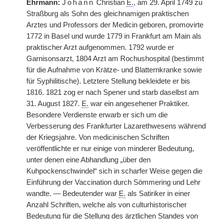
Ehrmann:
Johann
Christian
E.
, am 29. April 1749 zu
Straßburg als Sohn des gleichnamigen praktischen
Arztes und Professors der Medicin geboren, promovirte
1772 in Basel und wurde 1779 in Frankfurt am Main als
praktischer Arzt aufgenommen. 1792 wurde er
Garnisonsarzt, 1804 Arzt am Rochushospital (bestimmt
für die Aufnahme von Krätze- und Blatternkranke sowie
für Syphilitische). Letztere Stellung bekleidete er bis
1816. 1821 zog er nach Spener und starb daselbst am
31. August 1827.
E.
war ein angesehener Praktiker.
Besondere Verdienste erwarb er sich um die
Verbesserung des Frankfurter Lazarethwesens während
der Kriegsjahre. Von medicinischen Schriften
veröffentlichte er nur einige von minderer Bedeutung,
unter denen eine Abhandlung „über den
Kuhpockenschwindel“ sich in scharfer Weise gegen die
Einführung der Vaccination durch Sömmering und Lehr
wandte. — Bedeutender war
E.
als Satiriker in einer
Anzahl Schriften, welche als von culturhistorischer
Bedeutung für die Stellung des ärztlichen Standes von