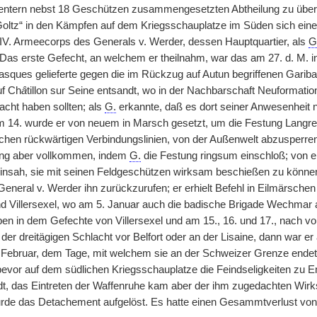
mentern nebst 18 Geschützen zusammengesetzten Abtheilung zu über
oltz“ in den Kämpfen auf dem Kriegsschauplatze im Süden sich ein
IV. Armeecorps des Generals v. Werder, dessen Hauptquartier, als
G
. Das erste Gefecht, an welchem er theilnahm, war das am 27. d. M. 
asques gelieferte gegen die im Rückzug auf Autun begriffenen Garib
f Ch
â
tillon sur Seine entsandt, wo in der Nachbarschaft Neuformati
cht haben sollten; als
G.
erkannte, daß es dort seiner Anwesenheit n
Am 14. wurde er von neuem in Marsch gesetzt, um die Festung Lang
chen rückwärtigen Verbindungslinien, von der Außenwelt abzusperren.
ang aber vollkommen, indem
G.
die Festung ringsum einschloß; von ei
insah, sie mit seinen Feldgeschützen wirksam beschießen zu können.
General v. Werder ihn zurückzurufen; er erhielt Befehl in Eilmärsch
d Villersexel, wo am 5. Januar auch die badische Brigade Wechmar a
pen in dem Gefechte von Villersexel und am 15., 16. und 17., nach 
der dreitägigen Schlacht vor Belfort oder an der Lisaine, dann war 
1. Februar, dem Tage, mit welchem sie an der Schweizer Grenze endet
evor auf dem südlichen Kriegsschauplatze die Feindseligkeiten zu 
t, das Eintreten der Waffenruhe kam aber der ihm zugedachten Wirks
de das Detachement aufgelöst. Es hatte einen Gesammtverlust von 