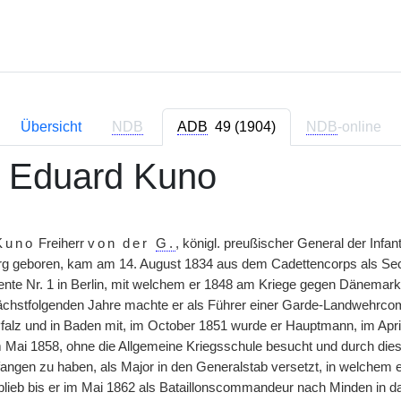
Übersicht
NDB
ADB
49 (1904)
NDB
-online
, Eduard Kuno
Kuno
Freiherr
von der
G.
, königl. preußischer General der Infa
rg geboren, kam am 14. August 1834 aus dem Cadettencorps als Se
nte Nr. 1 in Berlin, mit welchem er 1848 am Kriege gegen Dänemark
ächstfolgenden Jahre machte er als Führer einer Garde-Landwehrco
Pfalz und in Baden mit, im October 1851 wurde er Hauptmann, im Ap
Mai 1858, ohne die Allgemeine Kriegsschule besucht und durch diese 
angen zu haben, als Major in den Generalstab versetzt, in welchem 
blieb bis er im Mai 1862 als Bataillonscommandeur nach Minden in das