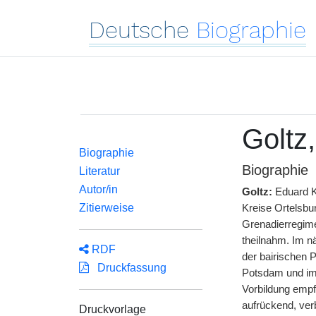
Deutsche
Biographie
Goltz
Biographie
Biographie
Literatur
Autor/in
Goltz:
Eduard
Zitierweise
Kreise Ortelsbu
Grenadierregime
theilnahm. Im n
RDF
der bairischen 
Druckfassung
Potsdam und im 
Vorbildung empf
aufrückend, ver
Druckvorlage