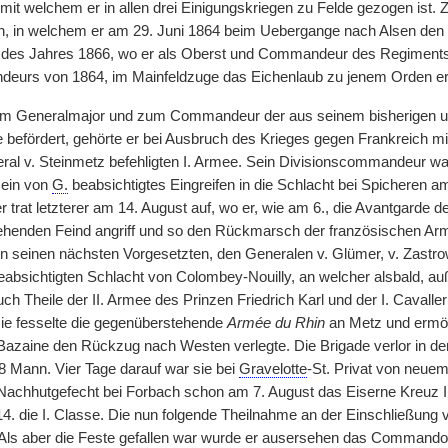
 mit welchem er in allen drei Einigungskriegen zu Felde gezogen ist.
n, in welchem er am 29. Juni 1864 beim Uebergange nach Alsen de
 des Jahres 1866, wo er als Oberst und Commandeur des Regiments 
eurs von 1864, im Mainfeldzuge das Eichenlaub zu jenem Orden erh
um Generalmajor und zum Commandeur der aus seinem bisherigen u
de befördert, gehörte er bei Ausbruch des Krieges gegen Frankreich m
ral v. Steinmetz befehligten I. Armee. Sein Divisionscommandeur war
 ein von
G.
beabsichtigtes Eingreifen in die Schlacht bei Spicheren 
 trat letzterer am 14. August auf, wo er, wie am 6., die Avantgarde d
henden Feind angriff und so den Rückmarsch der französischen Arme
n seinen nächsten Vorgesetzten, den Generalen v. Glümer, v. Zastro
eabsichtigten Schlacht von Colombey-Nouilly, an welcher alsbald, au
ch Theile der II. Armee des Prinzen Friedrich Karl und der I. Cavaller
sie fesselte die gegenüberstehende
Armée du Rhin
an Metz und ermö
azaine den Rückzug nach Westen verlegte. Die Brigade verlor in de
88 Mann. Vier Tage darauf war sie bei
Gravelotte
-St. Privat von neuem 
 Nachhutgefecht bei Forbach schon am 7. August das Eiserne Kreuz II. 
4. die I. Classe. Die nun folgende Theilnahme an der Einschließung 
 Als aber die Feste gefallen war wurde er ausersehen das Commando e