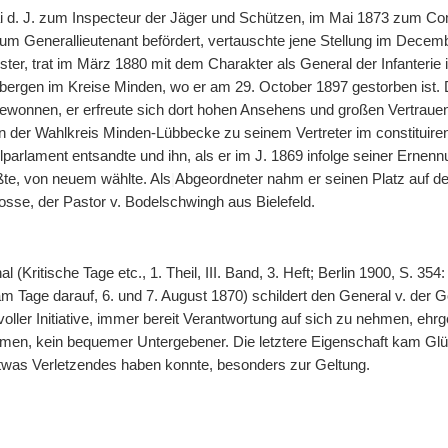
d. J. zum Inspecteur der Jäger und Schützen, im Mai 1873 zum Comm
m Generallieutenant befördert, vertauschte jene Stellung im Decembe
ster, trat im März 1880 mit dem Charakter als General der Infanter
sbergen im Kreise Minden, wo er am 29. October 1897 gestorben ist.
ewonnen, er erfreute sich dort hohen Ansehens und großen Vertrauen
ihn der Wahlkreis Minden-Lübbecke zu seinem Vertreter im constitu
llparlament entsandte und ihn, als er im J. 1869 infolge seiner E
te, von neuem wählte. Als
|
Abgeordneter nahm er seinen Platz auf de
se, der Pastor v. Bodelschwingh aus Bielefeld.
al (Kritische Tage etc., 1. Theil, III. Band, 3. Heft; Berlin 1900, S. 
 Tage darauf, 6. und 7. August 1870) schildert den General v. der Gol
oller Initiative, immer bereit Verantwortung auf sich zu nehmen, ehrg
men, kein bequemer Untergebener. Die letztere Eigenschaft kam Gl
etwas Verletzendes haben konnte, besonders zur Geltung.