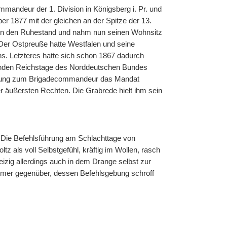
andeur der 1. Division in Königsberg i. Pr. und
r 1877 mit der gleichen an der Spitze der 13.
ie in den Ruhestand und nahm nun seinen Wohnsitz
 Der Ostpreuße hatte Westfalen und seine
s. Letzteres hatte sich schon 1867 dadurch
irenden Reichstage des Norddeutschen Bundes
rnennung zum Brigadecommandeur das Mandat
r äußersten Rechten. Die Grabrede hielt ihm sein
354: Die Befehlsführung am Schlachttage von
tz als voll Selbstgefühl, kräftig im Wollen, rasch
eizig allerdings auch in dem Drange selbst zur
ümer gegenüber, dessen Befehlsgebung schroff