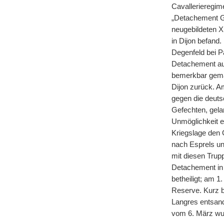
Cavallerieregi
„Detachement G
neugebildeten X
in Dijon befand
Degenfeld bei P
Detachement au
bemerkbar gema
Dijon zurück. 
gegen die deuts
Gefechten, gel
Unmöglichkeit e
Kriegslage den 
nach Esprels un
mit diesen Trup
Detachement in 
betheiligt; am 
Reserve. Kurz b
Langres entsand
vom 6. März wur