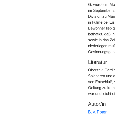
G.
wurde im Mai 
im September zu
Division zu Mün
in Fülme bei Ei
Bewohner lieb g
bethätigt, daß 
sowie in das Zo
niederlegen muß
Gesinnungsgenos
Literatur
Oberst v. Cardin
Spicheren und am
von Entschluß, v
Geltung zu kom
war und leicht 
Autor/in
B. v. Poten.