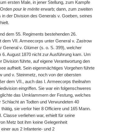
 Zum ersten Male, in jener Stellung, zum Kampfe
n Orden
pour le mérite
erwarb; dann, zum zweiten
in der Division des Generals v. Goeben, seines
ielt.
nd dem 55. Regiments bestehenden 26.
it dem VII. Armeecorps unter General v. Zastrow
 General v. Glümer (s. o. S. 399), welcher
am 6. August 1870 nicht zur Ausführung kam. Um
er Division führte, auf eigene Verantwortung den
e aufhielt. Sein eigenmächtiges Vorgehen führte
w und v. Steinmetz, noch von der obersten
ßer dem VII., auch das I. Armeecorps theilnahm
iedivision eingriffen. Sie war ein folgenschweres
glichte das Umklammern der Festung, welches
r Schlacht an Todten und Verwundeten 40
thätig, sie verlor hier 8 Officiere und 165 Mann.
Classe verliehen war, erhielt für seine
von Metz bot ihm keine Gelegenheit
iner aus 2 Infanterie- und 2