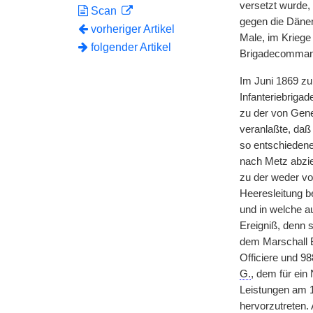
versetzt wurde,
Scan
gegen die Däne
vorheriger Artikel
Male, im Kriege
folgender Artikel
Brigadecommand
Im Juni 1869 z
Infanteriebriga
zu der von Gene
veranlaßte, daß
so entschiedener
nach Metz abzie
zu der weder vo
Heeresleitung b
und in welche au
Ereigniß, denn 
dem Marschall B
Officiere und 9
G.
, dem für ein
Leistungen am 1
hervorzutreten.