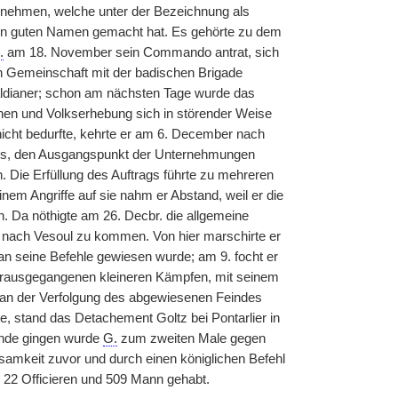
nehmen, welche unter der Bezeichnung als
en guten Namen gemacht hat. Es gehörte zu dem
.
am 18. November sein Commando antrat, sich
in Gemeinschaft mit der badischen Brigade
aldianer; schon am nächsten Tage wurde das
onen und Volkserhebung sich in störender Weise
icht bedurfte, kehrte er am 6. December nach
res, den Ausgangspunkt der Unternehmungen
 Die Erfüllung des Auftrags führte zu mehreren
nem Angriffe auf sie nahm er Abstand, weil er die
 Da nöthigte am 26. Decbr. die allgemeine
en nach Vesoul zu kommen. Von hier marschirte er
n seine Befehle gewiesen wurde; am 9. focht er
vorausgegangenen kleineren Kämpfen, mit seinem
er an der Verfolgung des abgewiesenen Feindes
e, stand das Detachement Goltz bei Pontarlier in
Ende gingen wurde
G.
zum zweiten Male gegen
amkeit zuvor und durch einen königlichen Befehl
22 Officieren und 509 Mann gehabt.