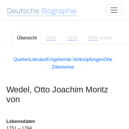
Deutsche
Biographie
Übersicht
NDB
ADB
NDB
-online
Quellen
Literatur
Eingehende Verknüpfungen
Orte
Zitierweise
Wedel, Otto Joachim Moritz
von
Lebensdaten
1751 – 1794