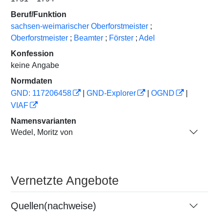
Beruf/Funktion
sachsen-weimarischer Oberforstmeister
;
Oberforstmeister
;
Beamter
;
Förster
;
Adel
Konfession
keine Angabe
Normdaten
GND: 117206458
|
GND-Explorer
|
OGND
|
VIAF
Namensvarianten
Wedel, Moritz von
Vernetzte Angebote
Quellen(nachweise)