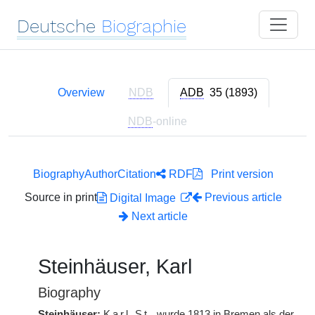
Deutsche
Biographie
Overview
NDB
ADB
35 (1893)
NDB
-online
Biography
Author
Citation
RDF
Print version
Source in print
Previous article
Digital Image
Next article
Steinhäuser, Karl
Biography
Steinhäuser:
Karl
St.
wurde 1813 in Bremen als der