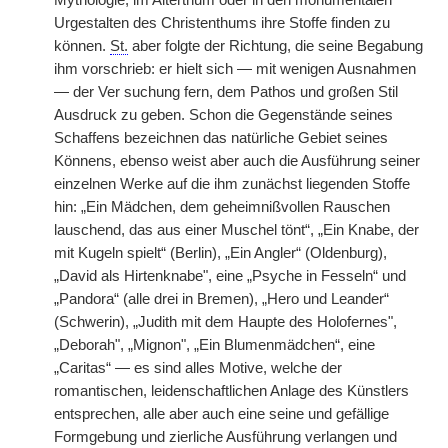
Mythologie, im Alterthum oder in den monumentalen
Urgestalten des Christenthums ihre Stoffe finden zu
können.
St.
aber folgte der Richtung, die seine Begabung
ihm vorschrieb: er hielt sich — mit wenigen Ausnahmen
— der Ver suchung fern, dem Pathos und großen Stil
Ausdruck zu geben. Schon die Gegenstände seines
Schaffens bezeichnen das natürliche Gebiet seines
Könnens, ebenso weist aber auch die Ausführung seiner
einzelnen Werke auf die ihm zunächst liegenden Stoffe
hin: „Ein Mädchen, dem geheimnißvollen Rauschen
lauschend, das aus einer Muschel tönt“, „Ein Knabe, der
mit Kugeln spielt“ (Berlin), „Ein Angler“ (Oldenburg),
„David als Hirtenknabe", eine „Psyche in Fesseln“ und
„Pandora“ (alle drei in Bremen), „Hero und Leander“
(Schwerin), „Judith mit dem Haupte des Holofernes",
„Deborah", „Mignon", „Ein Blumenmädchen“, eine
„Caritas“ — es sind alles Motive, welche der
romantischen, leidenschaftlichen Anlage des Künstlers
entsprechen, alle aber auch eine seine und gefällige
Formgebung und zierliche Ausführung verlangen und