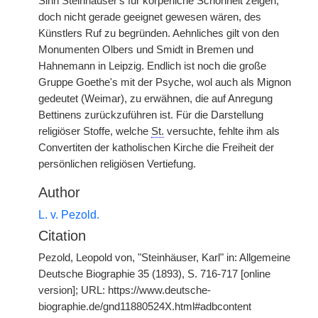
Sinn Steinhäuser's für körperliche Schönheit zeigen,
doch nicht gerade geeignet gewesen wären, des
Künstlers Ruf zu begründen. Aehnliches gilt von den
Monumenten Olbers und Smidt in Bremen und
Hahnemann in Leipzig. Endlich ist noch die große
Gruppe Goethe's mit der Psyche, wol auch als Mignon
gedeutet (Weimar), zu erwähnen, die auf Anregung
Bettinens zurückzuführen ist. Für die Darstellung
religiöser Stoffe, welche
St.
versuchte, fehlte ihm als
Convertiten der katholischen Kirche die Freiheit der
persönlichen religiösen Vertiefung.
Author
L. v. Pezold.
Citation
Pezold, Leopold von, "Steinhäuser, Karl" in: Allgemeine
Deutsche Biographie 35 (1893), S. 716-717 [online
version]; URL: https://www.deutsche-
biographie.de/gnd11880524X.html#adbcontent