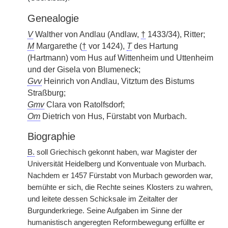
Genealogie
V
Walther von Andlau (Andlaw,
†
1433/34), Ritter;
M
Margarethe (
†
vor 1424),
T
des Hartung
(Hartmann) vom Hus auf Wittenheim und Uttenheim
und der Gisela von Blumeneck;
Gvv
Heinrich von Andlau, Vitztum des Bistums
Straßburg;
Gmv
Clara von Ratolfsdorf;
Om
Dietrich von Hus, Fürstabt von Murbach.
Biographie
B.
soll Griechisch gekonnt haben, war Magister der
Universität Heidelberg und Konventuale von Murbach.
Nachdem er 1457 Fürstabt von Murbach geworden war,
bemühte er sich, die Rechte seines Klosters zu wahren,
und leitete dessen Schicksale im Zeitalter der
Burgunderkriege. Seine Aufgaben im Sinne der
humanistisch angeregten Reformbewegung erfüllte er