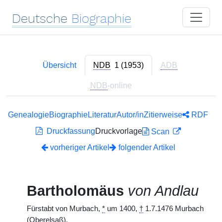
Deutsche
Biographie
Übersicht
NDB
1 (1953)
ADB
NDB
-online
Genealogie
Biographie
Literatur
Autor/in
Zitierweise
RDF
Druckfassung
Druckvorlage
Scan
vorheriger Artikel
folgender Artikel
Bartholomäus
von Andlau
Fürstabt von Murbach,
*
um 1400,
†
1.7.1476 Murbach
(Oberelsaß).