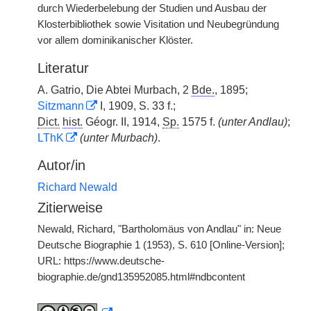
durch Wiederbelebung der Studien und Ausbau der
Klosterbibliothek sowie Visitation und Neubegründung
vor allem dominikanischer Klöster.
Literatur
A. Gatrio, Die Abtei Murbach, 2
Bde.
, 1895;
Sitzmann
I, 1909, S. 33 f.;
Dict.
hist.
Géogr. II, 1914,
Sp.
1575 f.
(unter Andlau)
;
LThK
(unter Murbach)
.
Autor/in
Richard Newald
Zitierweise
Newald, Richard, "Bartholomäus von Andlau" in: Neue
Deutsche Biographie 1 (1953), S. 610 [Online-Version];
URL: https://www.deutsche-
biographie.de/gnd135952085.html#ndbcontent