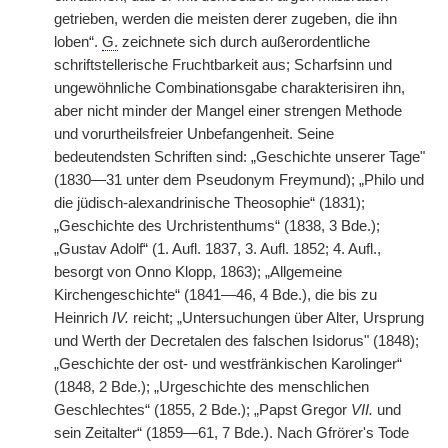
getrieben, werden die meisten derer zugeben, die ihn
loben“.
G.
zeichnete sich durch außerordentliche
schriftstellerische Fruchtbarkeit aus; Scharfsinn und
ungewöhnliche Combinationsgabe charakterisiren ihn,
aber nicht minder der Mangel einer strengen Methode
und vorurtheilsfreier Unbefangenheit. Seine
bedeutendsten Schriften
|
sind: „Geschichte unserer Tage"
(1830—31 unter dem Pseudonym Freymund); „Philo und
die jüdisch-alexandrinische Theosophie“ (1831);
„Geschichte des Urchristenthums“ (1838, 3 Bde.);
„Gustav Adolf“ (1. Aufl. 1837, 3. Aufl. 1852; 4. Aufl.,
besorgt von Onno Klopp, 1863); „Allgemeine
Kirchengeschichte“ (1841—46, 4 Bde.), die bis zu
Heinrich
IV.
reicht; „Untersuchungen über Alter, Ursprung
und Werth der Decretalen des falschen Isidorus" (1848);
„Geschichte der ost- und westfränkischen Karolinger“
(1848, 2 Bde.); „Urgeschichte des menschlichen
Geschlechtes“ (1855, 2 Bde.); „Papst Gregor
VII.
und
sein Zeitalter“ (1859—61, 7 Bde.). Nach Gfrörer's Tode