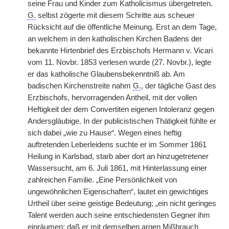
seine Frau und Kinder zum Katholicismus übergetreten.
G.
selbst zögerte mit diesem Schritte aus scheuer
Rücksicht auf die öffentliche Meinung. Erst an dem Tage,
an welchem in den katholischen Kirchen Badens der
bekannte Hirtenbrief des Erzbischofs Hermann v. Vicari
vom 11. Novbr. 1853 verlesen wurde (27. Novbr.), legte
er das katholische Glaubensbekenntniß ab. Am
badischen Kirchenstreite nahm
G.
, der tägliche Gast des
Erzbischofs, hervorragenden Antheil, mit der vollen
Heftigkeit der dem Convertiten eigenen Intoleranz gegen
Andersgläubige. In der publicistischen Thätigkeit fühlte er
sich dabei „wie zu Hause“. Wegen eines heftig
auftretenden Leberleidens suchte er im Sommer 1861
Heilung in Karlsbad, starb aber dort an hinzugetretener
Wassersucht, am 6. Juli 1861, mit Hinterlassung einer
zahlreichen Familie. „Eine Persönlichkeit von
ungewöhnlichen Eigenschaften“, lautet ein gewichtiges
Urtheil über seine geistige Bedeutung; „ein nicht geringes
Talent werden auch seine entschiedensten Gegner ihm
einräumen; daß er mit demselben argen Mißbrauch