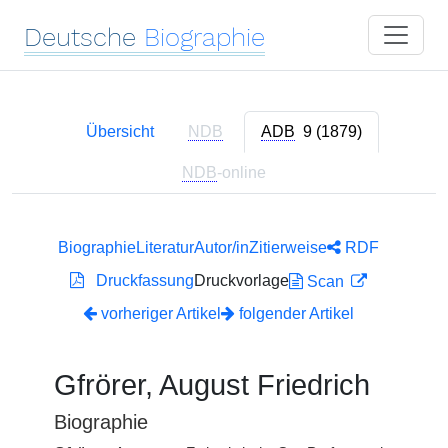
Deutsche
Biographie
Übersicht
NDB
ADB
9 (1879)
NDB
-online
Biographie
Literatur
Autor/in
Zitierweise
RDF
Druckfassung
Druckvorlage
Scan
vorheriger Artikel
folgender Artikel
Gfrörer, August Friedrich
Biographie