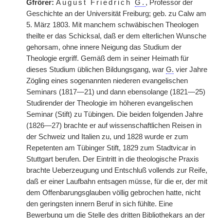
Gfrörer:
August Friedrich
G.
, Professor der
Geschichte an der Universität Freiburg; geb. zu Calw am
5. März 1803. Mit manchem schwäbischen Theologen
theilte er das Schicksal, daß er dem elterlichen Wunsche
gehorsam, ohne innere Neigung das Studium der
Theologie ergriff. Gemäß dem in seiner Heimath für
dieses Studium üblichen Bildungsgang, war
G.
vier Jahre
Zögling eines sogenannten niederen evangelischen
Seminars (1817—21) und dann ebensolange (1821—25)
Studirender der Theologie im höheren evangelischen
Seminar (Stift) zu Tübingen. Die beiden folgenden Jahre
(1826—27) brachte er auf wissenschaftlichen Reisen in
der Schweiz und Italien zu, und 1828 wurde er zum
Repetenten am Tübinger Stift, 1829 zum Stadtvicar in
Stuttgart berufen. Der Eintritt in die theologische Praxis
brachte Ueberzeugung und Entschluß vollends zur Reife,
daß er einer Laufbahn entsagen müsse, für die er, der mit
dem Offenbarungsglauben völlig gebrochen hatte, nicht
den geringsten innern Beruf in sich fühlte. Eine
Bewerbung um die Stelle des dritten Bibliothekars an der