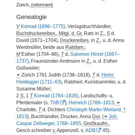
Zürich.
(reformiert)
Genealogie
V
Konrad (1696–1775)
, Verlagsbuchhändler,
Buchdruckereibes.
,
Mitgl.
d. Gr.
Rats in
Z.
,
S
d.
David (1671–1704),
Druckereibes.
in
Z.
, u. d. Anna
Werdmüller, beide aus
Ratsfam.
;
M
Esther (1704–66),
T
d.
Salomon Hirzel (1667–
1737)
, Fraumünster-Amtmann in
Z.
, u. d. Esther
Goßweiler;
⚭
Zürich 1761 Judith (1736–1818),
T
d.
Heinr.
Heidegger (1711–63)
, Ratsherr, Kunstsammler, u. d.
Susanne Müller;
2
S
, 1
T
Konrad (1764–1826)
, Landschafts- u.
Pferdemaler (s.
ThB
),
Heinrich (1768–1813
,
⚭
Charlotte,
T
d. Dichters
Christoph Martin Wieland,
†
1813
), Buchhändler, Drucker,
|
Anna
Dor.
(
⚭
Joh.
Caspar Zellweger, 1768–1855
,
Großkaufm.
,
Gesch.schreiber
v.
Appenzell, s.
ADB
45).