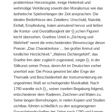
problemlose Herzensgüte, innige Heiterkeit und
wehmütige Verklärung sowohl den Moralismus wie das
ästhetische Spielverlangen der Zeit ansprachen. Die
idealen Bedürfnisse des Zeitalters: Unschuld, Naivität,
Einfalt, Empfindung, traten anmutend hervor und ließen
die Kontur- und Gestaltlosigkeit der
G.
schen Figuren
leicht übersehen. Goethes Urteil in „Dichtung und
Wahrheit“ nennt die entscheidenden Wesenszüge dieser
Poesie: „Das Charakterlose … bei großer Anmut und
kindlicher Herzlichkeit.“ „Wahres Dichtergefühl“, das
Goethe ihm aber zugleich zugestand, zeigte
G.
in der
Stilkunst seiner Prosa, deren Art im Deutschen vorher
unerhört war: Die Prosa gewinnt bei aller Enge der
Thematik und Bescheidenheit der Instrumentierung ein
ungeahntes Maß an schwingender Musikalität. Nach
1760 wandte sich
G.
, seiner zweiten Begabung folgend,
entschiedener dem Radieren, Zeichnen und Malen zu.
Seine langen Bemühungen, in vielen Kopien und Studien
sichtbar, führten schließlich zu den ausgewogenen
Gouachelandschaften der Jahre nach 1780 und kamen