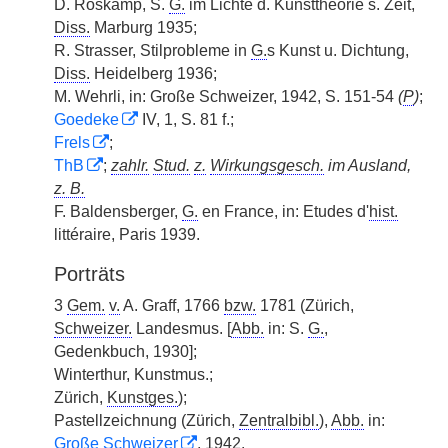
D. Roskamp, S.
G.
im Lichte d. Kunsttheorie s. Zeit,
Diss.
Marburg 1935;
R. Strasser, Stilprobleme in
G.
s Kunst u. Dichtung,
Diss.
Heidelberg 1936;
M. Wehrli, in: Große Schweizer, 1942, S. 151-54
(
P
)
;
Goedeke
IV, 1, S. 81 f.;
Frels
;
ThB
;
zahlr.
Stud.
z.
Wirkungsgesch.
im Ausland,
z. B.
F. Baldensberger,
G.
en France, in: Etudes d'
hist.
littéraire, Paris 1939.
Porträts
3
Gem.
v.
A. Graff, 1766
bzw.
1781 (Zürich,
Schweizer.
Landesmus. [
Abb.
in: S.
G.
,
Gedenkbuch, 1930];
Winterthur, Kunstmus.;
Zürich,
Kunstges.
);
Pastellzeichnung (Zürich,
Zentralbibl.
),
Abb.
in:
Große Schweizer
, 1942.