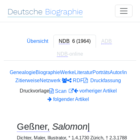
Deutsche
Biographie
Übersicht
NDB
6 (1964)
ADB
NDB
-online
Genealogie
Biographie
Werke
Literatur
Porträts
Autor/in
Zitierweise
Netzwerk
RDF
Druckfassung
Druckvorlage
vorheriger Artikel
Scan
folgender Artikel
Geßner,
Salomon
|
Dichter, Maler, Illustrator,
*
1.4.1730 Zürich,
†
2.3.1788