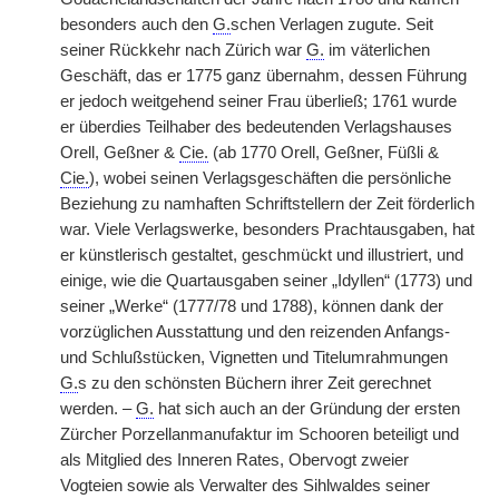
besonders auch den
G.
schen Verlagen zugute. Seit
seiner Rückkehr nach Zürich war
G.
im väterlichen
Geschäft, das er 1775 ganz übernahm, dessen Führung
er jedoch weitgehend seiner Frau überließ; 1761 wurde
er überdies Teilhaber des bedeutenden Verlagshauses
Orell, Geßner &
Cie.
(ab 1770 Orell, Geßner, Füßli &
Cie.
), wobei seinen Verlagsgeschäften die persönliche
Beziehung zu namhaften Schriftstellern der Zeit förderlich
war. Viele Verlagswerke, besonders Prachtausgaben, hat
er künstlerisch gestaltet, geschmückt und illustriert, und
einige, wie die Quartausgaben seiner „Idyllen“ (1773) und
seiner „Werke“ (1777/78 und 1788), können dank der
vorzüglichen Ausstattung und den reizenden Anfangs-
und Schlußstücken, Vignetten und Titelumrahmungen
G.
s zu den schönsten Büchern ihrer Zeit gerechnet
werden. –
G.
hat sich auch an der Gründung der ersten
Zürcher Porzellanmanufaktur im Schooren beteiligt und
als Mitglied des Inneren Rates, Obervogt zweier
Vogteien sowie als Verwalter des Sihlwaldes seiner