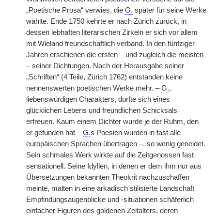
„Poetische Prosa“ verwies, die
G.
später für seine Werke
wählte. Ende 1750 kehrte er nach Zürich zurück, in
dessen lebhaften literarischen Zirkeln er sich vor allem
mit Wieland freundschaftlich verband. In den fünfziger
Jahren erschienen die ersten – und zugleich die meisten
– seiner Dichtungen. Nach der Herausgabe seiner
„Schriften“ (4 Teile, Zürich 1762) entstanden keine
nennenswerten poetischen Werke mehr. –
G.
,
liebenswürdigen Charakters, durfte sich eines
glücklichen Lebens und freundlichen Schicksals
erfreuen. Kaum einem Dichter wurde je der Ruhm, den
er gefunden hat –
G.
s Poesien wurden in fast alle
europäischen Sprachen übertragen –, so wenig geneidet.
Sein schmales Werk wirkte auf die Zeitgenossen fast
sensationell. Seine Idyllen, in denen er dem ihm nur aus
Übersetzungen bekannten Theokrit nachzuschaffen
meinte, malten in eine arkadisch stilisierte Landschaft
Empfindungsaugenblicke und -situationen schäferlich
einfacher Figuren des goldenen Zeitalters, deren