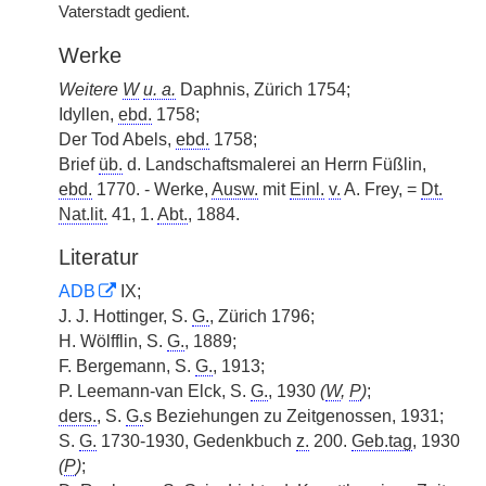
Vaterstadt gedient.
Werke
Weitere
W
u. a.
Daphnis, Zürich 1754;
Idyllen,
ebd.
1758;
Der Tod Abels,
ebd.
1758;
Brief
üb.
d. Landschaftsmalerei an Herrn Füßlin,
ebd.
1770. - Werke,
Ausw.
mit
Einl.
v.
A. Frey, =
Dt.
Nat.lit.
41, 1.
Abt.
, 1884.
Literatur
ADB
IX;
J. J. Hottinger, S.
G.
, Zürich 1796;
H. Wölfflin, S.
G.
, 1889;
F. Bergemann, S.
G.
, 1913;
P. Leemann-van Elck, S.
G.
, 1930
(
W
,
P
)
;
ders.
, S.
G.
s Beziehungen zu Zeitgenossen, 1931;
S.
G.
1730-1930, Gedenkbuch
z.
200.
Geb.tag
, 1930
(
P
)
;