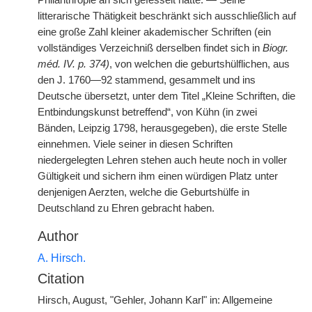
Philanthropie an sich gefesselt hatte. — Seine
litterarische Thätigkeit beschränkt sich ausschließlich auf
eine große Zahl kleiner akademischer Schriften (ein
vollständiges Verzeichniß derselben
|
findet sich in
Biogr.
méd. IV. p. 374)
, von welchen die geburtshülflichen, aus
den J. 1760—92 stammend, gesammelt und ins
Deutsche übersetzt, unter dem Titel „Kleine Schriften, die
Entbindungskunst betreffend“, von Kühn (in zwei
Bänden, Leipzig 1798, herausgegeben), die erste Stelle
einnehmen. Viele seiner in diesen Schriften
niedergelegten Lehren stehen auch heute noch in voller
Gültigkeit und sichern ihm einen würdigen Platz unter
denjenigen Aerzten, welche die Geburtshülfe in
Deutschland zu Ehren gebracht haben.
Author
A. Hirsch.
Citation
Hirsch, August, "Gehler, Johann Karl" in: Allgemeine