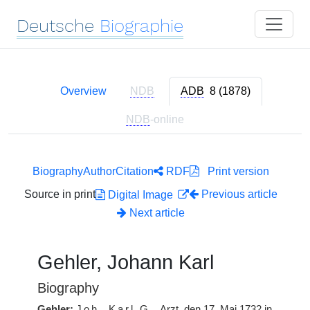
Deutsche
Biographie
Overview
NDB
ADB
8 (1878)
NDB
-online
Biography
Author
Citation
RDF
Print version
Source in print
Previous article
Digital Image
Next article
Gehler, Johann Karl
Biography
Gehler:
Joh. Karl
G.
, Arzt, den 17. Mai 1732 in