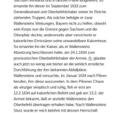
Sachsen verwandt und in dessen Pläne eingeweiht; so
ernannte ihn dieser im September 1633 zum
Generalleutnant und Oberbefehlshaber seiner im Reiche
stehenden Truppen. Als solcher befolgte er zwar
Wallensteins Weisungen, Bayern nicht zu helfen, obwohl
sein Korps nun die Grenze gegen Sachsen und die
Oberpfalz deckte; andererseits aber versicherte er
kaiserlichen Emissären seine unwandelbare Kaisertreue.
So ernannte ihn der Kaiser, als er Wallensteins
Absetzung beschlossen hatte, am 24.1.1634 zum
provisorischen Oberbefehlshaber der Armee.
G.
glaubte
auch jetzt so wenig wie bisher an die wirklich ernstliche
Durchführung der ihm bekannten Abfallpläne
Wallensteins und versuchte, im Januar 1634 nach Pilsen
berufen, ihm diese auszureden. In dem Pilsener Chaos
als einziger skeptisch und ruhig, floh er erst am
12.2.1634 auf kaiserlichen Befehl und gab am 13.2. der
Armee bekannt, daß er anstelle Wallensteins den
Oberbefehl übertragen erhalten habe. Nach Wallensteins
Sturz wurde er reich belohnt mit dessen Herrschaft