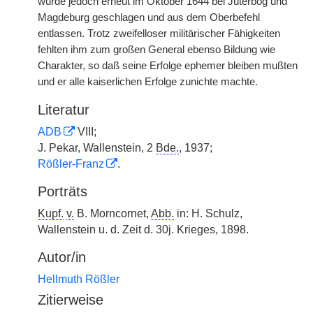
wurde jedoch erneut im Oktober 1644 bei Jüterbog und
Magdeburg geschlagen und aus dem Oberbefehl
entlassen. Trotz zweifelloser militärischer Fähigkeiten
fehlten ihm zum großen General ebenso Bildung wie
Charakter, so daß seine Erfolge ephemer bleiben mußten
und er alle kaiserlichen Erfolge zunichte machte.
Literatur
ADB
VIII;
J. Pekar, Wallenstein, 2
Bde.
, 1937;
Rößler-Franz
.
Porträts
Kupf.
v.
B. Morncornet,
Abb.
in: H. Schulz,
Wallenstein u. d. Zeit d. 30j. Krieges, 1898.
Autor/in
Hellmuth Rößler
Zitierweise