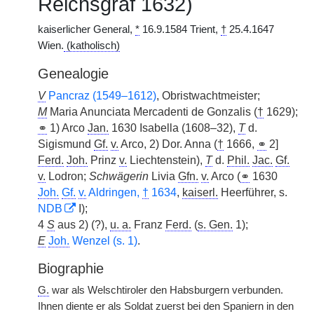
Reichsgraf 1632)
kaiserlicher General,
*
16.9.1584 Trient,
†
25.4.1647
Wien.
(katholisch)
Genealogie
V
Pancraz (1549–1612)
, Obristwachtmeister;
M
Maria Anunciata Mercadenti de Gonzalis (
†
1629);
⚭
1) Arco
Jan.
1630 Isabella (1608–32),
T
d.
Sigismund
Gf.
v.
Arco, 2) Dor. Anna (
†
1666,
⚭
2]
Ferd.
Joh.
Prinz
v.
Liechtenstein),
T
d.
Phil.
Jac.
Gf.
v.
Lodron;
Schwägerin
Livia
Gfn.
v.
Arco (
⚭
1630
Joh.
Gf.
v.
Aldringen,
†
1634
,
kaiserl.
Heerführer, s.
NDB
I);
4
S
aus 2) (?),
u. a.
Franz
Ferd.
(
s. Gen.
1);
E
Joh.
Wenzel (s. 1)
.
Biographie
G.
war als Welschtiroler den Habsburgern verbunden.
Ihnen diente er als Soldat zuerst bei den Spaniern in den