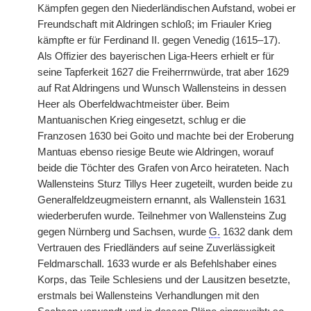
Kämpfen gegen den Niederländischen Aufstand, wobei er
Freundschaft mit Aldringen schloß; im Friauler Krieg
kämpfte er für Ferdinand II. gegen Venedig (1615–17).
Als Offizier des bayerischen Liga-Heers erhielt er für
seine Tapferkeit 1627 die Freiherrnwürde, trat aber 1629
auf Rat Aldringens und Wunsch Wallensteins in dessen
Heer als Oberfeldwachtmeister über. Beim
Mantuanischen Krieg eingesetzt, schlug er die
Franzosen 1630 bei Goito und machte bei der Eroberung
Mantuas ebenso riesige Beute wie Aldringen, worauf
beide die Töchter des Grafen von Arco heirateten. Nach
Wallensteins Sturz Tillys Heer zugeteilt, wurden beide zu
Generalfeldzeugmeistern ernannt, als Wallenstein 1631
wiederberufen wurde. Teilnehmer von Wallensteins Zug
gegen Nürnberg und Sachsen, wurde
G.
1632 dank dem
Vertrauen des Friedländers auf seine Zuverlässigkeit
Feldmarschall. 1633 wurde er als Befehlshaber eines
Korps, das Teile Schlesiens und der Lausitzen besetzte,
erstmals bei Wallensteins Verhandlungen mit den