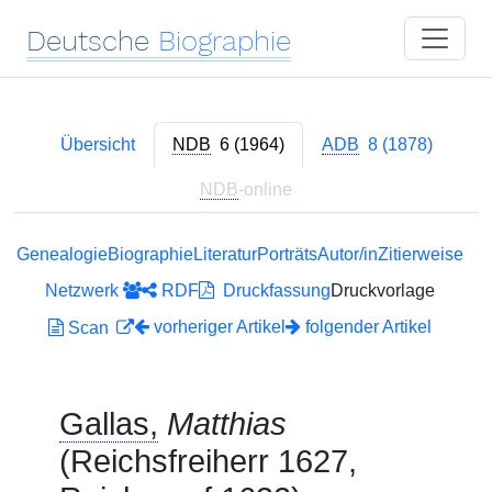
Deutsche
Biographie
Übersicht
NDB
6 (1964)
ADB
8 (1878)
NDB
-online
Genealogie
Biographie
Literatur
Porträts
Autor/in
Zitierweise
Netzwerk
RDF
Druckfassung
Druckvorlage
vorheriger Artikel
folgender Artikel
Scan
Gallas,
Matthias
(Reichsfreiherr 1627,