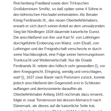
Reichenberg-Friedland sowie dem Trčkaschen
Großdominium Smiřitz, so daß später seine 4 Söhne in
den böhmischen Hochadel einheirateten. Als Berater
König Ferdinands III., des neuen Oberbefehlshabers,
erwarb er sich durch seinen Anteil an dem umwälzenden
Sieg bei Nördlingen 1634 dauernde kaiserliche Gunst.
Die anschließend von ihm und Karl IV. von Lothringen
durchgeführte Eroberung von Mainz, vom Elsaß, von
Lothringen und der Freigrafschaft verscherzte er durch
seine Nachlässigkeit, eine Folge seiner hemmungslosen
Trunksucht und Weiberwirtschaft. Nur die Gnade
Ferdinands III. rettete den höfisch sehr gewandten
G.
vor
dem Kriegsgericht. Ehrgeizig, wendig und verschlagen,
warf
G.
1637 zwar Banér nach Pommern zurück, konnte
jedoch anschließend den Gegenstoß erst in Schlesien
auffangen und demissionierte daraufhin als
Oberbefehlshaber Anfang 1643 nochmals dazu ernannt,
folgte er zwar Torstensson bei dessen Abmarsch nach
Dänemark, als dieses auf die kaiserliche Seite trat,