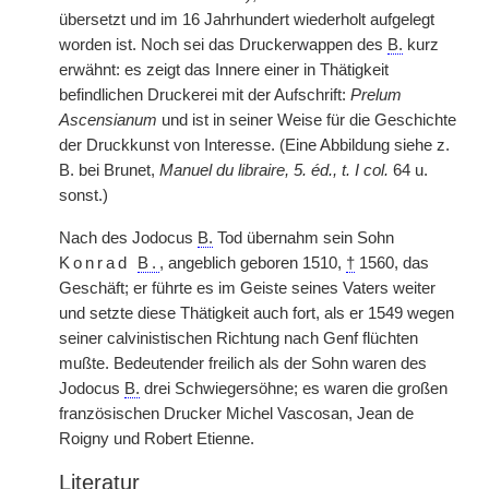
übersetzt und im 16 Jahrhundert wiederholt aufgelegt
worden ist. Noch sei das Druckerwappen des
B.
kurz
erwähnt: es zeigt das Innere einer in Thätigkeit
befindlichen Druckerei mit der Aufschrift:
Prelum
Ascensianum
und ist in seiner Weise für die Geschichte
der Druckkunst von Interesse. (Eine Abbildung siehe z.
B. bei Brunet,
Manuel du libraire, 5. éd., t. I col.
64 u.
sonst.)
Nach des Jodocus
B.
Tod übernahm sein Sohn
Konrad
B.
, angeblich geboren 1510,
†
1560, das
Geschäft; er führte es im Geiste seines Vaters weiter
und setzte diese Thätigkeit auch fort, als er 1549 wegen
seiner calvinistischen Richtung nach Genf flüchten
mußte. Bedeutender freilich als der Sohn waren des
Jodocus
B.
drei Schwiegersöhne; es waren die großen
französischen Drucker Michel Vascosan, Jean de
Roigny und Robert Etienne.
Literatur