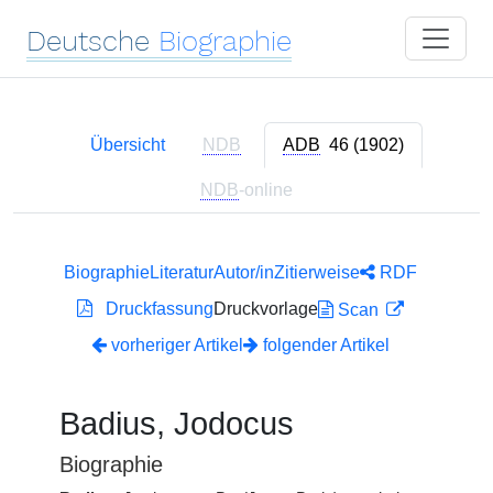
Deutsche
Biographie
Übersicht
NDB
ADB
46 (1902)
NDB
-online
Biographie
Literatur
Autor/in
Zitierweise
RDF
Druckfassung
Druckvorlage
Scan
vorheriger Artikel
folgender Artikel
Badius, Jodocus
Biographie