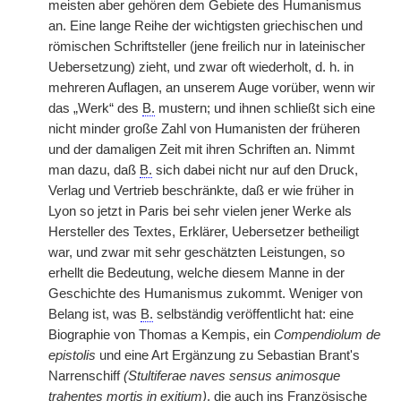
meisten aber gehören dem Gebiete des Humanismus
an. Eine lange Reihe der wichtigsten griechischen und
römischen Schriftsteller (jene freilich nur in lateinischer
Uebersetzung) zieht, und zwar oft wiederholt, d. h. in
mehreren Auflagen, an unserem Auge vorüber, wenn wir
das „Werk“ des
B.
mustern; und ihnen schließt sich eine
nicht minder große Zahl von Humanisten der früheren
und der damaligen Zeit mit ihren Schriften an. Nimmt
man dazu, daß
B.
sich dabei nicht nur auf den Druck,
Verlag und Vertrieb beschränkte, daß er wie früher in
Lyon so jetzt in Paris bei sehr vielen jener Werke als
Hersteller des Textes, Erklärer, Uebersetzer betheiligt
war, und zwar mit sehr geschätzten Leistungen, so
erhellt die Bedeutung, welche diesem Manne in der
Geschichte des Humanismus zukommt. Weniger von
Belang ist, was
B.
selbständig veröffentlicht hat: eine
Biographie von Thomas a Kempis, ein
Compendiolum de
epistolis
und eine Art Ergänzung zu Sebastian Brant's
Narrenschiff
(Stultiferae naves sensus animosque
trahentes mortis in exitium)
, die auch ins Französische