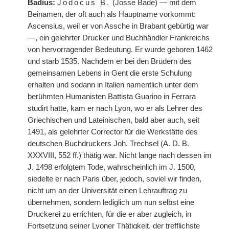
Badius:
Jodocus
B.
(Josse Bade) — mit dem
Beinamen, der oft auch als Hauptname vorkommt:
Ascensius, weil er von Assche in Brabant gebürtig war
—, ein gelehrter Drucker und Buchhändler Frankreichs
von hervorragender Bedeutung. Er wurde geboren 1462
und starb 1535. Nachdem er bei den Brüdern des
gemeinsamen Lebens in Gent die erste Schulung
erhalten und sodann in Italien namentlich unter dem
berühmten Humanisten Battista Guarino in Ferrara
studirt hatte, kam er nach Lyon, wo er als Lehrer des
Griechischen und Lateinischen, bald aber auch, seit
1491, als gelehrter Corrector für die Werkstätte des
deutschen Buchdruckers Joh. Trechsel (A. D. B.
XXXVIII, 552 ff.) thätig war. Nicht lange nach dessen im
J. 1498 erfolgtem Tode, wahrscheinlich im J. 1500,
siedelte er nach Paris über, jedoch, soviel wir finden,
nicht um an der Universität einen Lehrauftrag zu
übernehmen, sondern lediglich um nun selbst eine
Druckerei zu errichten, für die er aber zugleich, in
Fortsetzung seiner Lyoner Thätigkeit, der trefflichste