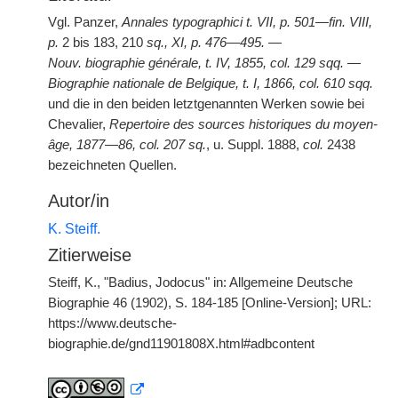
Vgl. Panzer,
Annales typographici t. VII, p. 501—fin. VIII,
p.
2 bis 183, 210
sq., XI, p. 476—495.
—
Nouv. biographie générale, t. IV, 1855, col. 129 sqq.
—
Biographie nationale de Belgique, t. I, 1866, col. 610 sqq.
und die in den beiden letztgenannten Werken sowie bei
Chevalier,
Repertoire des sources historiques du moyen-
âge, 1877—86, col. 207 sq.
, u. Suppl. 1888,
col.
2438
bezeichneten Quellen.
Autor/in
K. Steiff.
Zitierweise
Steiff, K., "Badius, Jodocus" in: Allgemeine Deutsche
Biographie 46 (1902), S. 184-185 [Online-Version]; URL:
https://www.deutsche-
biographie.de/gnd11901808X.html#adbcontent