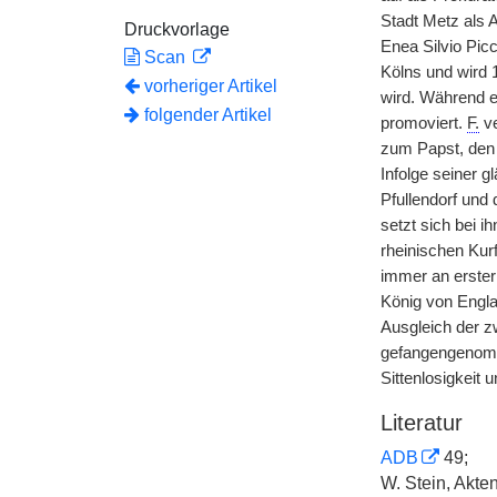
Stadt Metz als 
Druckvorlage
Enea Silvio Picc
Scan
Kölns und wird 
vorheriger Artikel
wird. Während e
folgender Artikel
promoviert.
F.
ve
zum Papst, den
Infolge seiner 
Pfullendorf und
setzt sich bei i
rheinischen Kurf
immer an erster 
König von Engla
Ausgleich der z
gefangengenomme
Sittenlosigkeit u
Literatur
ADB
49;
W. Stein, Akte