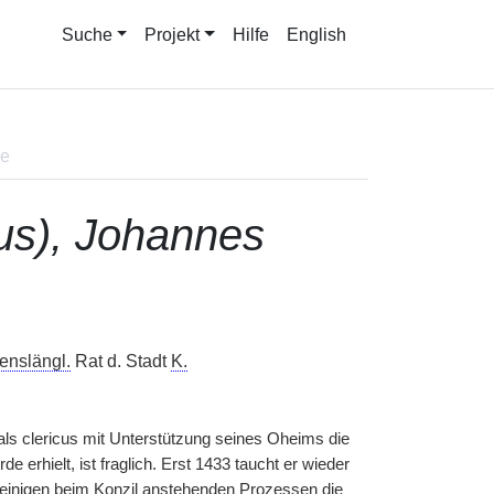
Suche
Projekt
Hilfe
English
ne
cus), Johannes
enslängl.
Rat d. Stadt
K.
ls clericus mit Unterstützung seines Oheims die
 erhielt, ist fraglich. Erst 1433 taucht er wieder
in einigen beim Konzil anstehenden Prozessen die