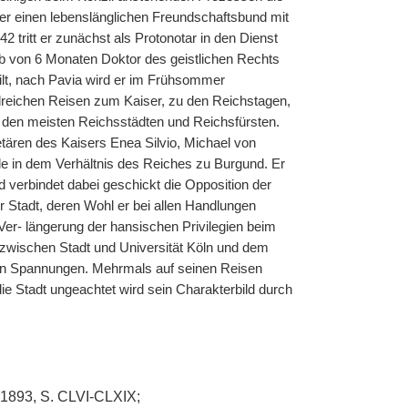
er einen lebenslänglichen Freundschaftsbund mit
 tritt er zunächst als Protonotar in den Dienst
lb von 6 Monaten Doktor des geistlichen Rechts
ilt, nach Pavia wird er im Frühsommer
zahlreichen Reisen zum Kaiser, zu den Reichstagen,
den meisten Reichsstädten und Reichsfürsten.
tären des Kaisers Enea Silvio, Michael von
lle in dem Verhältnis des Reiches zu Burgund. Er
d verbindet dabei geschickt die Opposition der
er Stadt, deren Wohl er bei allen Handlungen
 Ver- längerung der hansischen Privilegien beim
wischen Stadt und Universität Köln und dem
den Spannungen. Mehrmals auf seinen Reisen
ie Stadt ungeachtet wird sein Charakterbild durch
 1893, S. CLVI-CLXIX;