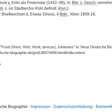
Vrunt
v.
Köln als Protonotar (1442–48), in:
Btrr.
z.
Gesch.
vornehml
b.
s. im Stadtarchiv Köln befindl.
Korr.
)
;
 Briefwechsel d. Eneas Silvius, 4
Bde.
, Wien 1909-18.
Frunt (Vrent, Vrint, Vront, amicus), Johannes" in: Neue Deutsche Bio
utsche-biographie.de/gnd136574408.html#ndbcontent
che Biographie ·
Impressum
·
Datenschutzerklärung
·
Barrieref