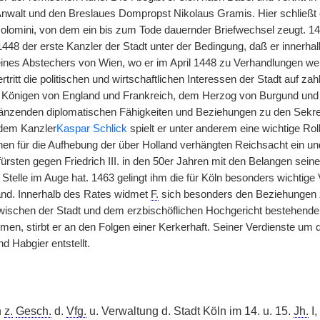
Anwalt und den Breslaues Dompropst Nikolaus Gramis. Hier schließt 
olomini, von dem ein bis zum Tode dauernder Briefwechsel zeugt. 1442
1448 der erste Kanzler der Stadt unter der Bedingung, daß er innerha
ines Abstechers von Wien, wo er im April 1448 zu Verhandlungen we
rtritt die politischen und wirtschaftlichen Interessen der Stadt auf 
 Königen von England und Frankreich, dem Herzog von Burgund und 
glänzenden diplomatischen Fähigkeiten und Beziehungen zu den Sekre
 dem Kanzler
Kaspar Schlick
spielt er unter anderem eine wichtige Ro
hnen für die Aufhebung der über Holland verhängten Reichsacht ein un
ürsten gegen Friedrich III. in den 50er Jahren mit den Belangen sein
Stelle im Auge hat. 1463 gelingt ihm die für Köln besonders wichtige
nd. Innerhalb des Rates widmet
F.
sich besonders den Beziehungen z
wischen der Stadt und dem erzbischöflichen Hochgericht bestehen
n, stirbt er an den Folgen einer Kerkerhaft. Seiner Verdienste um d
nd Habgier entstellt.
n
z.
Gesch.
d.
Vfg.
u. Verwaltung d. Stadt Köln im 14. u. 15.
Jh.
I,