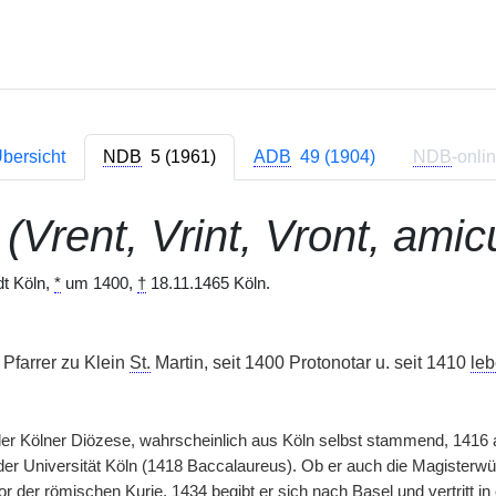
bersicht
NDB
5 (1961)
ADB
49 (1904)
NDB
-onli
(Vrent, Vrint, Vront, ami
dt Köln,
*
um 1400,
†
18.11.1465 Köln.
, Pfarrer zu Klein
St.
Martin, seit 1400 Protonotar u. seit 1410
leb
der Kölner Diözese, wahrscheinlich aus Köln selbst stammend, 1416 a
 der Universität Köln (1418 Baccalaureus). Ob er auch die Magisterwürde
or der römischen Kurie. 1434 begibt er sich nach Basel und vertritt 