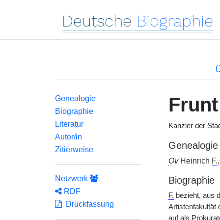
Deutsche
Biographie
Ü
Frunt
Genealogie
Biographie
Literatur
Kanzler der Sta
Autor/in
Genealogie
Zitierweise
Ov
Heinrich
F.
Netzwerk
Biographie
RDF
F.
bezieht, aus 
Druckfassung
Artistenfakultät
auf als Prokurat