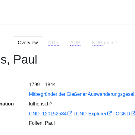
Overview
NDB
ADB
NDB
-online
us, Paul
1799 – 1844
Mitbegründer der Gießener Auswanderungsgesell
nation
lutherisch?
GND: 120152584
|
GND-Explorer
|
OGND
Follen, Paul