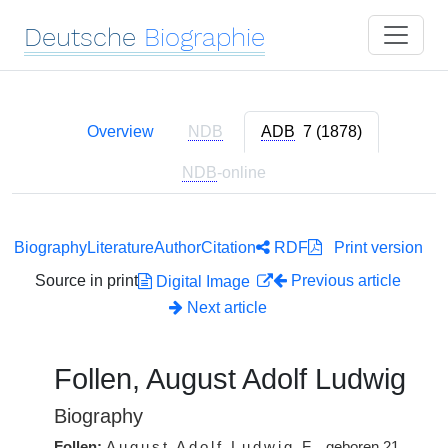
Deutsche
Biographie
Overview
NDB
ADB
7 (1878)
NDB
-online
Biography
Literature
Author
Citation
RDF
Print version
Source in print
Previous article
Digital Image
Next article
Follen, August Adolf Ludwig
Biography
Follen:
August Adolf Ludwig
F.
, geboren 21.