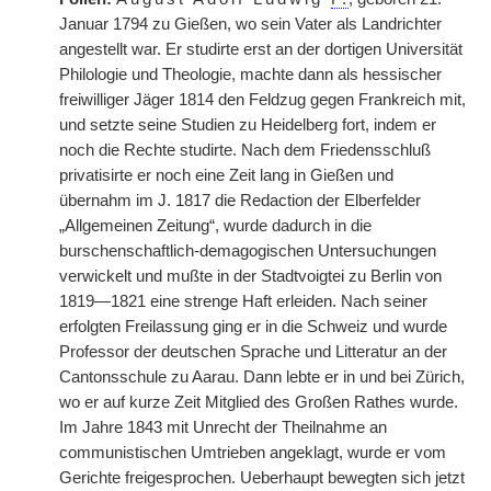
Januar 1794 zu Gießen, wo sein Vater als Landrichter
angestellt war. Er studirte erst an der dortigen Universität
Philologie und Theologie, machte dann als hessischer
freiwilliger Jäger 1814 den Feldzug gegen Frankreich mit,
und setzte seine Studien zu Heidelberg fort, indem er
noch die Rechte studirte. Nach dem Friedensschluß
privatisirte er noch eine Zeit lang in Gießen und
übernahm im J. 1817 die Redaction der Elberfelder
„Allgemeinen Zeitung“, wurde dadurch in die
burschenschaftlich-demagogischen Untersuchungen
verwickelt und mußte in der Stadtvoigtei zu Berlin von
1819—1821 eine strenge Haft erleiden. Nach seiner
erfolgten Freilassung ging er in die Schweiz und wurde
Professor der deutschen Sprache und Litteratur an der
Cantonsschule zu Aarau. Dann lebte er in und bei
|
Zürich,
wo er auf kurze Zeit Mitglied des Großen Rathes wurde.
Im Jahre 1843 mit Unrecht der Theilnahme an
communistischen Umtrieben angeklagt, wurde er vom
Gerichte freigesprochen. Ueberhaupt bewegten sich jetzt