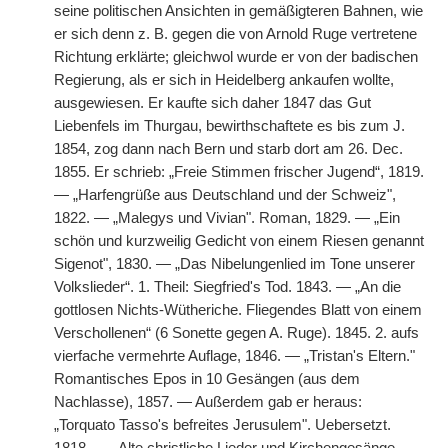
seine politischen Ansichten in gemäßigteren Bahnen, wie
er sich denn z. B. gegen die von Arnold Ruge vertretene
Richtung erklärte; gleichwol wurde er von der badischen
Regierung, als er sich in Heidelberg ankaufen wollte,
ausgewiesen. Er kaufte sich daher 1847 das Gut
Liebenfels im Thurgau, bewirthschaftete es bis zum J.
1854, zog dann nach Bern und starb dort am 26. Dec.
1855. Er schrieb: „Freie Stimmen frischer Jugend“, 1819.
— „Harfengrüße aus Deutschland und der Schweiz",
1822. — „Malegys und Vivian". Roman, 1829. — „Ein
schön und kurzweilig Gedicht von einem Riesen genannt
Sigenot", 1830. — „Das Nibelungenlied im Tone unserer
Volkslieder“. 1. Theil: Siegfried's Tod. 1843. — „An die
gottlosen Nichts-Wütheriche. Fliegendes Blatt von einem
Verschollenen“ (6 Sonette gegen A. Ruge). 1845. 2. aufs
vierfache vermehrte Auflage, 1846. — „Tristan's Eltern."
Romantisches Epos in 10 Gesängen (aus dem
Nachlasse), 1857. — Außerdem gab er heraus:
„Torquato Tasso's befreites Jerusulem". Uebersetzt.