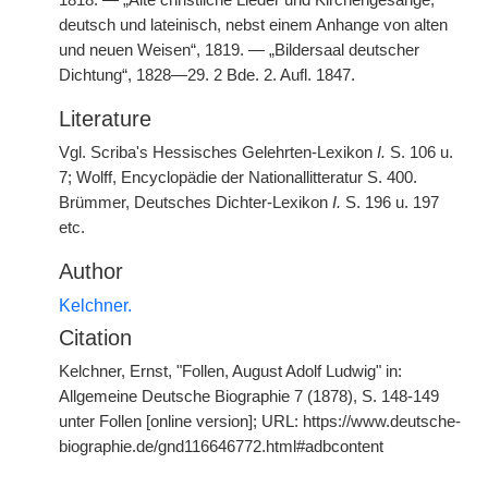
1818. — „Alte christliche Lieder und Kirchengesänge,
deutsch und lateinisch, nebst einem Anhange von alten
und neuen Weisen“, 1819. — „Bildersaal deutscher
Dichtung“, 1828—29. 2 Bde. 2. Aufl. 1847.
Literature
Vgl. Scriba's Hessisches Gelehrten-Lexikon
I.
S. 106 u.
7; Wolff, Encyclopädie der Nationallitteratur S. 400.
Brümmer, Deutsches Dichter-Lexikon
I.
S. 196 u. 197
etc.
Author
Kelchner.
Citation
Kelchner, Ernst, "Follen, August Adolf Ludwig" in:
Allgemeine Deutsche Biographie 7 (1878), S. 148-149
unter Follen [online version]; URL: https://www.deutsche-
biographie.de/gnd116646772.html#adbcontent