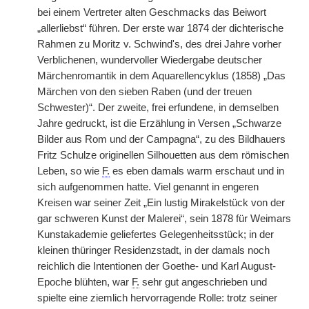
bei einem Vertreter alten Geschmacks das Beiwort
„allerliebst“ führen. Der erste war 1874 der dichterische
Rahmen zu Moritz v. Schwind's, des drei Jahre vorher
Verblichenen, wundervoller Wiedergabe deutscher
Märchenromantik in dem Aquarellencyklus (1858) „Das
Märchen von den sieben Raben (und der treuen
Schwester)“. Der zweite, frei erfundene, in demselben
Jahre gedruckt, ist die Erzählung in Versen „Schwarze
Bilder aus Rom und der Campagna“, zu des Bildhauers
Fritz Schulze originellen Silhouetten aus dem römischen
Leben, so wie
F.
es eben damals warm erschaut und in
sich aufgenommen hatte. Viel genannt in engeren
Kreisen war seiner Zeit „Ein lustig Mirakelstück von der
gar schweren Kunst der Malerei“, sein 1878 für Weimars
Kunstakademie geliefertes Gelegenheitsstück; in der
kleinen thüringer Residenzstadt, in der damals noch
reichlich die Intentionen der Goethe- und Karl August-
Epoche blühten, war
F.
sehr gut angeschrieben und
spielte eine ziemlich hervorragende Rolle: trotz seiner