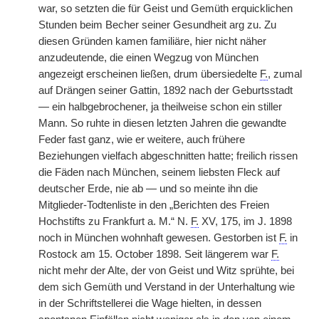
war, so setzten die für Geist und Gemüth erquicklichen
Stunden beim Becher seiner Gesundheit arg zu. Zu
diesen Gründen kamen familiäre, hier nicht näher
anzudeutende, die einen Wegzug von München
angezeigt erscheinen ließen, drum übersiedelte
F.
, zumal
auf Drängen seiner Gattin, 1892 nach der Geburtsstadt
— ein halbgebrochener, ja theilweise schon ein stiller
Mann. So ruhte in diesen letzten Jahren die gewandte
Feder fast ganz, wie er weitere, auch frühere
Beziehungen vielfach abgeschnitten hatte; freilich rissen
die Fäden nach München, seinem liebsten Fleck auf
deutscher Erde, nie ab — und so meinte ihn die
Mitglieder-Todtenliste in den „Berichten des Freien
Hochstifts zu Frankfurt a. M.“ N.
F.
XV, 175, im J. 1898
noch in München wohnhaft gewesen. Gestorben ist
F.
in
Rostock am 15. October 1898. Seit längerem war
F.
nicht mehr der Alte, der von Geist und Witz sprühte, bei
dem sich Gemüth und Verstand in der Unterhaltung wie
in der Schriftstellerei die Wage hielten, in dessen