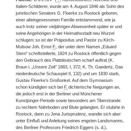
Italien-Schilderer, wurde am 4. August 1846 als Sohn des
juristischen Senators G. Floerke zu Rostock geboren,
einer alteingesessenen Familie entstammend, wie ja
auch trotz seiner vieljährigen Abwesenheit später er und
seine Angehörigen in der Heimathsstadt neu Wurzel
schlugen; so ist der Präpositus und Pastor zu Kirch-
Mulsow Joh. Ernst
F.
, der unter dem Namen „Eduard
Stern“ schriftstellerte, 1824 zu Rostock öffentlich gegen
den Gebrauch des Plattdeutschen scharf auftrat (K.
Braun i. „Unsere Zeit“ 1883, I, 372; K. Th. Gaedertz, Das
niederdeutsche Schauspiel II, 132) und um 1830 starb,
Gustav Floerke's Großonkel. Auf dem Gymnasium
schon kündigten sich bei
F.
dichterische Neigungen an,
die jedoch erst in der Berliner und Münchener
Kunstjünger-Periode sowie besonders am Tiberstrande
zu rechtem Nährboden und Blute gelangten. Er stubirte in
Rostock, dann zu Jena Jurisprudenz, wandte sich aber
unter Einfluß und Anleitung seines engsten Landsmanns,
des Berliner Professors Friedrich Eggers (s. d.),