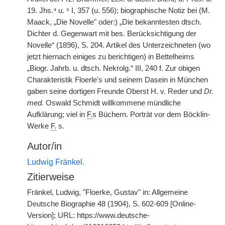
19. Jhs.⁴ u. ⁵ I, 357 (u. 556); biographische Notiz bei (M.
Maack, „Die Novelle" oder:) „Die bekanntesten dtsch.
Dichter d. Gegenwart mit bes. Berücksichtigung der
Novelle“ (1896), S. 204. Artikel des Unterzeichneten (wo
jetzt hiernach einiges zu berichtigen) in Bettelheims
„Biogr. Jahrb. u. dtsch. Nekrolg.“ III, 240 f. Zur obigen
Charakteristik Floerle's und seinem Dasein in München
gaben seine dortigen Freunde Oberst H. v. Reder und
Dr.
med.
Oswald Schmidt willkommene mündliche
Aufklärung; viel in
F.
s Büchern. Porträt vor dem Böcklin-
Werke
F.
s.
Autor/in
Ludwig Fränkel.
Zitierweise
Fränkel, Ludwig, "Floerke, Gustav" in: Allgemeine
Deutsche Biographie 48 (1904), S. 602-609 [Online-
Version]; URL: https://www.deutsche-