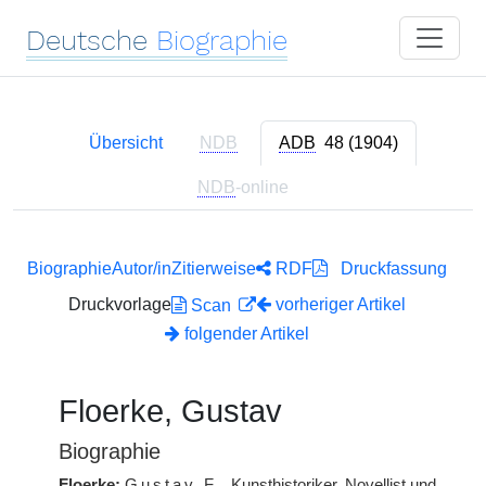
Deutsche
Biographie
Übersicht
NDB
ADB
48 (1904)
NDB
-online
Biographie
Autor/in
Zitierweise
RDF
Druckfassung
Druckvorlage
vorheriger Artikel
Scan
folgender Artikel
Floerke, Gustav
Biographie
Floerke:
Gustav
F.
, Kunsthistoriker, Novellist und