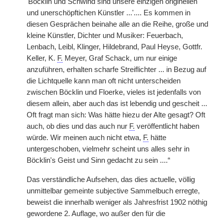
'Böcklin und Schwind sind unsere einzigen originellen
und unerschöpftichen Künstler ...'.... Es kommen in
diesen Gesprächen beinahe alle an die Reihe, große und
kleine Künstler, Dichter und Musiker: Feuerbach,
Lenbach, Leibl, Klinger, Hildebrand, Paul Heyse, Gottfr.
Keller, K.
F.
Meyer, Graf Schack, um nur einige
anzuführen, erhalten scharfe Streiflichter ... in Bezug auf
die Lichtquelle kann man oft nicht unterscheiden
zwischen Böcklin und Floerke, vieles ist jedenfalls von
diesem allein, aber auch das ist lebendig und gescheit ...
Oft fragt man sich: Was hätte hiezu der Alte gesagt? Oft
auch, ob dies und das auch nur
F.
veröffentlicht haben
würde. Wir meinen auch nicht etwa,
F.
hätte
untergeschoben, vielmehr scheint uns alles sehr in
Böcklin's Geist und Sinn gedacht zu sein ....“
Das verständliche Aufsehen, das dies actuelle, völlig
unmittelbar gemeinte subjective Sammelbuch erregte,
beweist die innerhalb weniger als Jahresfrist 1902 nöthig
gewordene 2. Auflage, wo außer den für die