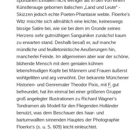
spontanen Einfällen nicht weniger als in den von einem
Künstlerauge gebornen italischen „Land und Leute“ -
Skizzen jedoch echte Poeten-Phantasie webte. Floerke's
Witz mischte sich allmählich eine leichte, keineswegs
bissige Satire bei, wie sie bei dem im Grunde seines
Herzens sehr gutmüthigen Sanguiniker zunächst kaum
zu erwarten stand. Deshalb besaß er, auf manche
mündliche und feuilletonistische Aeußerungen hin,
mancherlei Feinde. Im allgemeinen aber war der schöne,
blühende Mensch mit dem genialen kühnen
lebensfreudigen Kopfe bei Männern und Frauen äußerst
wohlgelitten und arg verwöhnt. Der bekannte Münchener
Historien- und Genremaler Theodor Pixis, mit
F.
gut
befreundet, hat ihn einmal bei einer größeren Gruppe
groß angelegter Illustrationen zu Richard Wagner's
Tondramen als Modell für den Fliegenden Holländer
benutzt, was dem Beschauer des haar- und
bartumwallten sinnenden Hauptes der Photographie
Floerke's (s. u. S. 609) leicht einleuchtet.