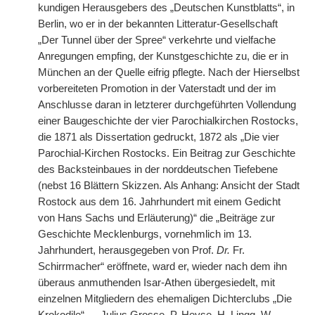
kundigen Herausgebers des „Deutschen Kunstblatts“, in
Berlin, wo er in der bekannten Litteratur-Gesellschaft
„Der Tunnel über der Spree“ verkehrte und vielfache
Anregungen empfing, der Kunstgeschichte zu, die er in
München an der Quelle eifrig pflegte. Nach der Hierselbst
vorbereiteten Promotion in der Vaterstadt und der im
Anschlusse daran in letzterer durchgeführten Vollendung
einer Baugeschichte der vier Parochialkirchen Rostocks,
die 1871 als Dissertation gedruckt, 1872 als „Die vier
Parochial-Kirchen Rostocks. Ein Beitrag zur Geschichte
des Backsteinbaues in der norddeutschen Tiefebene
(nebst 16 Blättern Skizzen. Als Anhang: Ansicht der Stadt
Rostock aus dem 16. Jahrhundert mit einem Gedicht
von Hans Sachs und Erläuterung)“ die „Beiträge zur
Geschichte Mecklenburgs, vornehmlich im 13.
Jahrhundert, herausgegeben von Prof.
Dr.
Fr.
Schirrmacher“ eröffnete, ward er, wieder nach dem ihn
überaus anmuthenden Isar-Athen übergesiedelt, mit
einzelnen Mitgliedern des ehemaligen Dichterclubs „Die