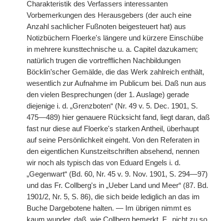
Charakteristik des Verfassers interessanten
Vorbemerkungen des Herausgebers (der auch eine
Anzahl sachlicher Fußnoten beigesteuert hat) aus
Notizbüchern Floerke's längere und kürzere Einschübe
in mehrere kunsttechnische u. a. Capitel dazukamen;
natürlich trugen die vortrefflichen Nachbildungen
Böcklin’scher Gemälde, die das Werk zahlreich enthält,
wesentlich zur Aufnahme im Publicum bei. Daß nun aus
den vielen Besprechungen (der 1. Auslage) gerade
diejenige i. d. „Grenzboten“ (Nr. 49 v. 5. Dec. 1901, S.
475—489) hier genauere Rücksicht fand, liegt daran, daß
fast nur diese auf Floerke's starken Antheil, überhaupt
auf seine Persönlichkeit eingeht. Von den Referaten in
den eigentlichen Kunstzeitschriften absehend, nennen
wir noch als typisch das von Eduard Engels i. d.
„Gegenwart“ (Bd. 60, Nr. 45 v. 9. Nov. 1901, S. 294—97)
und das Fr. Collberg's in „Ueber Land und Meer“ (87. Bd.
1901/2, Nr. 5, S. 86), die sich beide lediglich an das im
Buche Dargebotene halten. — Im übrigen nimmt es
kaum wunder, daß, wie Collberg bemerkt,
F.
„nicht zu so