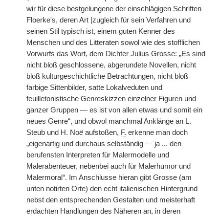
wir für diese bestgelungene der einschlägigen Schriften
Floerke's, deren Art |zugleich für sein Verfahren und
seinen Stil typisch ist, einem guten Kenner des
Menschen und des Litteraten sowol wie des stofflichen
Vorwurfs das Wort, dem Dichter Julius Grosse: „Es sind
nicht bloß geschlossene, abgerundete Novellen, nicht
bloß kulturgeschichtliche Betrachtungen, nicht bloß
farbige Sittenbilder, satte Lokalveduten und
feuilletonistische Genreskizzen einzelner Figuren und
ganzer Gruppen — es ist von allen etwas und somit ein
neues Genre“, und obwol manchmal Anklänge an L.
Steub und H. No
ë
aufstoßen,
F.
erkenne man doch
„eigenartig und durchaus selbständig — ja ... den
berufensten Interpreten für Malermodelle und
Malerabenteuer, nebenbei auch für Malerhumor und
Malermoral“. Im Anschlusse hieran gibt Grosse (am
unten notirten Orte) den echt italienischen Hintergrund
nebst den entsprechenden Gestalten und meisterhaft
erdachten Handlungen des Näheren an, in deren