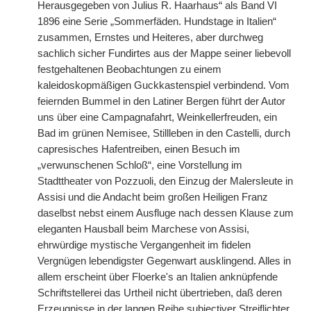
Herausgegeben von Julius R. Haarhaus“ als Band VI
1896 eine Serie „Sommerfäden. Hundstage in Italien“
zusammen, Ernstes und Heiteres, aber durchweg
sachlich sicher Fundirtes aus der Mappe seiner liebevoll
festgehaltenen Beobachtungen zu einem
kaleidoskopmäßigen Guckkastenspiel verbindend. Vom
feiernden Bummel in den Latiner Bergen führt der Autor
uns über eine Campagnafahrt, Weinkellerfreuden, ein
Bad im grünen Nemisee, Stillleben in den Castelli, durch
capresisches Hafentreiben, einen Besuch im
„verwunschenen Schloß“, eine Vorstellung im
Stadttheater von Pozzuoli, den Einzug der Malersleute in
Assisi und die Andacht beim großen Heiligen Franz
daselbst nebst einem Ausfluge nach dessen Klause zum
eleganten Hausball beim Marchese von Assisi,
ehrwürdige mystische Vergangenheit im fidelen
Vergnügen lebendigster Gegenwart ausklingend. Alles in
allem erscheint über Floerke's an Italien anknüpfende
Schriftstellerei das Urtheil nicht übertrieben, daß deren
Erzeugnisse in der langen Reihe subjectiver Streiflichter