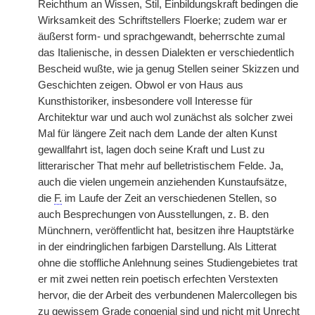
Reichthum an Wissen, Stil, Einbildungskraft bedingen die
Wirksamkeit des Schriftstellers Floerke; zudem war er
äußerst form- und sprachgewandt, beherrschte zumal
das Italienische, in dessen Dialekten er verschiedentlich
Bescheid wußte, wie ja genug Stellen seiner Skizzen und
Geschichten zeigen. Obwol er von Haus aus
Kunsthistoriker, insbesondere voll Interesse für
Architektur war und auch wol zunächst als solcher zwei
Mal für längere Zeit nach dem Lande der alten Kunst
gewallfahrt ist, lagen doch seine Kraft und Lust zu
litterarischer That mehr auf belletristischem Felde. Ja,
auch die vielen ungemein anziehenden Kunstaufsätze,
die
F.
im Laufe der Zeit an verschiedenen Stellen, so
auch Besprechungen von Ausstellungen, z. B. den
Münchnern, veröffentlicht hat, besitzen ihre Hauptstärke
in der eindringlichen farbigen Darstellung. Als Litterat
ohne die stoffliche Anlehnung seines Studiengebietes
|
trat
er mit zwei netten rein poetisch erfechten Verstexten
hervor, die der Arbeit des verbundenen Malercollegen bis
zu gewissem Grade congenial sind und nicht mit Unrecht