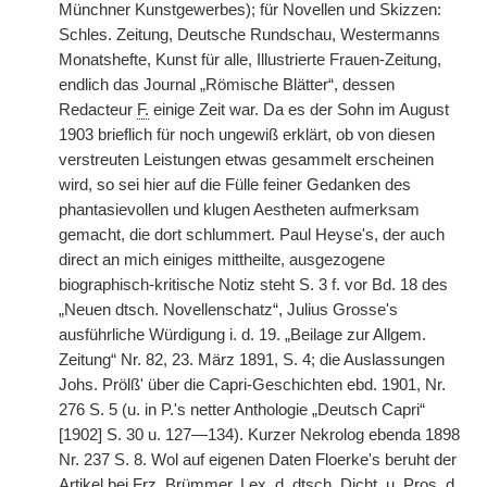
Münchner Kunstgewerbes); für Novellen und Skizzen:
Schles. Zeitung, Deutsche Rundschau, Westermanns
Monatshefte, Kunst für alle, Illustrierte Frauen-Zeitung,
endlich das Journal „Römische Blätter“, dessen
Redacteur
|
F.
einige Zeit war. Da es der Sohn im August
1903 brieflich für noch ungewiß erklärt, ob von diesen
verstreuten Leistungen etwas gesammelt erscheinen
wird, so sei hier auf die Fülle feiner Gedanken des
phantasievollen und klugen Aestheten aufmerksam
gemacht, die dort schlummert. Paul Heyse's, der auch
direct an mich einiges mittheilte, ausgezogene
biographisch-kritische Notiz steht S. 3 f. vor Bd. 18 des
„Neuen dtsch. Novellenschatz“, Julius Grosse's
ausführliche Würdigung i. d. 19. „Beilage zur Allgem.
Zeitung“ Nr. 82, 23. März 1891, S. 4; die Auslassungen
Johs. Prölß' über die Capri-Geschichten ebd. 1901, Nr.
276 S. 5 (u. in P.'s netter Anthologie „Deutsch Capri“
[1902] S. 30 u. 127—134). Kurzer Nekrolog ebenda 1898
Nr. 237 S. 8. Wol auf eigenen Daten Floerke's beruht der
Artikel bei Frz. Brümmer, Lex. d. dtsch. Dicht, u. Pros. d.