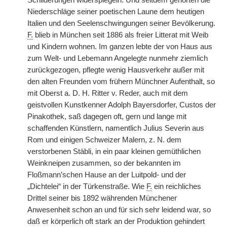
Schilderungen widerspiegeln. Und
|
seitdem gehörten die
Niederschläge seiner poetischen Laune dem heutigen
Italien und den Seelenschwingungen seiner Bevölkerung.
F.
blieb in München seit 1886 als freier Litterat mit Weib
und Kindern wohnen. Im ganzen lebte der von Haus aus
zum Welt- und Lebemann Angelegte nunmehr ziemlich
zurückgezogen, pflegte wenig Hausverkehr außer mit
den alten Freunden vom frühern Münchner Aufenthalt, so
mit Oberst a. D. H. Ritter v. Reder, auch mit dem
geistvollen Kunstkenner Adolph Bayersdorfer, Custos der
Pinakothek, saß dagegen oft, gern und lange mit
schaffenden Künstlern, namentlich Julius Severin aus
Rom und einigen Schweizer Malern, z. N. dem
verstorbenen Stäbli, in ein paar kleinen gemüthlichen
Weinkneipen zusammen, so der bekannten im
Floßmann’schen Hause an der Luitpold- und der
„Dichtelei“ in der Türkenstraße. Wie
F.
ein reichliches
Drittel seiner bis 1892 währenden Münchener
Anwesenheit schon an und für sich sehr leidend war, so
daß er körperlich oft stark an der Produktion gehindert