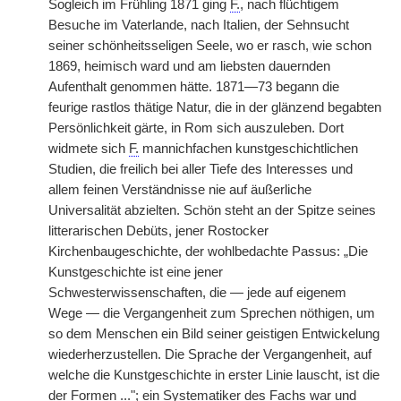
Sogleich im Frühling 1871 ging
F.
, nach flüchtigem
Besuche im Vaterlande, nach Italien, der Sehnsucht
seiner schönheitsseligen Seele, wo er rasch,
|
wie schon
1869, heimisch ward und am liebsten dauernden
Aufenthalt genommen hätte. 1871—73 begann die
feurige rastlos thätige Natur, die in der glänzend begabten
Persönlichkeit gärte, in Rom sich auszuleben. Dort
widmete sich
F.
mannichfachen kunstgeschichtlichen
Studien, die freilich bei aller Tiefe des Interesses und
allem feinen Verständnisse nie auf äußerliche
Universalität abzielten. Schön steht an der Spitze seines
litterarischen Debüts, jener Rostocker
Kirchenbaugeschichte, der wohlbedachte Passus: „Die
Kunstgeschichte ist eine jener
Schwesterwissenschaften, die — jede auf eigenem
Wege — die Vergangenheit zum Sprechen nöthigen, um
so dem Menschen ein Bild seiner geistigen Entwickelung
wiederherzustellen. Die Sprache der Vergangenheit, auf
welche die Kunstgeschichte in erster Linie lauscht, ist die
der Formen ..."; ein Systematiker des Fachs war und