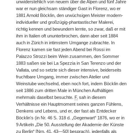
unwiderstehlich von neuem über die Alpen und fünf Jahre
war er nun gleichsam ständiger Gast in Florenz, wo er
1881 Arnold Böcklin, den urwüchsigen Meister modern-
individueller und großzügig-phantastischer Malerei,
richtig kennen und bewundern lernte, so zwar, daß er mit
ihm in Italien oft ununterbrochen, dann aber seit 1884
auch in Zürich in intimstem Umgange zubrachte. In
Florenz kamen sie fast jeden Abend bei Rossi im
Palazzo Strozzi beim Wein zusammen, den Sommer
1883 saßen sie bei La Spezzia in San Terenzo und der
Vallata, und so setzte sich dieser intensive, beiderseits
fruchtbare Umgang, immer zwischen Atelier und
Weinstube wechselnd, eben noch fort, indem Böcklin den
seit 1886 zum dritten Male in München Aufhältigen
mehrmals daselbst besuchte.
F.
sah in diesem
Verhältnisse ein Hauptmoment seines ganzen Fühlens,
Denkens und Lebens, und er, der fast als Entdecker
Böcklin's (in Nr. 46 S. 318 d. „Gegenwart“ 1876, wo er in
9 Artikeln „Die 50. Ausstellung der Akademie der Künste
zu Berlin“ [Nrn. 41, 43—50] besprach), jedenfalls als