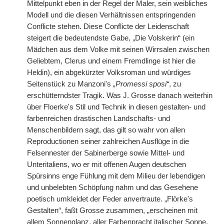
Mittelpunkt eben in der Regel der Maler, sein weibliches
Modell und die diesen Verhältnissen entspringenden
Conflicte stehen. Diese Conflicte der Leidenschaft
steigert die bedeutendste Gabe, „Die Volskerin“ (ein
Mädchen aus dem Volke mit seinen Wirrsalen zwischen
Geliebtem, Clerus und einem Fremdlinge ist hier die
Heldin), ein abgekürzter Volksroman und würdiges
Seitenstück zu Manzoni's
„Promessi sposi“
, zu
erschütterndster Tragik. Was J. Grosse danach weiterhin
über Floerke's Stil und Technik in diesen gestalten- und
farbenreichen drastischen Landschafts- und
Menschenbildern sagt, das gilt so wahr von allen
Reproductionen seiner zahlreichen Ausflüge in die
Felsennester der Sabinerberge sowie Mittel- und
Unteritaliens, wo er mit offenen Augen deutschen
Spürsinns enge Fühlung mit dem Milieu der lebendigen
und unbelebten Schöpfung nahm und das Gesehene
poetisch umkleidet der Feder anvertraute. „Flörke's
Gestalten“, faßt Grosse zusammen, „erscheinen mit
allem Sonnenglanz, aller Farbenpracht italischer Sonne,