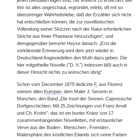
jenen Gestalten eigen sind, nur entfernt zu erreichen. Bei
ihm ist alles angeschaut, ergründet, erlebt, oft mit so
überstrenger Wahrheitsliebe, daß der Erzähler sich nicht
hat entschließen können, die zur novellistischen
Vollendung seiner Skizzen nach der Natur erforderlichen
Striche aus freier Phantasie hinzuzufügen“, und
demgegenüber bemerkt Heyse danach: „Erst die
verklärende Erinnerung wird dem jetzt wieder in
Deutschland Angesiedelten den Muth dazu geben. Die
hier mitgetheilte Novelle ("D. V.") indessen läßt auch in
dieser Hinsicht nichts zu wünschen übrig“.
Schon vom December 1879 dedicirte
F.
aus Florenz
seinem alten
Kumpan
, dem Maler J. Severin in
München, den Band „Die Insel der Sirenen. Capresische
Dorfgeschichten. Mit 25 Zeichnungen von Franz Arndt
und Ch. Krohn": das ist ein bunter Kranz von 17
zusammenhängenden Novelletten, mit erstaunlicher
Verve aus der Boden-, Menschen-, Fremden-,
Malersphäre des köstlichen Eilands sich seine Farben