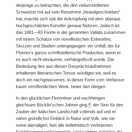
derjenige zu betrachten, der den vielumstrittenen
Schweizer mit auf sein Renomm
é
„hinaufgeschrieben“
hat, machte sich seit der Anknüpfung mit dem überaus
hochgeschätzten Künstler genaue Notizen. Jedoch ist
das 1881—83 Fixirte in der genannten Vallata zusammen
mit einem Schatze von novellistischen Entwürfen,
Skizzen und Studien untergegangen: ein Unfall, der für
Floerke's ganze schriftstellerische Production, wenn er
es auch nicht einräumte, verhängnißvoll wurde. Die
Bedeutung des aus diesen Gesprächsaufnahmen
erhaltenen litterarischen Torsos würdigen wir, weil es
doch ein nachgelassenes, in dieser Form vom Verfasser
kaum veröffentlichtes Werk, hinter den übrigen.
In den glücklichen Florentiner und nachherigen
gleichsam Böcklin’schen Jahren ging
F.
der Sinn für den
Zauber der italischen Landschaft vollends auf und er
nahm gründlichst Einblick in Natur und Volk, wie sie
seine damaligen, fast alle belletristisch verbrämten