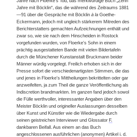
Jahre nach Floerke's Tod, das merkwürdige Buch „Zehn
Jahre mit Böcklin“, das die während des Zeitraums 1881
—91 über die Gespräche mit Böcklin
à la
Goethe-
Eckermann, jedoch mit ungleich stärkerem Mitreden des
Berichterstatters gemachten Aufzeichnungen enthält und
zwar so, wie sie nach dem Hinscheiden in Rostock
vorgefunden wurden, von Floerke's Sohn in einem
prächtig ausgestatteten Bande mit vielen Bildertafeln
durch die Münchener Kunstanstalt Bruckmann beider
Männer würdig vorgelegt. Freilich erhoben sich in der
Presse sofort die verschiedenartigsten Stimmen, die das
und jenes in Floerke's Mittheilungen bekrittelten oder gar
anzweifelten, ja zum Theil die ganze Veröffentlichung als
Indiscretion brandmarkten. Im ganzen fand jedoch sowol
die Fülle werthvoller, interessanter Angaben über den
Meister Böcklin und origineller Auslassungen desselben
über Kunst und Künstler wie die Wiedergabe durch
seinen geistreichen Interviewer und Glossator
F.
dankbaren Beifall. Aus einem an das Buch
angeschlossenen ausführlichen (anonymen) Artikel i. d.