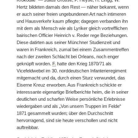
Krokodile“ — Julius Grosse, P. Heyse, H. Lingg, W.
Hertz bildeten damals den Rest — näher bekannt, wenn
er auch seiner freien ungebundenen Art nach intimeren
und Hausverkehr kaum pflegte; dagegen verbanden ihn
mit dem als Mensch wie als Lyriker gleich vortrefflichen
bairischen Officier Heinrich v. Reder rege Beziehungen.
Diese datirten aus seiner Münchner Studienzeit und
waren in Frankreich, zumal bei einem Zusammentreffen
nach der zweiten Schlacht bei Orleans, noch enger
geknüpft worden.
F.
hatte den Krieg 1870/71 als
Vicefeldwebel im 30. norddeutschen Infanterieregiment
mitgemacht und da, durch einen Sturz verwundet, das
Eiserne Kreuz erworben. Aus Frankreich schickte er
interessante eigenartige Briefberichte heim, die in seiner
deutlichen und scharfen Weise persönliche Erlebnisse
wiedergaben und als „Von unsern Truppen im Felde“
1871 gesammelt wurden; über den Durchschnitt
hervorragend, sind sie heute verschollen und nicht
auftreibbar.