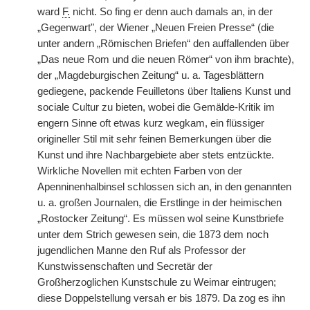
ward
F.
nicht. So fing er denn auch damals an, in der
„Gegenwart", der Wiener „Neuen Freien Presse“ (die
unter andern „Römischen Briefen“ den auffallenden über
„Das neue Rom und die neuen Römer“ von ihm brachte),
der „Magdeburgischen Zeitung“ u. a. Tagesblättern
gediegene, packende Feuilletons über Italiens Kunst und
sociale Cultur zu bieten, wobei die Gemälde-Kritik im
engern Sinne oft etwas kurz wegkam, ein flüssiger
origineller Stil mit sehr feinen Bemerkungen über die
Kunst und ihre Nachbargebiete aber stets entzückte.
Wirkliche Novellen mit echten Farben von der
Apenninenhalbinsel schlossen sich an, in den genannten
u. a. großen Journalen, die Erstlinge in der heimischen
„Rostocker Zeitung“. Es müssen wol seine Kunstbriefe
unter dem Strich gewesen sein, die 1873 dem noch
jugendlichen Manne den Ruf als Professor der
Kunstwissenschaften und Secretär der
Großherzoglichen Kunstschule zu Weimar eintrugen;
diese Doppelstellung versah er bis 1879. Da zog es ihn