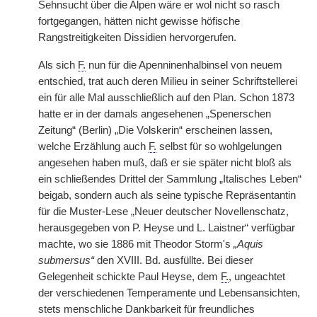
Sehnsucht über die Alpen wäre er wol nicht so rasch
fortgegangen, hätten nicht gewisse höfische
Rangstreitigkeiten Dissidien hervorgerufen.
Als sich
F.
nun für die Apenninenhalbinsel von neuem
entschied, trat auch deren Milieu in seiner Schriftstellerei
ein für alle Mal ausschließlich auf den Plan. Schon 1873
hatte er in der damals angesehenen „Spenerschen
Zeitung“ (Berlin) „Die Volskerin“ erscheinen lassen,
welche Erzählung auch
F.
selbst für so wohlgelungen
angesehen haben muß, daß er sie später nicht bloß als
ein schließendes Drittel der Sammlung „Italisches Leben“
beigab, sondern auch als seine typische Repräsentantin
für die Muster-Lese „Neuer deutscher Novellenschatz,
herausgegeben von P. Heyse und L. Laistner“ verfügbar
machte, wo sie 1886 mit Theodor Storm's
„Aquis
submersus“
den XVIII. Bd. ausfüllte. Bei dieser
Gelegenheit schickte Paul Heyse, dem
F.
, ungeachtet
der verschiedenen Temperamente und Lebensansichten,
stets menschliche Dankbarkeit für freundliches