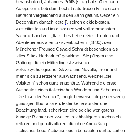
herausholend; Johannes Prölß (s. u.) hat später nach
Autopsie mit Lob dem höchst naturtreuen
F.
in diesem
Betracht vergleichend auf den Zahn gefühlt. Ueber ein
Decennium danach legte
F.
seinen dickleibigsten,
vielseitigsten und im einzelnen wol vollkommensten
Sammelband vor: „Italisches Leben. Geschichten und
Abenteuer aus alten Skizzenbüchern“ (1890), dem
Münchener Freunde Oswald Schmidt bescheiden als
„dies Stück Herbarium" gewidmet. Sie pflegen eine
Gattung, die ein Mittelding ist zwischen
volkspsychologischer Skizze und Novelle, mehr und
mehr sich zu letzterer auswachsend, welcher „die
Volskerin" schon ganz angehörte. Während die erste
Ausbeute seines italienischen Wandern und Schauens,
„Die Insel der Sirenen“, möglicherweise infolge der wenig
günstigen Illustrationen, leider keine sonderliche
Beachtung fand, schenkten eine solche wenigstens
kundige Richter der zweiten, reichhaltigeren, technisch
reiferen und gehaltvolleren, die ohne Anmaßung
„Italisches Leben“ abzuspiegeln behaupten durfte. Leihen