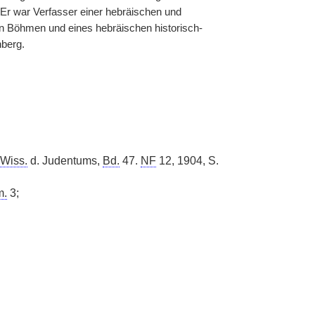
 Er war Verfasser einer hebräischen und
n Böhmen und eines hebräischen historisch-
nberg.
Wiss.
d. Judentums,
Bd.
47.
NF
12, 1904, S.
m.
3;