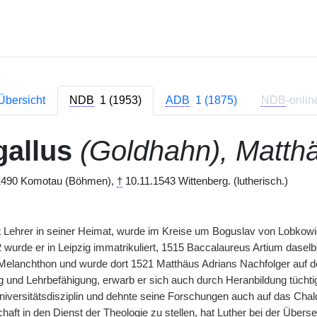
Übersicht
NDB
1 (1953)
ADB
1 (1875)
NDB
-onlin
allus
(Goldhahn), Matth
490 Komotau (Böhmen),
†
10.11.1543 Wittenberg. (lutherisch.)
 Lehrer in seiner Heimat, wurde im Kreise um Boguslav von Lobkow
urde er in Leipzig immatrikuliert, 1515 Baccalaureus Artium daselbst
Melanchthon und wurde dort 1521 Matthäus Adrians Nachfolger auf d
g und Lehrbefähigung, erwarb er sich auch durch Heranbildung tücht
Universitätsdisziplin und dehnte seine Forschungen auch auf das Cha
aft in den Dienst der Theologie zu stellen, hat Luther bei der Übers