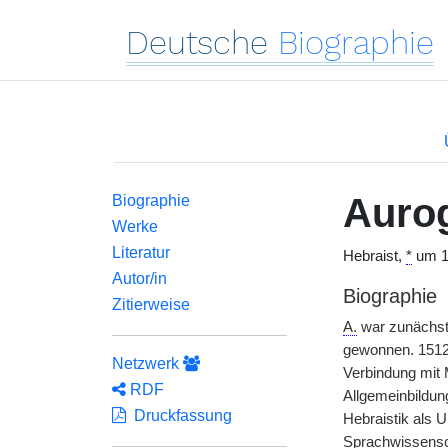
Deutsche
Biographie
Aurog
Biographie
Werke
Literatur
Hebraist,
*
um 1
Autor/in
Biographie
Zitierweise
A.
war zunächst
gewonnen. 1512 w
Netzwerk
Verbindung mit 
RDF
Allgemeinbildun
Druckfassung
Hebraistik als 
Sprachwissensch