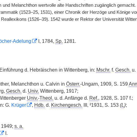
hm und Melanchthon wertvolle alte Handschriften zugänglich gemacht.
ammatik (1523–25, 1531), einer Chronik der Herzöge und Könige vo
Reallexikons (1526–39). 1542 wurde er Rektor der Universität Witte
öcher-Adelung
I, 1784,
Sp.
1281.
Einführung d. Hebräischen in Wittenberg, in:
Mschr.
f.
Gesch.
u.
ther, Melanchthon u. Calvin in
Österr.
-Ungarn, 1909, S. 159
An
rg,
Gesch.
d.
Univ.
Wittenberg, 1917;
Wittenberger
Univ.
-
Theol.
u. d. Anfänge d.
Ref.
, 1928, S. 107 f.;
in: G.
Krüger
,
Hdb.
d.
Kirchengesch.
III, ²1931, S. 153
(
L
)
;
, 1949;
s. a.
I.