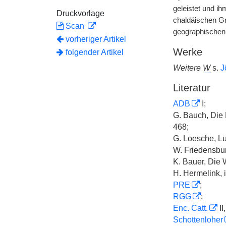
geleistet und i
Druckvorlage
chaldäischen Gr
Scan
geographischen 
vorheriger Artikel
Werke
folgender Artikel
Weitere
W
s.
J
Literatur
ADB
I;
G. Bauch, Die 
468;
G. Loesche, Lu
W. Friedensbu
K. Bauer, Die 
H. Hermelink, 
PRE
;
RGG
;
Enc. Catt.
II
Schottenloher