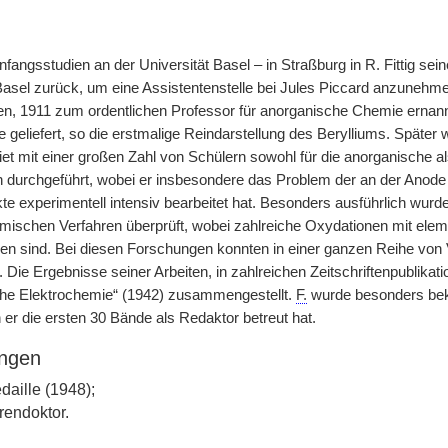
fangsstudien an der Universität Basel – in Straßburg in R. Fittig se
Basel zurück, um eine Assistentenstelle bei Jules Piccard anzunehme
en, 1911 zum ordentlichen Professor für anorganische Chemie ernan
e geliefert, so die erstmalige Reindarstellung des Berylliums. Späte
et mit einer großen Zahl von Schülern sowohl für die anorganische a
durchgeführt, wobei er insbesondere das Problem der an der Anode
e experimentell intensiv bearbeitet hat. Besonders ausführlich wurd
emischen Verfahren überprüft, wobei zahlreiche Oxydationen mit ele
en sind. Bei diesen Forschungen konnten in einer ganzen Reihe von
. Die Ergebnisse seiner Arbeiten, in zahlreichen Zeitschriftenpublika
he Elektrochemie“ (1942) zusammengestellt.
F.
wurde besonders bek
er die ersten 30 Bände als Redaktor betreut hat.
ngen
aille (1948);
rendoktor.