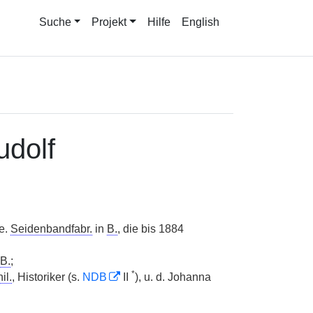
Suche
Projekt
Hilfe
English
dolf
 e.
Seidenbandfabr.
in
B.
, die bis 1884
B.
;
*
il.
, Historiker (s.
NDB
II
), u. d. Johanna