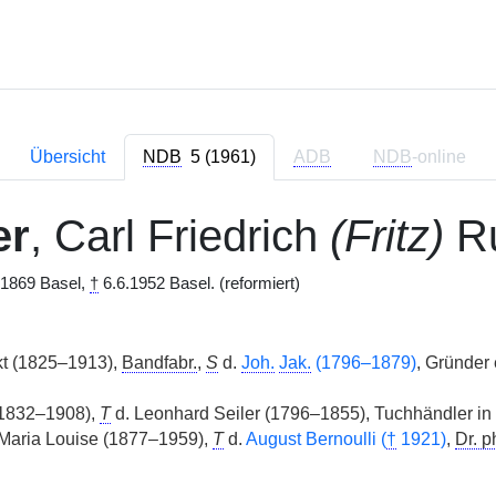
Übersicht
NDB
5 (1961)
ADB
NDB
-online
er
, Carl Friedrich
(Fritz)
Ru
.1869 Basel,
†
6.6.1952 Basel. (reformiert)
t (1825–1913),
Bandfabr.
,
S
d.
Joh.
Jak.
(1796–1879)
, Gründer
1832–1908),
T
d. Leonhard Seiler (1796–1855), Tuchhändler in
Maria Louise (1877–1959),
T
d.
August Bernoulli (
†
1921)
,
Dr. ph