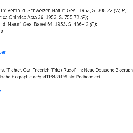
 in:
Verhh.
d.
Schweizer.
Naturf.
Ges.
, 1953, S. 308-22
(
W
,
P
)
;
vetica Chimica Acta 36, 1953, S. 755-72
(
P
)
;
.
d. Naturf.
Ges.
Basel 64, 1953, S. 436-42
(
P
)
;
 a.
yer
, "Fichter, Carl Friedrich (Fritz) Rudolf" in: Neue Deutsche Biograph
utsche-biographie.de/gnd116489499.html#ndbcontent