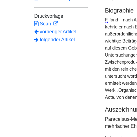
Biographie
Druckvorlage
F.
fand – nach An
Scan
kehrte er nach 
vorheriger Artikel
außerordentlich
folgender Artikel
wichtige Beiträg
auf diesem Gebi
Untersuchungen 
Zwischenprodukt
mit den rein ch
untersucht word
ermittelt werden
Werk „Organisc
Acta, von denen 
Auszeichnu
Paracelsus-Med
mehrfacher Eh