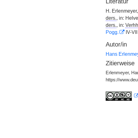
Literatur
H. Erlenmeyer,
ders.
, in: Hel
ders.
, in:
Verhh
Pogg.
IV-VII
Autor/in
Hans Erlenme
Zitierweise
Erlenmeyer, Hans
https://www.de