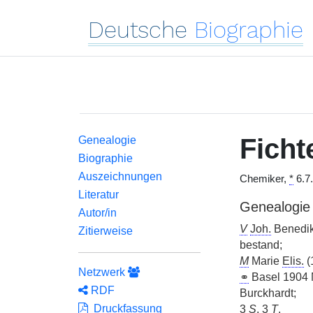
Deutsche
Biographie
Ficht
Genealogie
Biographie
Auszeichnungen
Chemiker,
*
6.7
Literatur
Genealogie
Autor/in
V
Joh.
Benedik
Zitierweise
bestand;
M
Marie
Elis.
(
Netzwerk
⚭
Basel 1904 
RDF
Burckhardt;
Druckfassung
3
S
, 3
T
.