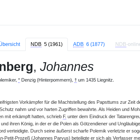
Übersicht
NDB
5 (1961)
ADB
6 (1877)
NDB
-onlin
enberg
,
Johannes
olemiker,
*
Denzig (Hinterpommern),
†
um 1435 Liegnitz.
eifrigsten Vorkämpfer für die Machtstellung des Papsttums zur Zeit
n Schutz nahm und vor harten Zugriffen bewahrte. Als Heiden und 
 mit erkämpft hatten, schrieb
F.
unter dem Eindruck der Tatarengreu
und ihren König, in der er die Polen als Götzendiener und Ungläubige
d verteidigte. Durch seine äußerst scharfe Polemik verletzte er soga
n-Petit-Prozeß (Johannes Parvus) beteiligte er sich als Verfasser me