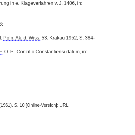
rung in e. Klageverfahren
v.
J. 1406, in:
8;
d.
Poln.
Ak. d. Wiss.
53, Krakau 1952, S. 384-
F.
O. P., Concilio Constantiensi datum, in:
1961), S. 10 [Online-Version]; URL: