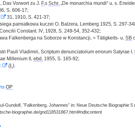
, Das Vorwort zu J.
F.
s
Schr.
„De monarchia mundi“ u. s. Erwide
6, S. 606-17;
31, 1910, S. 421-37;
: Ksiega pamiatkowa kuczei O. Balzera, Lemberg 1925, S. 297-34
Concilii Constant. IV, 1928, S. 249-54, 352-432;
rawa Falkenberga na Soborze w Konstancji, = Tätigkeits- u.
SB
ri Pauli Vladimiri, Scriptum denunciatorium errorum Satyrae I.
e Millenium II,
ebd.
1955, S. 165-92;
.
(
L
).
ths
OP
ul-Gundolf, "Falkenberg, Johannes" in: Neue Deutsche Biographie 5 (
utsche-biographie.de/gnd118531867.html#ndbcontent