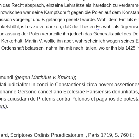
n das Recht absprach, einzelne Lehrsätze als häretisch zu verdamme
Inzwischen war seine Kampfschrift gegen die Polen auf dem Konsta
sion vorgelegt und
F.
gefangen gesetzt wurde. Wohl dem Einfluß ei
nkelsbühl, ist es zu verdanken, daß die Thesen
F.
s wohl als ärgernise
anlassung der Polen verurteilte ihn jedoch das Generalkapitel des D
 Kerkerhaft. Martin V. wollte ihn aber, wahrscheinlich wegen seines Ei
 Ordenshaft belassen, nahm ihn mit nach Italien, wo er ihn bis 1425 in 
 mundi
(gegen Matthäus
v.
Krakau)
;
 dati iudicialiter in concilio Constantiensi circa novem assertion
Johanne Gersono cancellario Ecclesiae Parisiensis denuntiatas
oris cuiusdam de Prutenis contra Polonos et paganos de potestat
en.
).
hard, Scriptores Ordinis Praedicatorum I, Paris 1719, S. 760 f.;