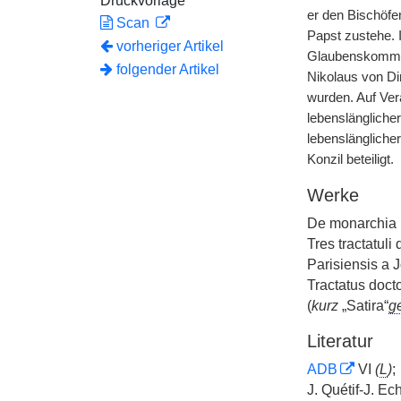
Druckvorlage
er den Bischöfe
Scan
Papst zustehe. 
vorheriger Artikel
Glaubenskommis
folgender Artikel
Nikolaus von Di
wurden. Auf Ver
lebenslänglicher
lebenslänglicher
Konzil beteiligt.
Werke
De monarchia
Tres tractatuli
Parisiensis a 
Tractatus doct
(
kurz
„Satira“
g
Literatur
ADB
VI
(
L
)
;
J. Quétif-J. Ec