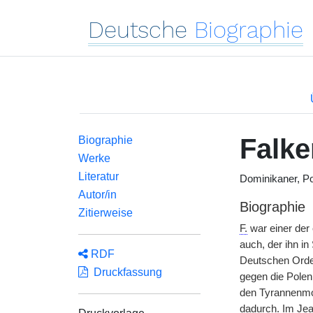
Deutsche
Biographie
Falk
Biographie
Werke
Literatur
Dominikaner, P
Autor/in
Biographie
Zitierweise
F.
war einer der 
auch, der ihn i
RDF
Deutschen Orden
Druckfassung
gegen die Polen 
den Tyrannenmor
dadurch. Im Jea