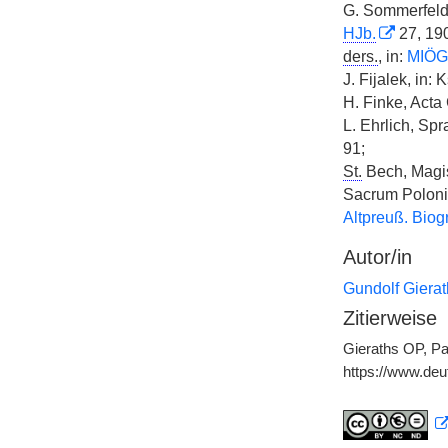
G. Sommerfeld
HJb.
27, 190
ders.
, in:
MIÖG
J. Fijalek, in
H. Finke, Acta 
L. Ehrlich, Sp
91;
St.
Bech, Magist
Sacrum Polonia
Altpreuß. Biogr
Autor/in
Gundolf Giera
Zitierweise
Gieraths OP, Pa
https://www.de