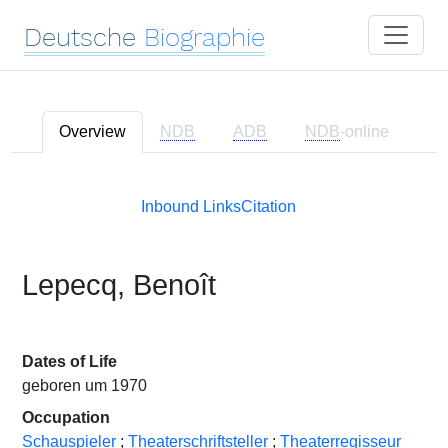
Deutsche
Biographie
Overview
NDB
ADB
NDB
-online
Inbound Links
Citation
Lepecq, Benoît
Dates of Life
geboren um 1970
Occupation
Schauspieler
;
Theaterschriftsteller
;
Theaterregisseur