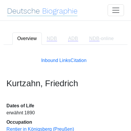
Deutsche
Biographie
Overview
NDB
ADB
NDB
-online
Inbound Links
Citation
Kurtzahn, Friedrich
Dates of Life
erwähnt 1890
Occupation
Rentier in Königsberg (Preußen)