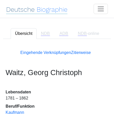
Deutsche
Biographie
Übersicht
NDB
ADB
NDB
-online
Eingehende Verknüpfungen
Zitierweise
Waitz, Georg Christoph
Lebensdaten
1781 – 1862
Beruf/Funktion
Kaufmann