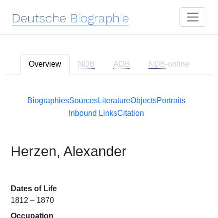
Deutsche
Biographie
Overview
NDB
ADB
NDB
-online
Biographies
Sources
Literature
Objects
Portraits
Inbound Links
Citation
Herzen, Alexander
Dates of Life
1812 – 1870
Occupation