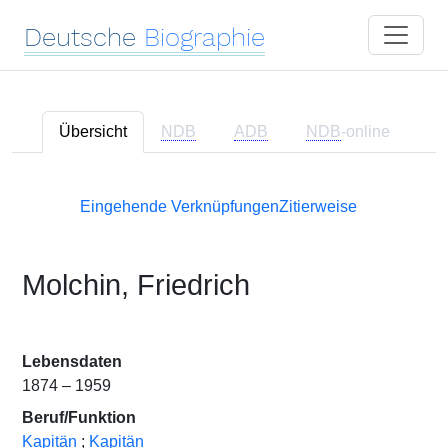
Deutsche
Biographie
Übersicht
NDB
ADB
NDB
-online
Eingehende Verknüpfungen
Zitierweise
Molchin, Friedrich
Lebensdaten
1874 – 1959
Beruf/Funktion
Kapitän
;
Kapitän