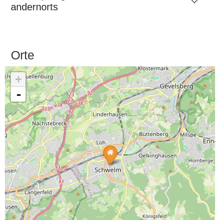
andernorts
Orte
+
-