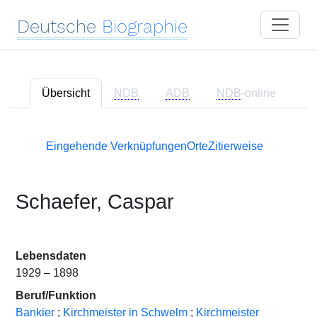
Deutsche
Biographie
Übersicht
NDB
ADB
NDB
-online
Eingehende Verknüpfungen
Orte
Zitierweise
Schaefer, Caspar
Lebensdaten
1929 – 1898
Beruf/Funktion
Bankier
;
Kirchmeister in Schwelm
;
Kirchmeister