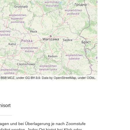
by BSB MDZ, under CC BY 3.0. Data by OpenStreetMap, under ODbL.
isort
etragen und bei Überlagerung je nach Zoomstufe
ltet werden. Jeder Ort bietet bei Klick oder