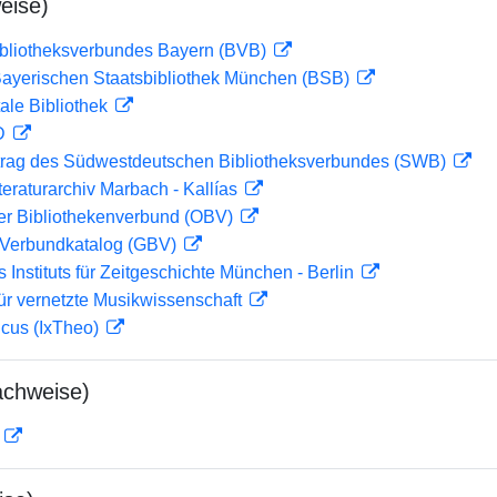
eise)
ibliotheksverbundes Bayern (BVB)
 Bayerischen Staatsbibliothek München (BSB)
ale Bibliothek
 D
rag des Südwestdeutschen Bibliotheksverbundes (SWB)
teraturarchiv Marbach - Kallías
her Bibliothekenverbund (OBV)
Verbundkatalog (GBV)
s Instituts für Zeitgeschichte München - Berlin
ür vernetzte Musikwissenschaft
icus (IxTheo)
achweise)
D