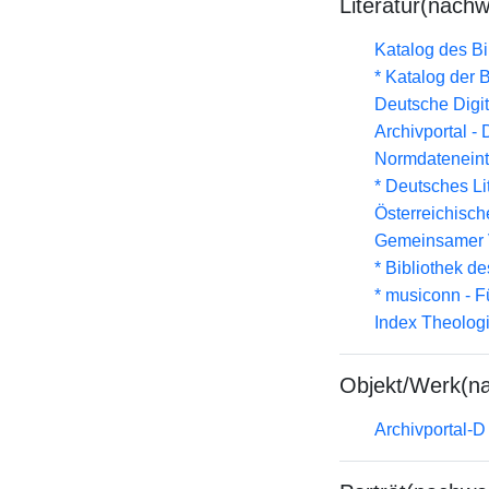
Literatur(nachw
Katalog des B
* Katalog der
Deutsche Digit
Archivportal -
Normdateneint
* Deutsches Li
Österreichisc
Gemeinsamer 
* Bibliothek de
* musiconn - F
Index Theolog
Objekt/Werk(n
Archivportal-