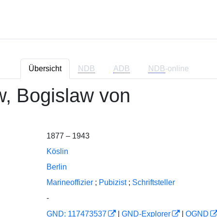
Übersicht
NDB
ADB
NDB
-online
, Bogislaw von
1877 – 1943
Köslin
Berlin
Marineoffizier
;
Pubizist
;
Schriftsteller
-
GND: 117473537
|
GND-Explorer
|
OGND