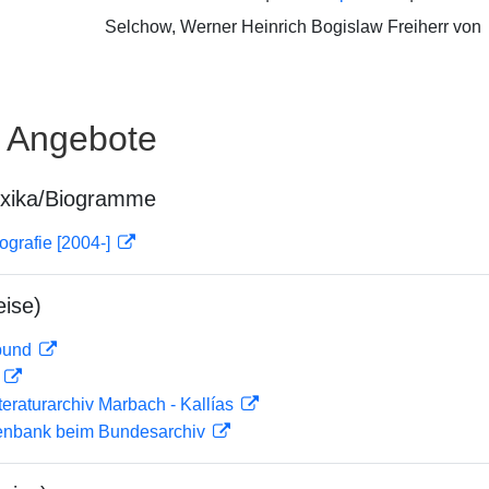
Selchow, Werner Heinrich Bogislaw Freiherr von
e Angebote
exika/Biogramme
ografie [2004-]
ise)
rbund
D
teraturarchiv Marbach - Kallías
enbank beim Bundesarchiv