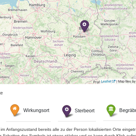
Leaflet
| Map tiles 
te
Wirkungsort
Sterbeort
Begräbn
im Anfangszustand bereits alle zu der Person lokalisierten Orte eing
chatten des Symbols ist etwas stärker und es kann durch Klick aufgefa