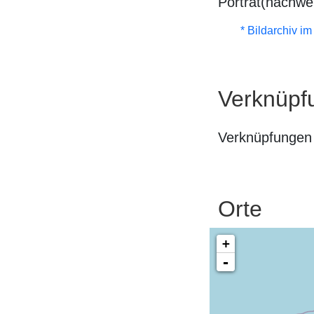
Porträt(nachwe
* Bildarchiv i
Verknüpf
Verknüpfungen 
Orte
+
-