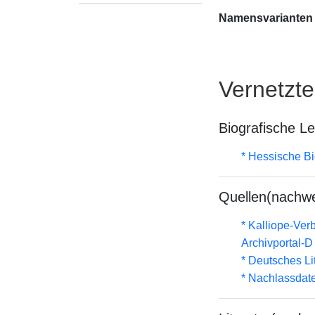
Namensvarianten
Vernetzt
Biografische L
* Hessische Bi
Quellen(nachwe
* Kalliope-Ve
Archivportal-
* Deutsches Li
* Nachlassdat