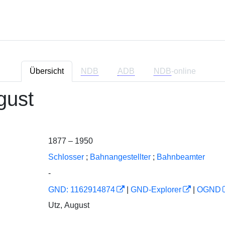
Übersicht
NDB
ADB
NDB
-online
gust
1877 – 1950
Schlosser
;
Bahnangestellter
;
Bahnbeamter
-
GND: 1162914874
|
GND-Explorer
|
OGND
Utz, August