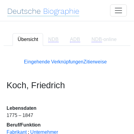
Deutsche
Biographie
Übersicht
NDB
ADB
NDB
-online
Eingehende Verknüpfungen
Zitierweise
Koch, Friedrich
Lebensdaten
1775 – 1847
Beruf/Funktion
Fabrikant
;
Unternehmer