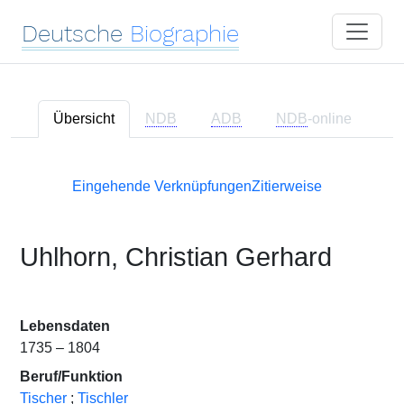
Deutsche
Biographie
Übersicht
NDB
ADB
NDB
-online
Eingehende Verknüpfungen
Zitierweise
Uhlhorn, Christian Gerhard
Lebensdaten
1735 – 1804
Beruf/Funktion
Tischer
;
Tischler