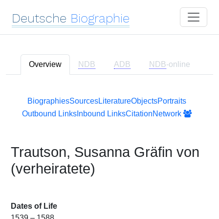
Deutsche
Biographie
Overview
NDB
ADB
NDB
-online
Biographies
Sources
Literature
Objects
Portraits
Outbound Links
Inbound Links
Citation
Network
Trautson, Susanna Gräfin von
(verheiratete)
Dates of Life
1539 – 1588