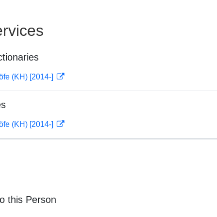
rvices
ctionaries
öfe (KH) [2014-]
es
öfe (KH) [2014-]
o this Person