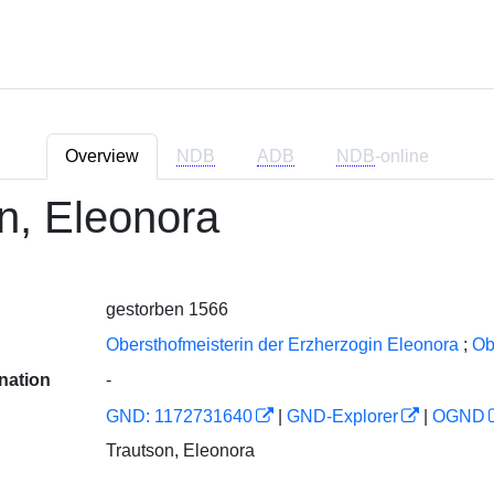
Overview
NDB
ADB
NDB
-online
n, Eleonora
gestorben 1566
Obersthofmeisterin der Erzherzogin Eleonora
;
Ob
nation
-
GND: 1172731640
|
GND-Explorer
|
OGND
Trautson, Eleonora