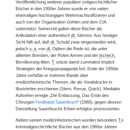
Veröffentlichung weiterer populärer zeitgeschichtlicher
Bücher in den 1950er Jahren wurde er von vielen
ehemaligen hochrangigen Wehrmachtsoffizieren und
auch von der Organisation Gehlen und dem CIA
unterstützt. Seinerzeit galten diese Bücher als
Artikulation einer authentisch
dt.
Stimme. Aus heutiger
Sicht fällt auf, daß
dt.
Schuld zwar eingestanden wird,
jedoch
v. a.
von
dt.
Opfern die Rede ist, die unter
alliierten Bomben, der Roten Armee und der
tschech.
Bevölkerung litten.
T.
setzte damit zumindest implizit
Strategien der Kriegspropaganda fort. Ende der 1950er
Jahre verfaßte er mehrere Bände über
medizinhistorische Themen, die als Vorabdrucke in
Illustrierten erschienen (Stern, Revue, Quick). Mediales
Aufsehen erregte „Die Entlassung, Das Ende des
Chirurgen
Ferdinand Sauerbruch
“ (1960), gegen dessen
Darstellung Sauerbruchs Erben erfolglos prozessierten.
Neben seinen medizinhistorischen wurden besonders
T.
s
kriminalgeschichtliche Bücher aus den 1960er Jahren