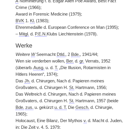
A
Nominierung f. d. Edgar Allen Poe Award, Best Fact
Crime (1966);
Award in Forensic Medicine (1979);
BVK
1.
Kl.
(1983);
Ehrenmedaille d. European Conference on Man (1995);
–
Mitgl.
d.
P.E.N.
Klubs Liechtenstein (1978).
Werke
Weitere
W
Seemacht
Dtld.
, 2
Bde.
, 1941/44;
Wen sie verderben wollen,
Ber.
d.
gr.
Verrats, 1952
(überarb.
Ausg.
u. d.
T.
„Die Illusion, Rotarmisten in
Hitlers Heeren“, 1974);
Das
Jh.
d. Chirurgen, Nach d. Papieren meines
Großvaters, d. Chirurgen H.
St.
Hartmann, 1956;
Das Weltreich d. Chirurgen, Nach d. Papieren meines
Großvaters, d. Chirurgen H.
St.
Hartmann, 1957 (beide
Bde.
zus.
u. gekürzt
u. d. T.
Die
Gesch.
d. Chirurgie,
1965);
Holocaust, Eine Bilanz, Der Mythos
v.
d. Macht d. Juden,
in: Die Zeit
v.
4. 5. 1979;