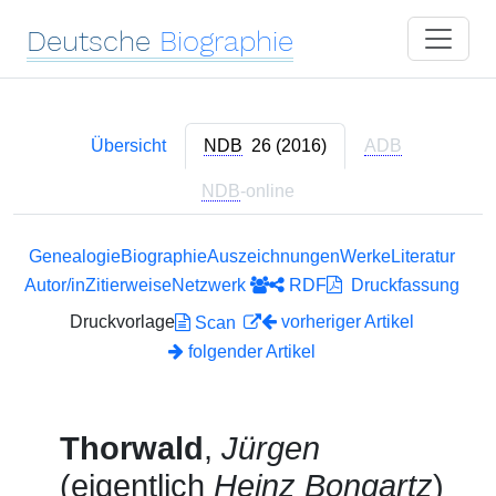
Deutsche
Biographie
Übersicht
NDB
26 (2016)
ADB
NDB
-online
Genealogie
Biographie
Auszeichnungen
Werke
Literatur
Autor/in
Zitierweise
Netzwerk
RDF
Druckfassung
Druckvorlage
vorheriger Artikel
Scan
folgender Artikel
Thorwald
,
Jürgen
(eigentlich
Heinz Bongartz
)