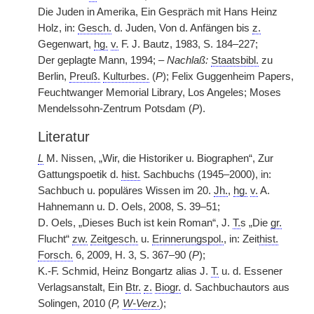
Die Juden in Amerika, Ein Gespräch mit Hans Heinz
Holz, in:
Gesch.
d. Juden, Von d. Anfängen bis
z.
Gegenwart,
hg.
v.
F. J. Bautz, 1983, S. 184–227;
Der geplagte Mann, 1994; –
Nachlaß:
Staatsbibl.
zu
Berlin,
Preuß.
Kulturbes.
(
P
); Felix Guggenheim Papers,
Feuchtwanger Memorial Library, Los Angeles; Moses
Mendelssohn-Zentrum Potsdam (
P
).
Literatur
L
M. Nissen, „Wir, die Historiker u. Biographen“, Zur
Gattungspoetik d.
hist.
Sachbuchs (1945–2000),
|
in:
Sachbuch u. populäres Wissen im 20.
Jh.
,
hg.
v.
A.
Hahnemann u. D. Oels, 2008, S. 39–51;
D. Oels, „Dieses Buch ist kein Roman“, J.
T.
s „Die
gr.
Flucht“
zw.
Zeitgesch.
u.
Erinnerungspol.
, in: Zeit
hist.
Forsch.
6, 2009, H. 3, S. 367–90 (
P
);
K.-F. Schmid, Heinz Bongartz alias J.
T.
u. d. Essener
Verlagsanstalt, Ein
Btr.
z.
Biogr.
d. Sachbuchautors aus
Solingen, 2010 (
P,
W-Verz.
);