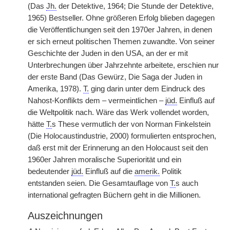
(Das
Jh.
der Detektive, 1964; Die Stunde der Detektive,
1965) Bestseller. Ohne größeren Erfolg blieben dagegen
die Veröffentlichungen seit den 1970er Jahren, in denen
er sich erneut politischen Themen zuwandte. Von seiner
Geschichte der Juden in den USA, an der er mit
Unterbrechungen über Jahrzehnte arbeitete, erschien nur
der erste Band (Das Gewürz, Die Saga der Juden in
Amerika, 1978).
T.
ging darin unter dem Eindruck des
Nahost-Konflikts dem – vermeintlichen –
jüd.
Einfluß auf
die Weltpolitik nach. Wäre das Werk vollendet worden,
hätte
T.
s These vermutlich der von Norman Finkelstein
(Die Holocaustindustrie, 2000) formulierten entsprochen,
daß erst mit der Erinnerung an den Holocaust seit den
1960er Jahren moralische Superiorität und ein
bedeutender
jüd.
Einfluß auf die
amerik.
Politik
entstanden seien. Die Gesamtauflage von
T.
s auch
international gefragten Büchern geht in die Millionen.
Auszeichnungen