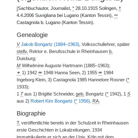
|
Sachbuchautor, Journalist,
*
28.10.1915 Solingen,
†
4.4.2006 Suvigliana bei Lugano (Kanton Tessin),
⚰
Castagnola b. Lugano (Kanton Tessin).
Genealogie
V
Jakob Bongartz (1884–1963)
, Volksschullehrer, später
stellv.
Rektor e. Berufsschule in Rheinhausen
b.
Duisburg;
M
Wilhelmine Auguste Hartmann (1885–1963);
⚭
1) 1942
⚮
1948 Hanna Seen, 2) 1955
⚮
1984
Ingeborg Klein, 3) Castagnola 1985 Hannelore Rosner (
*
1933);
1
T
aus 1) Brigitte
|
Schneider,
geb.
Bongartz (
*
1942), 1
S
aus 2)
Robert Kim Bongartz (
*
1956)
,
RA
.
Biographie
T.
veröffentlichte bereits in der Schulzeit in Rheinhausen
erste Geschichten in Lokalzeitungen. 1934
immatrikulierte er sich an der
Univ.
Köln mit dem