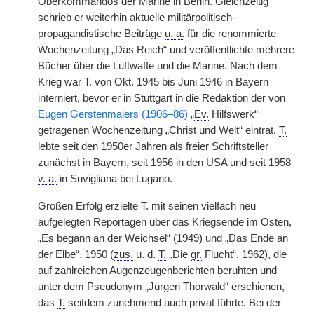
Oberkommandos der Marine in Berlin. Gleichzeitig
schrieb er weiterhin aktuelle militärpolitisch-
propagandistische Beiträge
u. a.
für die renommierte
Wochenzeitung „Das Reich“ und veröffentlichte mehrere
Bücher über die Luftwaffe und die Marine. Nach dem
Krieg war
T.
von
Okt.
1945 bis Juni 1946 in Bayern
interniert, bevor er in Stuttgart in die Redaktion der von
Eugen Gerstenmaiers (1906–86)
„
Ev.
Hilfswerk“
getragenen Wochenzeitung „Christ und Welt“ eintrat.
T.
lebte seit den 1950er Jahren als freier Schriftsteller
zunächst in Bayern, seit 1956 in den USA und seit 1958
v. a.
in Suvigliana bei Lugano.
Großen Erfolg erzielte
T.
mit seinen vielfach neu
aufgelegten Reportagen über das Kriegsende im Osten,
„Es begann an der Weichsel“ (1949) und „Das Ende an
der Elbe“, 1950 (
zus.
u. d.
T.
„Die
gr.
Flucht“, 1962), die
auf zahlreichen Augenzeugenberichten beruhten und
unter dem Pseudonym „Jürgen Thorwald“ erschienen,
das
T.
seitdem zunehmend auch privat führte. Bei der