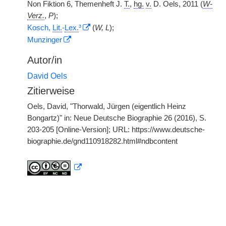
Non Fiktion 6, Themenheft J.
T.
,
hg.
v.
D. Oels, 2011 (
W-
Verz.
,
P
);
Kosch,
Lit.
-
Lex.
³
(
W, L
);
Munzinger
Autor/in
David Oels
Zitierweise
Oels, David, "Thorwald, Jürgen (eigentlich Heinz
Bongartz)" in: Neue Deutsche Biographie 26 (2016), S.
203-205 [Online-Version]; URL: https://www.deutsche-
biographie.de/gnd110918282.html#ndbcontent