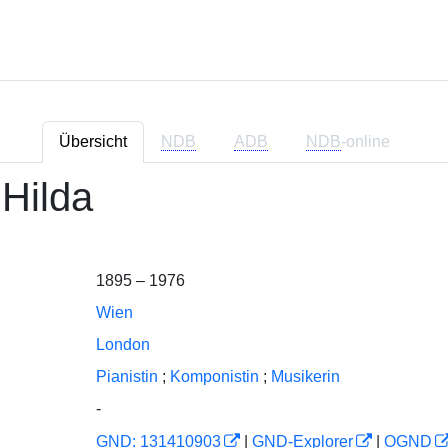
Übersicht
NDB
ADB
NDB
-online
Hilda
1895 – 1976
Wien
London
Pianistin
;
Komponistin
;
Musikerin
-
GND: 131410903
|
GND-Explorer
|
OGND