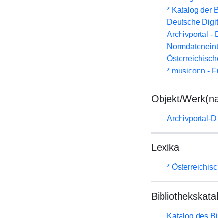
* Katalog der
Deutsche Digit
Archivportal -
Normdateneint
Österreichisc
* musiconn - F
Objekt/Werk(n
Archivportal-
Lexika
* Österreichis
Bibliothekskata
Katalog des B