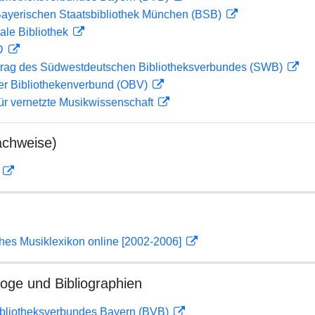
 Bayerischen Staatsbibliothek München (BSB)
ale Bibliothek
 D
rag des Südwestdeutschen Bibliotheksverbundes (SWB)
her Bibliothekenverbund (OBV)
ür vernetzte Musikwissenschaft
achweise)
D
ches Musiklexikon online [2002-2006]
loge und Bibliographien
ibliotheksverbundes Bayern (BVB)