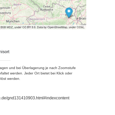
by BSB MDZ, under CC BY 3.0. Data by OpenStreetMap, under ODbL.
isort
etragen und bei Überlagerung je nach Zoomstufe
ltet werden. Jeder Ort bietet bei Klick oder
löst werden.
ie.de/gnd131410903.html#indexcontent