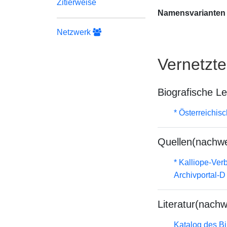
Zitierweise
Namensvarianten
Netzwerk
Vernetzt
Biografische L
* Österreichis
Quellen(nachwe
* Kalliope-Ve
Archivportal-
Literatur(nachw
Katalog des B