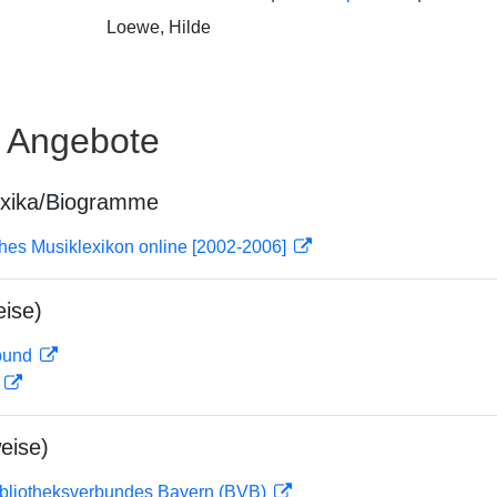
Loewe, Hilde
e Angebote
exika/Biogramme
ches Musiklexikon online [2002-2006]
ise)
rbund
D
eise)
ibliotheksverbundes Bayern (BVB)