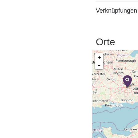
Verknüpfungen 
Orte
+
-