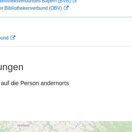
ibliotheksverbundes Bayern (BVB)
her Bibliothekenverbund (OBV)
rbund
ungen
auf die Person andernorts