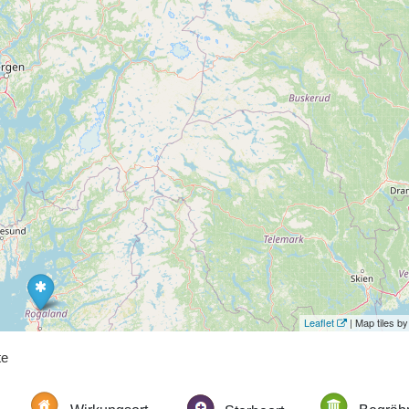
Leaflet
| Map tiles 
te