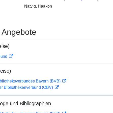
Natvig, Haakon
e Angebote
ise)
rbund
eise)
ibliotheksverbundes Bayern (BVB)
her Bibliothekenverbund (OBV)
loge und Bibliographien