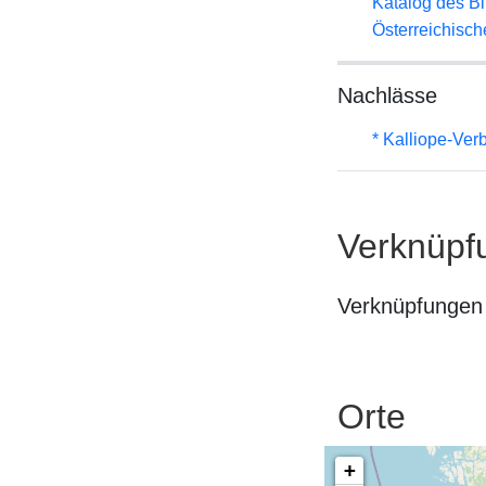
Katalog des B
Österreichisc
Nachlässe
* Kalliope-Ve
Verknüpf
Verknüpfungen 
Orte
+