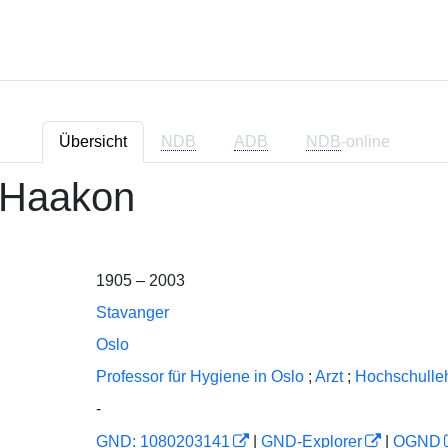
Übersicht
NDB
ADB
NDB
-online
 Haakon
1905 – 2003
Stavanger
Oslo
Professor für Hygiene in Oslo
;
Arzt
;
Hochschulle
-
GND: 1080203141
|
GND-Explorer
|
OGND