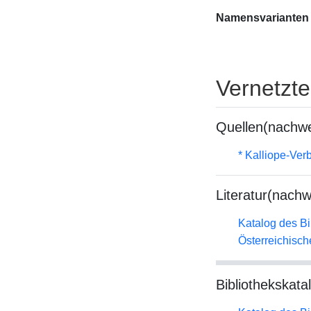
Namensvarianten
Vernetzt
Quellen(nachwe
* Kalliope-Ve
Literatur(nachw
Katalog des B
Österreichisc
Bibliothekskata