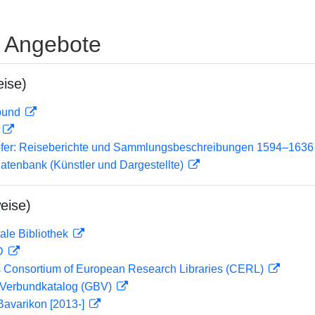
e Angebote
ise)
rbund
D
ofer: Reiseberichte und Sammlungsbeschreibungen 1594–1636
tdatenbank (Künstler und Dargestellte)
eise)
ale Bibliothek
 D
 Consortium of European Research Libraries (CERL)
Verbundkatalog (GBV)
Bavarikon [2013-]