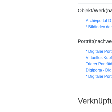
Objekt/Werk(n
Archivportal-
* Bildindex de
Porträt(nachwe
* Digitaler Por
Virtuelles Kup
Trierer Porträ
Digiporta - Dig
* Digitaler Por
Verknüpf