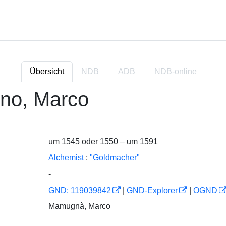
Übersicht
NDB
ADB
NDB
-online
no, Marco
um 1545 oder 1550 – um 1591
Alchemist
;
"Goldmacher"
-
GND: 119039842
|
GND-Explorer
|
OGND
Mamugnà, Marco