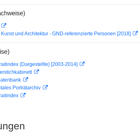
achweise)
D
r Kunst und Architektur - GND-referenzierte Personen [2018]
ise)
traitindex (Dargestellte) [2003-2014]
ferstichkabinett
tdatenbank
itales Porträtarchiv
traitindex
ungen