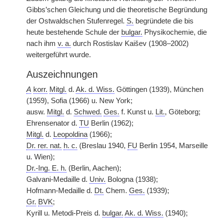
Gibbs’schen Gleichung und die theoretische Begründung
der Ostwaldschen Stufenregel.
S.
begründete die bis
heute bestehende Schule der
bulgar.
Physikochemie, die
nach ihm
v. a.
durch Rostislav Kaišev (1908–2002)
weitergeführt wurde.
Auszeichnungen
A
korr.
Mitgl.
d.
Ak. d. Wiss.
Göttingen (1939), München
(1959), Sofia (1966) u. New York;
ausw.
Mitgl.
d.
Schwed.
Ges.
f. Kunst u.
Lit.
, Göteborg;
Ehrensenator d.
TU
Berlin (1962);
Mitgl.
d.
Leopoldina
(1966);
Dr. rer. nat.
h. c.
(Breslau 1940,
FU
Berlin 1954, Marseille
u. Wien);
Dr.-Ing. E. h.
(Berlin, Aachen);
Galvani-Medaille d.
Univ.
Bologna (1938);
Hofmann-Medaille d.
Dt.
Chem.
Ges.
(1939);
Gr.
BVK
;
Kyrill u. Metodi-Preis d.
bulgar.
Ak. d. Wiss.
(1940);