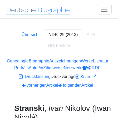
Deutsche
Biographie
Übersicht
NDB
25 (2013)
ADB
NDB
-online
Genealogie
Biographie
Auszeichnungen
Werke
Literatur
Porträts
Autor/in
Zitierweise
Netzwerk
RDF
Druckfassung
Druckvorlage
Scan
vorheriger Artikel
folgender Artikel
Stranski
,
Ivan
Nikolov (Iwan
Nicolá)