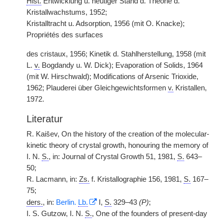
Hist.
Entwicklung u. heutiger Stand d. Theorie d.
Kristallwachstums, 1952;
Kristalltracht u. Adsorption, 1956 (mit O. Knacke);
Propriétés
|
des surfaces
des cristaux, 1956; Kinetik d. Stahlherstellung, 1958 (mit
L.
v.
Bogdandy u. W. Dick); Evaporation of Solids, 1964
(mit W. Hirschwald); Modifications of Arsenic Trioxide,
1962; Plauderei über Gleichgewichtsformen
v.
Kristallen,
1972.
Literatur
R. Kaišev, On the history of the creation of the molecular-
kinetic theory of crystal growth, honouring the memory of
I. N.
S.
, in: Journal of Crystal Growth 51, 1981,
S.
643–
50;
R. Lacmann, in:
Zs.
f. Kristallographie 156, 1981,
S.
167–
75;
ders.
, in:
Berlin.
Lb.
I,
S.
329–43
(P)
;
I. S. Gutzow, I. N.
S.
, One of the founders of present-day