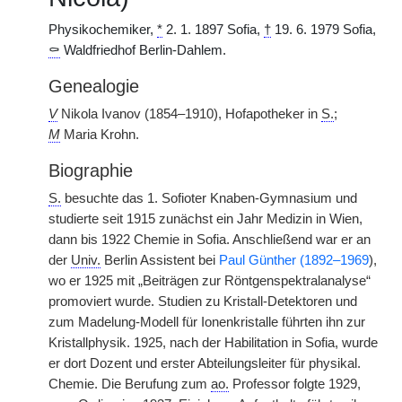
Physikochemiker,
*
2. 1. 1897 Sofia,
†
19. 6. 1979 Sofia,
⚰
Waldfriedhof Berlin-Dahlem.
Genealogie
V
Nikola Ivanov (1854–1910), Hofapotheker in
S.
;
M
Maria Krohn.
Biographie
S.
besuchte das 1. Sofioter Knaben-Gymnasium und
studierte seit 1915 zunächst ein Jahr Medizin in Wien,
dann bis 1922 Chemie in Sofia. Anschließend war er an
der
Univ.
Berlin Assistent bei
Paul Günther (1892–1969
),
wo er 1925 mit „Beiträgen zur Röntgenspektralanalyse“
promoviert wurde. Studien zu Kristall-Detektoren und
zum Madelung-Modell für Ionenkristalle führten ihn zur
Kristallphysik. 1925, nach der Habilitation in Sofia, wurde
er dort Dozent und erster Abteilungsleiter für physikal.
Chemie. Die Berufung zum
ao.
Professor folgte 1929,