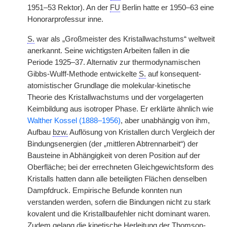
1951–53 Rektor). An der
FU
Berlin hatte er 1950–63 eine
Honorarprofessur inne.
S.
war als „Großmeister des Kristallwachstums“ weltweit
anerkannt. Seine wichtigsten Arbeiten fallen in die
Periode 1925–37. Alternativ zur thermodynamischen
Gibbs-Wulff-Methode entwickelte
S.
auf konsequent-
atomistischer Grundlage die molekular-kinetische
Theorie des Kristallwachstums und der vorgelagerten
Keimbildung aus isotroper Phase. Er erklärte ähnlich wie
Walther Kossel (1888–1956)
, aber unabhängig von ihm,
Aufbau
bzw.
Auflösung von Kristallen durch Vergleich der
Bindungsenergien (der „mittleren Abtrennarbeit“) der
Bausteine in Abhängigkeit von deren Position auf der
Oberfläche; bei der errechneten Gleichgewichtsform des
Kristalls hatten dann alle beteiligten Flächen denselben
Dampfdruck. Empirische Befunde konnten nun
verstanden werden, sofern die Bindungen nicht zu stark
kovalent und die Kristallbaufehler nicht dominant waren.
Zudem gelang die kinetische Herleitung der Thomson-