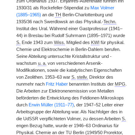
zum Ordinarius 1937. Einjahres-Aufenthalte führten ihn
1930/31 als Rockefeller-Stipendiat zu
Max Volmer
(1885–1965)
an die
TH
Berlin-Charlottenburg und
1935/36 nach Swerdlowsk an das Physikal.-
Techn.
Institut des Ural. Während einer Gastprofessur (1941–
44) in Breslau bei Rudolf Suhrmann (1895–1971) wurde
S.
Ende 1943 zum
Wiss.
Mitglied des
KWI
für physikal.
Chemie und Elektrochemie in Berlin-Dahlem berufen.
Seine Abteilung untersuchte Kristallstruktur und -
wachstum
u. a.
von verschiedenen Arsenik-
Modifikationen, sowie die katalytischen Eigenschaften
von Zeolithen. 1953–63 war
S.
stellv.
Direktor des
nunmehr nach
Fritz Haber
benannten Instituts der
MPG
.
Die Arbeiten zur Elektronenemission von Metallen
beförderten die Entwicklung des Feldionen-Mikroskops
durch
Erwin Müller (1911–77)
, der 1947–52 Leiter einer
Arbeitsgruppe der Abteilung war. Als Nachfolger des in
die UdSSR verpflichteten Volmer, zu dessen Arbeiten
S.
engen Bezug hatte, wurde er 1946–63 Ordinarius für
Physikal. Chemie an der
TU
Berlin (1949/50 Prorektor,