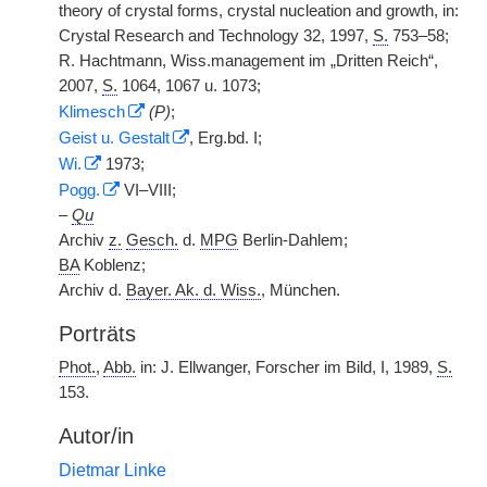
theory of crystal forms, crystal nucleation and growth, in:
Crystal Research and Technology 32, 1997,
S.
753–58;
R. Hachtmann, Wiss.management im „Dritten Reich“,
2007,
S.
1064, 1067 u. 1073;
Klimesch
(P)
;
Geist u. Gestalt
, Erg.bd. I;
Wi.
1973;
Pogg.
VI–VIII;
–
Qu
Archiv
z.
Gesch.
d.
MPG
Berlin-Dahlem;
BA
Koblenz;
Archiv d.
Bayer. Ak. d. Wiss.
, München.
Porträts
Phot.
,
Abb.
in: J. Ellwanger, Forscher im Bild, I, 1989,
S.
153.
Autor/in
Dietmar Linke