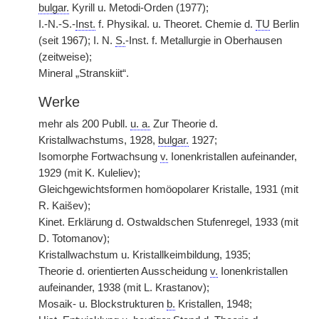
bulgar.
Kyrill u. Metodi-Orden (1977);
I.-N.-S.-
Inst.
f. Physikal. u. Theoret. Chemie d.
TU
Berlin
(seit 1967); I. N.
S.
-Inst. f. Metallurgie in Oberhausen
(zeitweise);
Mineral „Stranskiit“.
Werke
mehr als 200 Publl.
u. a.
Zur Theorie d.
Kristallwachstums, 1928,
bulgar.
1927;
Isomorphe Fortwachsung
v.
Ionenkristallen aufeinander,
1929 (mit K. Kuleliev);
Gleichgewichtsformen homöopolarer Kristalle, 1931 (mit
R. Kaišev);
Kinet. Erklärung d. Ostwaldschen Stufenregel, 1933 (mit
D. Totomanov);
Kristallwachstum u. Kristallkeimbildung, 1935;
Theorie d. orientierten Ausscheidung
v.
Ionenkristallen
aufeinander, 1938 (mit L. Krastanov);
Mosaik- u. Blockstrukturen
b.
Kristallen, 1948;