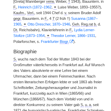
[Greta] Mannberger
verw.
Weber,
†
1943), Bauuntern. in
F.
,
Heinrich (1872–1962
,
⚭
Luise Weber, 1893–1955?),
Kaufm.
,
Verl.
, seit 1944 Chef d.
v.
seinem Bruder Adolf
gegr.
Bauuntern. in
F.
, 4
T
(2 früh †)
Susanna (1867–
1965
,
⚭
Otto Drescher, 1870–1946
,
Geh.
Reg.rat
b.
d.
Dt.
Reichsbahn), Klavierlehrerin in
F.
,
Lydia Lerner-
Stoltze (1873–1954
,
⚭
Theodor Lerner, 1866–1931
,
Polarforscher, s.
Frankfurter
Biogr.
).
Biographie
S.
wuchs nach dem Tod der Mutter 1843 bei der
Großmutter väterlicherseits in Frankfurt auf. Auf Wunsch
des Vaters absolvierte er eine Lehre bei einem
Uhrmacher, dann bei einem Feinmechaniker. Nach
ersten literarischen Erfolgen lebte er seit 1863 als freier
Schriftsteller, Zeitungsherausgeber und Journalist in
Frankfurt, kurzzeitig auch in Wien (1865/66) und
München (1866/67). Nach dem Vorbild von und in
direkter Konkurrenz zu seinem Vater gab
S.
u. a.
seit
1871 die humoristisch-satirische „Frankfurter Schnaken-