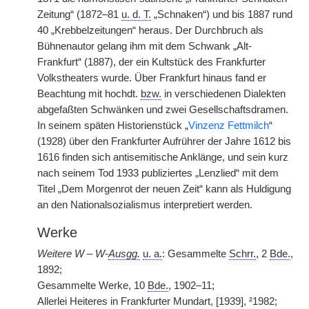
Zeitung“ (1872–81
u. d. T.
„Schnaken“) und bis 1887 rund
40 „Krebbelzeitungen“ heraus. Der Durchbruch als
Bühnenautor gelang ihm mit dem Schwank „Alt-
Frankfurt“ (1887), der ein Kultstück des Frankfurter
Volkstheaters wurde. Über Frankfurt hinaus fand er
Beachtung mit hochdt.
bzw.
in verschiedenen Dialekten
abgefaßten Schwänken und zwei Gesellschaftsdramen.
In seinem späten Historienstück „
Vinzenz Fettmilch
“
(1928) über den Frankfurter Aufrührer der Jahre 1612 bis
1616 finden sich antisemitische Anklänge, und sein kurz
nach seinem Tod 1933 publiziertes „Lenzlied“ mit dem
Titel „Dem Morgenrot der neuen Zeit“ kann als Huldigung
an den Nationalsozialismus interpretiert werden.
Werke
Weitere W – W-
Ausgg.
u. a.
: Gesammelte
Schrr.
, 2
Bde.
,
1892;
Gesammelte Werke, 10
Bde.
, 1902–11;
Allerlei Heiteres in Frankfurter Mundart,
|
[1939], ²1982;