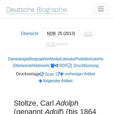
Deutsche
Biographie
Übersicht
NDB
25 (2013)
ADB
NDB
-online
Genealogie
Biographie
Werke
Literatur
Porträts
Autor/in
Zitierweise
Netzwerk
RDF
Druckfassung
Druckvorlage
vorheriger Artikel
Scan
folgender Artikel
Stoltze, Carl
Adolph
(genannt
Adolf
) (bis 1864