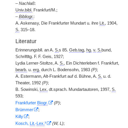
–
Nachlaß
:
Univ.bibl.
Frankfurt/M.;
–
Bibliogr.
:
A. Askenasy, Die Frankfurter Mundart u. ihre
Lit.
, 1904,
S.
315–18.
Literatur
Erinnerungsbll. an A.
S.
s 85.
Geb.tag
,
hg.
v.
S.
bund,
Schriftltg. F. F. Geis, 1927;
Lydia Lerner-Stoltze, A.
S.
, Ein Dichterleben f. Frankfurt,
bearb.
u.
erg.
durch L. Bodensohn, 1983
(P)
;
A. Estermann, Alt-Frankfurt auf d. Bühne, A.
S.
u. d.
Theater, 1992
(P)
;
B. Sowinski,
Lex.
dt.sprach. Mundartautoren, 1997,
S.
593;
Frankfurter
Biogr.
(P)
;
Brümmer
;
Killy
;
Kosch,
Lit.
-
Lex.
³
(W, L)
;