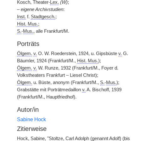
Kosch, Theater-
Lex.
(W)
;
–
eigene Archivstudien
:
Inst.
f.
Stadtgesch.
;
Hist. Mus.
;
S.
-
Mus.
, alle Frankfurt/M.
Porträts
Ölgem.
v.
O. W. Roederstein, 1924, u. Gipsbüste
v.
G.
Bäumler, 1924 (Frankfurt/M.,
Hist. Mus.
);
Ölgem.
v.
W. Runze, 1932 (Frankfurt/M., Foyer d.
Volkstheaters Frankfurt – Liesel Christ);
Ölgem.
u. Büste, anonym (Frankfurt/M.,
S.
-
Mus.
);
Grabstätte mit Porträtmedaillon
v.
A. Bischoff, 1939
(Frankfurt/M., Hauptfriedhof).
Autor/in
Sabine Hock
Zitierweise
Hock, Sabine, "Stoltze, Carl Adolph (genannt Adolf) (bis