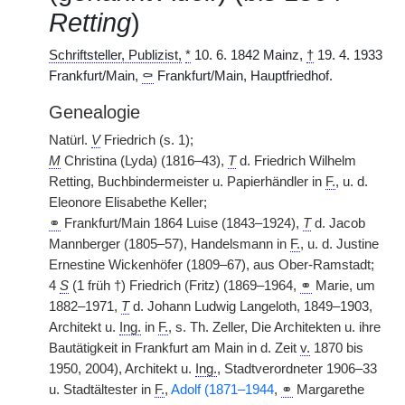
Retting
)
Schriftsteller, Publizist,
*
10. 6. 1842 Mainz,
†
19. 4. 1933
Frankfurt/Main,
⚰
Frankfurt/Main, Hauptfriedhof.
Genealogie
Natürl.
V
Friedrich (s. 1);
M
Christina (Lyda) (1816–43),
T
d. Friedrich Wilhelm
Retting, Buchbindermeister u. Papierhändler in
F.
, u. d.
Eleonore Elisabethe Keller;
⚭
Frankfurt/Main 1864 Luise (1843–1924),
T
d. Jacob
Mannberger (1805–57), Handelsmann in
F.
, u. d. Justine
Ernestine Wickenhöfer (1809–67), aus Ober-Ramstadt;
4
S
(1 früh †) Friedrich (Fritz) (1869–1964,
⚭
Marie, um
1882–1971,
T
d. Johann Ludwig Langeloth, 1849–1903,
Architekt u.
Ing.
in
F.
, s. Th. Zeller, Die Architekten u. ihre
Bautätigkeit in Frankfurt am Main in d. Zeit
v.
1870 bis
1950, 2004), Architekt u.
Ing.
, Stadtverordneter 1906–33
u. Stadtältester in
F.
,
Adolf (1871–1944
,
⚭
Margarethe