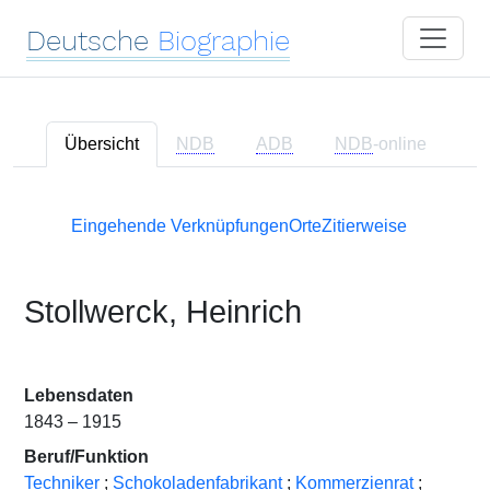
Deutsche
Biographie
Übersicht
NDB
ADB
NDB
-online
Eingehende Verknüpfungen
Orte
Zitierweise
Stollwerck, Heinrich
Lebensdaten
1843 – 1915
Beruf/Funktion
Techniker
;
Schokoladenfabrikant
;
Kommerzienrat
;