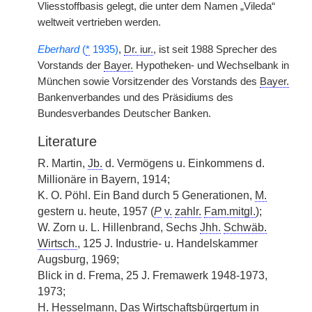
Vliesstoffbasis gelegt, die unter dem Namen „Vileda“
weltweit vertrieben werden.
Eberhard
(
*
1935)
,
Dr. iur.
, ist seit 1988 Sprecher des
Vorstands der
Bayer.
Hypotheken- und Wechselbank in
München sowie Vorsitzender des Vorstands des
Bayer.
Bankenverbandes und des Präsidiums des
Bundesverbandes Deutscher Banken.
Literature
R. Martin,
Jb.
d. Vermögens u. Einkommens d.
Millionäre in Bayern, 1914;
K. O. Pöhl. Ein Band durch 5 Generationen,
M.
gestern u. heute, 1957 (
P
v.
zahlr.
Fam.mitgl.
);
W. Zorn u. L. Hillenbrand, Sechs
Jhh.
Schwäb.
Wirtsch.
, 125 J. Industrie- u. Handelskammer
Augsburg, 1969;
Blick in d. Frema, 25 J. Fremawerk 1948-1973,
1973;
H. Hesselmann, Das Wirtschaftsbürgertum in