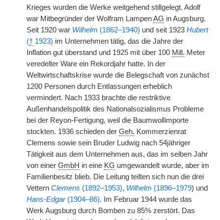
Krieges wurden die Werke weitgehend stillgelegt. Adolf
war Mitbegründer der Wolfram Lampen
AG
in Augsburg.
Seit 1920 war
Wilhelm
(1862–1940)
und seit 1923
Hubert
(
†
1923)
im Unternehmen tätig, das die Jahre der
Inflation gut überstand und 1925 mit über 100
Mill.
Meter
veredelter Ware ein Rekordjahr hatte. In der
Weltwirtschaftskrise wurde die Belegschaft von zunächst
1200 Personen durch Entlassungen erheblich
vermindert. Nach 1933 brachte die restriktive
Außenhandelspolitik des Nationalsozialismus Probleme
bei der Reyon-Fertigung, weil die Baumwollimporte
stockten. 1936 schieden der
Geh.
Kommerzienrat
Clemens sowie sein Bruder Ludwig nach 54jähriger
Tätigkeit aus dem Unternehmen aus, das im selben Jahr
von einer
GmbH
in eine
KG
umgewandelt wurde, aber im
Familienbesitz blieb. Die Leitung teilten sich nun die drei
Vettern
Clemens
(1892–1953)
,
Wilhelm
(1896–1979
) und
Hans-Edgar
(1904–86)
. Im Februar 1944 wurde das
Werk Augsburg durch Bomben zu 85% zerstört. Das