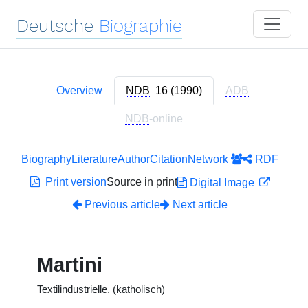
Deutsche
Biographie
Overview
NDB
16 (1990)
ADB
NDB
-online
Biography
Literature
Author
Citation
Network
RDF
Print version
Source in print
Digital Image
Previous article
Next article
Martini
Textilindustrielle. (katholisch)