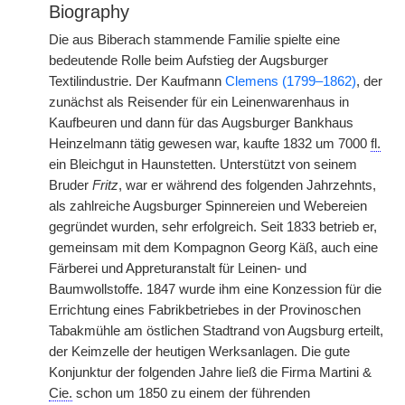
Biography
Die aus Biberach stammende Familie spielte eine
bedeutende Rolle beim Aufstieg der Augsburger
Textilindustrie. Der Kaufmann
Clemens (1799–1862)
, der
zunächst als Reisender für ein Leinenwarenhaus in
Kaufbeuren und dann für das Augsburger Bankhaus
Heinzelmann tätig gewesen war, kaufte 1832 um 7000
fl.
ein Bleichgut in Haunstetten. Unterstützt von seinem
Bruder
Fritz
, war er während des folgenden Jahrzehnts,
als zahlreiche Augsburger Spinnereien und Webereien
gegründet wurden, sehr erfolgreich. Seit 1833 betrieb er,
gemeinsam mit dem Kompagnon Georg Käß, auch eine
Färberei und Appreturanstalt für Leinen- und
Baumwollstoffe. 1847 wurde ihm eine Konzession für die
Errichtung eines Fabrikbetriebes in der Provinoschen
Tabakmühle am östlichen Stadtrand von Augsburg erteilt,
der Keimzelle der heutigen Werksanlagen. Die gute
Konjunktur der folgenden Jahre ließ die Firma Martini &
Cie.
schon um 1850 zu einem der führenden