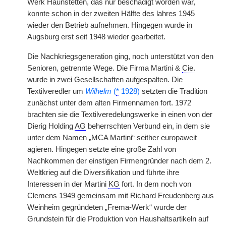
Werk Haunstetten, das nur beschädigt worden war,
konnte schon in der zweiten Hälfte des lahres 1945
wieder den Betrieb aufnehmen. Hingegen wurde in
Augsburg erst seit 1948 wieder gearbeitet.
Die Nachkriegsgeneration ging, noch unterstützt von den
Senioren, getrennte Wege. Die Firma Martini &
Cie.
wurde in zwei Gesellschaften aufgespalten. Die
Textilveredler um
Wilhelm
(
*
1928)
setzten die Tradition
zunächst unter dem alten Firmennamen fort. 1972
brachten sie die Textilveredelungswerke in einen von der
Dierig Holding
AG
beherrschten Verbund ein, in dem sie
unter dem Namen „MCA Martini“ seither europaweit
agieren. Hingegen setzte eine große Zahl von
Nachkommen der einstigen Firmengründer nach dem 2.
Weltkrieg auf die Diversifikation und führte ihre
Interessen in der Martini
KG
fort. In dem noch von
Clemens 1949 gemeinsam mit Richard Freudenberg aus
Weinheim gegründeten „Frema-Werk“ wurde der
Grundstein für die Produktion von Haushaltsartikeln auf