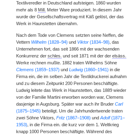
Textilveredler in Deutschland aufsteigen. 1860 wurden
mehr als 8
Mill.
Meter Ware produziert. In diesem Jahr
wurde der Gesellschaftsvertrag mit Käß gelöst, der das
Werk in Haunstetten übernahm.
Nach dem Tode von Clemens setzten seine Neffen, die
Vettern
Wilhelm
(1828–94)
und
Viktor
(1834–98)
, das
Unternehmen fort, das seit 1866 mit der wachsenden
Konkurrenz der
schles.
und seit 1871 mit der der
elsäss.
Werke rechnen mußte. 1882 traten Wilhelms Söhne
Clemens
(1859–1937)
und
Ludwig
(1860–1941)
in die
Firma ein, die im selben Jahr die Textildruckerei aufnahm
und zu diesem Zeitpunkt 200 Personen beschäftigte.
Ludwig leitete das Werk in Haunstetten, das 1889 wieder
von der Familie Martini erworben worden war, Clemens
dasjenige in Augsburg. Später war auch ihr Bruder
Carl
(1875–1945)
beteiligt. Um die Jahrhundertwende traten
zwei Söhne Viktors,
Fritz
(1867–1908)
und
Adolf
(1871–
1953)
, in die Firma ein. die kurz vor dem 1. Weltkrieg
knapp 1000 Personen beschäftigte. Während des