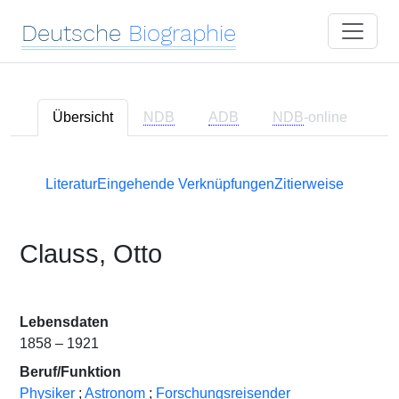
Deutsche
Biographie
Übersicht
NDB
ADB
NDB
-online
Literatur
Eingehende Verknüpfungen
Zitierweise
Clauss, Otto
Lebensdaten
1858 – 1921
Beruf/Funktion
Physiker
;
Astronom
;
Forschungsreisender