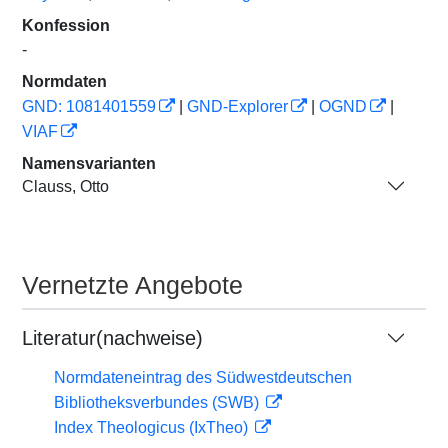
Konfession
-
Normdaten
GND: 1081401559
|
GND-Explorer
|
OGND
|
VIAF
Namensvarianten
Clauss, Otto
Vernetzte Angebote
Literatur(nachweise)
Normdateneintrag des Südwestdeutschen
Bibliotheksverbundes (SWB)
Index Theologicus (IxTheo)