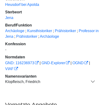
Heusdorf bei Apolda
Sterbeort
Jena
Beruf/Funktion
Archäologe
;
Kunsthistoriker
;
Prähistoriker
;
Professor in
Jena
;
Prähistoriker
;
Archäologe
Konfession
-
Normdaten
GND: 116236973
|
GND-Explorer
|
OGND
|
VIAF
Namensvarianten
Klopfleisch, Friedrich
Vernetzte Angebote