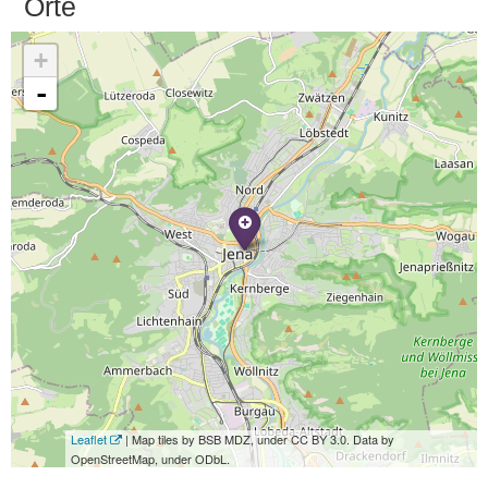
Orte
+
-
Leaflet
| Map tiles by BSB MDZ, under CC BY 3.0. Data by
OpenStreetMap, under ODbL.