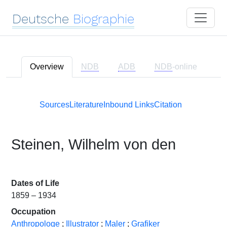
Deutsche
Biographie
Overview
NDB
ADB
NDB
-online
Sources
Literature
Inbound Links
Citation
Steinen, Wilhelm von den
Dates of Life
1859 – 1934
Occupation
Anthropologe
;
Illustrator
;
Maler
;
Grafiker