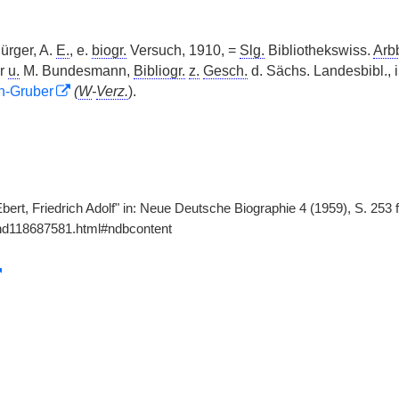
ürger, A.
E.
, e.
biogr.
Versuch, 1910, =
Slg.
Bibliothekswiss.
Arb
er
u.
M. Bundesmann,
Bibliogr.
z.
Gesch.
d. Sächs. Landesbibl., 
h-Gruber
(
W
-
Verz.
).
Ebert, Friedrich Adolf" in: Neue Deutsche Biographie 4 (1959), S. 253
gnd118687581.html#ndbcontent