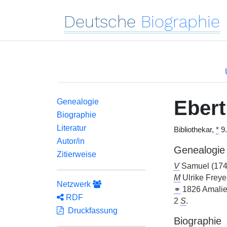
Deutsche
Biographie
Ebert
Genealogie
Biographie
Literatur
Bibliothekar,
*
9.
Autor/in
Genealogie
Zitierweise
V
Samuel (174
M
Ulrike Freye
Netzwerk
⚭
1826 Amalie
RDF
2
S
.
Druckfassung
Biographie