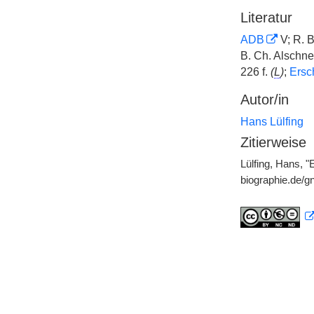
Literatur
ADB
V; R. B
B. Ch. Alschn
226 f.
(
L
)
;
Ersc
Autor/in
Hans Lülfing
Zitierweise
Lülfing, Hans, "
biographie.de/