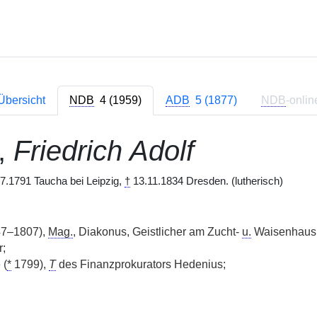
Übersicht
NDB
4 (1959)
ADB
5 (1877)
NDB
-onlin
,
Friedrich Adolf
7.1791 Taucha bei Leipzig,
†
13.11.1834 Dresden. (lutherisch)
7–1807),
Mag.
, Diakonus, Geistlicher am Zucht-
u.
Waisenhaus i
r;
 (
*
1799),
T
des Finanzprokurators Hedenius;