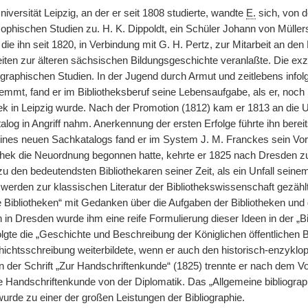
niversität Leipzig, an der er seit 1808 studierte, wandte
E.
sich, von d
osophischen Studien zu. H. K. Dippoldt, ein Schüler Johann von Mülle
, die ihn seit 1820, in Verbindung mit G. H. Pertz, zur Mitarbeit an
eiten zur älteren sächsischen Bildungsgeschichte veranlaßte. Die ex
liographischen Studien. In der Jugend durch Armut und zeitlebens inf
mmt, fand er im Bibliotheksberuf seine Lebensaufgabe, als er, noch
ek in Leipzig wurde. Nach der Promotion (1812) kam er 1813 an die Un
talog in Angriff nahm. Anerkennung der ersten Erfolge führte ihn berei
eines neuen Sachkatalogs fand er im System J. M. Franckes sein Vor
iothek die Neuordnung begonnen hatte, kehrte er 1825 nach Dresden z
zu den bedeutendsten Bibliothekaren seiner Zeit, als ein Unfall seine
 werden zur klassischen Literatur der Bibliothekswissenschaft gezählt.
e Bibliotheken“ mit Gedanken über die Aufgaben der Bibliotheken und d
 in Dresden wurde ihm eine reife Formulierung dieser Ideen in der „B
lgte die „Geschichte und Beschreibung der Königlichen öffentlichen B
hichtsschreibung weiterbildete, wenn er auch den historisch-enzykl
. In der Schrift „Zur Handschriftenkunde“ (1825) trennte er nach dem
he Handschriftenkunde von der Diplomatik. Das „Allgemeine bibliograp
urde zu einer der großen Leistungen der Bibliographie.