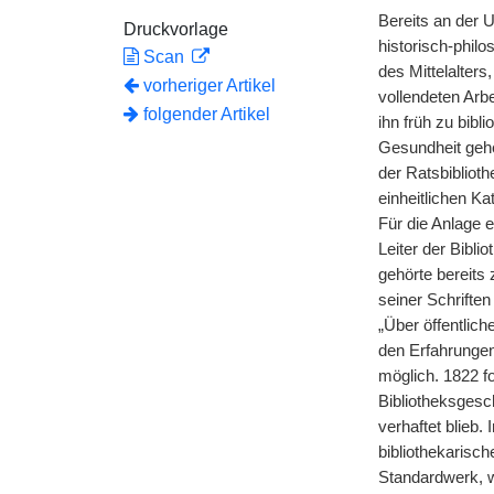
Bereits an der U
Druckvorlage
historisch-phil
Scan
des Mittelalters
vorheriger Artikel
vollendeten Arb
folgender Artikel
ihn früh zu bib
Gesundheit gehe
der Ratsbiblioth
einheitlichen Ka
Für die Anlage 
Leiter der Bibl
gehörte bereits 
seiner Schriften
„Über öffentlich
den Erfahrungen
möglich. 1822 fo
Bibliotheksgesc
verhaftet blieb
bibliothekarisc
Standardwerk, w