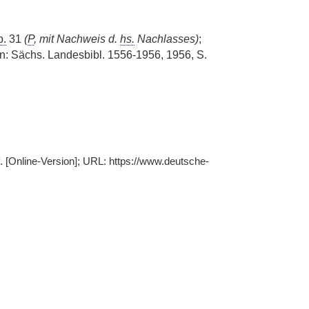
b.
31
(
P
, mit Nachweis d.
hs.
Nachlasses)
;
in: Sächs. Landesbibl. 1556-1956, 1956, S.
 f. [Online-Version]; URL: https://www.deutsche-