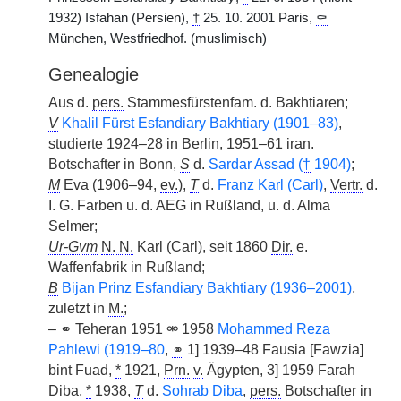
1932) Isfahan (Persien),
†
25. 10. 2001 Paris,
⚰
München, Westfriedhof. (muslimisch)
Genealogie
Aus d.
pers.
Stammesfürstenfam. d. Bakhtiaren;
V
Khalil Fürst Esfandiary Bakhtiary (1901–83)
,
studierte 1924–28 in Berlin, 1951–61 iran.
Botschafter in Bonn,
S
d.
Sardar Assad (
†
1904)
;
M
Eva (1906–94,
ev.
),
T
d.
Franz Karl (Carl)
,
Vertr.
d.
I. G. Farben u. d. AEG in Rußland, u. d. Alma
Selmer;
Ur-Gvm
N. N.
Karl (Carl), seit 1860
Dir.
e.
Waffenfabrik in Rußland;
B
Bijan Prinz Esfandiary Bakhtiary (1936–2001)
,
zuletzt in
M.
;
–
⚭
Teheran 1951
⚮
1958
Mohammed Reza
Pahlewi (1919–80
,
⚭
1] 1939–48 Fausia [Fawzia]
bint Fuad,
*
1921,
Prn.
v.
Ägypten, 3] 1959 Farah
Diba,
*
1938,
T
d.
Sohrab Diba
,
pers.
Botschafter in