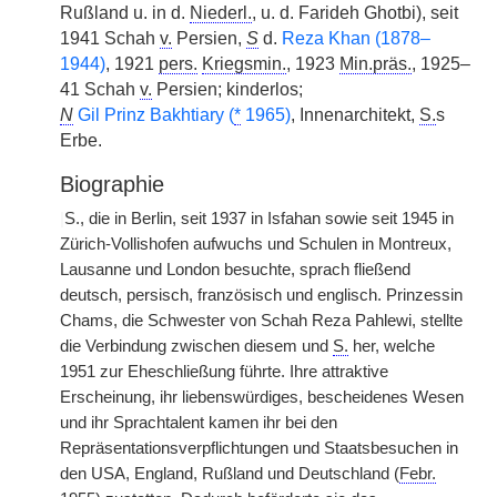
Rußland u. in d.
Niederl.
, u. d. Farideh Ghotbi), seit
1941 Schah
v.
Persien,
S
d.
Reza Khan (1878–
1944)
, 1921
pers.
Kriegsmin.
, 1923
Min.präs.
, 1925–
41 Schah
v.
Persien; kinderlos;
N
Gil Prinz Bakhtiary (
*
1965)
, Innenarchitekt,
S.
s
Erbe.
Biographie
|
S., die in Berlin, seit 1937 in Isfahan sowie seit 1945 in
Zürich-Vollishofen aufwuchs und Schulen in Montreux,
Lausanne und London besuchte, sprach fließend
deutsch, persisch, französisch und englisch. Prinzessin
Chams, die Schwester von Schah Reza Pahlewi, stellte
die Verbindung zwischen diesem und
S.
her, welche
1951 zur Eheschließung führte. Ihre attraktive
Erscheinung, ihr liebenswürdiges, bescheidenes Wesen
und ihr Sprachtalent kamen ihr bei den
Repräsentationsverpflichtungen und Staatsbesuchen in
den USA, England, Rußland und Deutschland (
Febr.