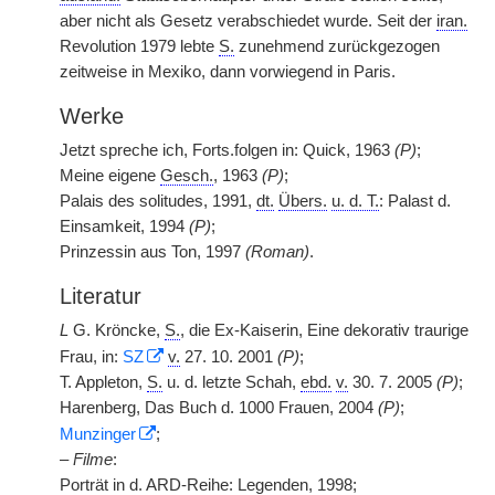
aber nicht als Gesetz verabschiedet wurde. Seit der
iran.
Revolution 1979 lebte
S.
zunehmend zurückgezogen
zeitweise in Mexiko, dann vorwiegend in Paris.
Werke
Jetzt spreche ich, Forts.folgen in: Quick, 1963
(P)
;
Meine eigene
Gesch.
, 1963
(P)
;
Palais des solitudes, 1991,
dt.
Übers.
u. d. T.
: Palast d.
Einsamkeit, 1994
(P)
;
Prinzessin aus Ton, 1997
(Roman)
.
Literatur
L
G. Kröncke,
S.
, die Ex-Kaiserin, Eine dekorativ traurige
Frau, in:
SZ
v.
27. 10. 2001
(P)
;
T. Appleton,
S.
u. d. letzte Schah,
ebd.
v.
30. 7. 2005
(P)
;
Harenberg, Das Buch d. 1000 Frauen, 2004
(P)
;
Munzinger
;
–
Filme
:
Porträt in d. ARD-Reihe: Legenden, 1998;