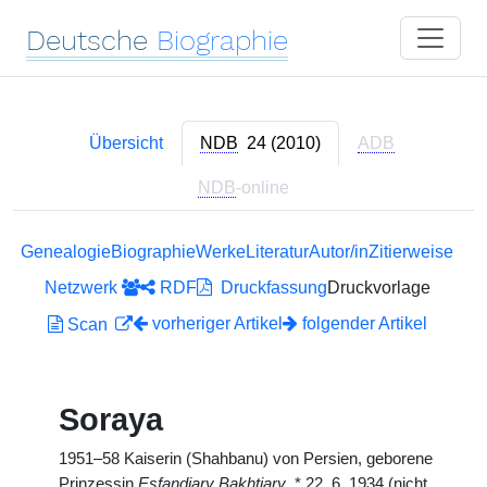
Deutsche
Biographie
Übersicht
NDB
24 (2010)
ADB
NDB
-online
Genealogie
Biographie
Werke
Literatur
Autor/in
Zitierweise
Netzwerk
RDF
Druckfassung
Druckvorlage
vorheriger Artikel
folgender Artikel
Scan
Soraya
1951–58 Kaiserin (Shahbanu) von Persien, geborene
Prinzessin
Esfandiary Bakhtiary
,
*
22. 6. 1934 (nicht