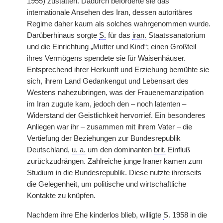
1955) zustatten. Dadurch beförderte sie das
internationale Ansehen des Iran, dessen autoritäres
Regime daher kaum als solches wahrgenommen wurde.
Darüberhinaus sorgte
S.
für das
iran.
Staatssanatorium
und die Einrichtung „Mutter und Kind“; einen Großteil
ihres Vermögens spendete sie für Waisenhäuser.
Entsprechend ihrer Herkunft und Erziehung bemühte sie
sich, ihrem Land Gedankengut und Lebensart des
Westens nahezubringen, was der Frauenemanzipation
im Iran zugute kam, jedoch den – noch latenten –
Widerstand der Geistlichkeit hervorrief. Ein besonderes
Anliegen war ihr – zusammen mit ihrem Vater – die
Vertiefung der Beziehungen zur Bundesrepublik
Deutschland,
u. a.
um den dominanten
brit.
Einfluß
zurückzudrängen. Zahlreiche junge Iraner kamen zum
Studium in die Bundesrepublik. Diese nutzte ihrerseits
die Gelegenheit, um politische und wirtschaftliche
Kontakte zu knüpfen.
Nachdem ihre Ehe kinderlos blieb, willigte
S.
1958 in die