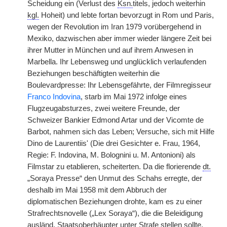
Scheidung ein (Verlust des
Ksn.
titels, jedoch weiterhin
kgl.
Hoheit) und lebte fortan bevorzugt in Rom und Paris,
wegen der Revolution im Iran 1979 vorübergehend in
Mexiko, dazwischen aber immer wieder längere Zeit bei
ihrer Mutter in München und auf ihrem Anwesen in
Marbella. Ihr Lebensweg und unglücklich verlaufenden
Beziehungen beschäftigten weiterhin die
Boulevardpresse: Ihr Lebensgefährte, der Filmregisseur
Franco Indovina
, starb im Mai 1972 infolge eines
Flugzeugabsturzes, zwei weitere Freunde, der
Schweizer Bankier Edmond Artar und der Vicomte de
Barbot, nahmen sich das Leben; Versuche, sich mit Hilfe
Dino de Laurentiis' (Die drei Gesichter e. Frau, 1964,
Regie: F. Indovina, M. Bolognini u. M. Antonioni) als
Filmstar zu etablieren, scheiterten. Da die florierende
dt.
„Soraya Presse“ den Unmut des Schahs erregte, der
deshalb im Mai 1958 mit dem Abbruch der
diplomatischen Beziehungen drohte, kam es zu einer
Strafrechtsnovelle („Lex Soraya“), die die Beleidigung
ausländ.
Staatsoberhäupter unter Strafe stellen sollte,