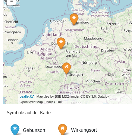
-
Leaflet
| Map tiles by BSB MDZ, under CC BY 3.0. Data by
OpenStreetMap, under ODbL.
Symbole auf der Karte
Geburtsort
Wirkungsort