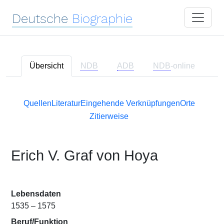
Deutsche
Biographie
Übersicht
NDB
ADB
NDB
-online
Quellen
Literatur
Eingehende Verknüpfungen
Orte
Zitierweise
Erich V. Graf von Hoya
Lebensdaten
1535 – 1575
Beruf/Funktion