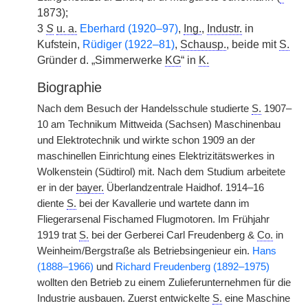
1873);
3
S
u. a.
Eberhard (1920–97)
,
Ing.
,
Industr.
in
Kufstein,
Rüdiger (1922–81)
,
Schausp.
, beide mit
S.
Gründer d. „Simmerwerke
KG
“ in
K.
Biographie
Nach dem Besuch der Handelsschule studierte
S.
1907–
10 am Technikum Mittweida (Sachsen) Maschinenbau
und Elektrotechnik und wirkte schon 1909 an der
maschinellen Einrichtung eines Elektrizitätswerkes in
Wolkenstein (Südtirol) mit. Nach dem Studium arbeitete
er in der
bayer.
Überlandzentrale Haidhof. 1914–16
diente
S.
bei der Kavallerie und wartete dann im
Fliegerarsenal Fischamed Flugmotoren. Im Frühjahr
1919 trat
S.
bei der Gerberei Carl Freudenberg &
Co.
in
Weinheim/Bergstraße als Betriebsingenieur ein.
Hans
(1888–1966)
und
Richard Freudenberg (1892–1975)
wollten den Betrieb zu einem Zulieferunternehmen für die
Industrie ausbauen. Zuerst entwickelte
S.
eine Maschine