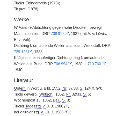
Tiroler Erfinderpreis (1973);
Tit.prof.
(1978).
Werke
W Patente
Abdichtung gegen hohe Drucke f. bewegl.
Maschinenteile,
DRP
708 917
, 1937 (mit A.
v.
Löwis,
E.
v.
Veh);
Dichtring f. umlaufende Wellen aus elast. Werkstoff,
DRP
729 128
, 1938;
Käfigloser, einbaufertiger Dichtungsring f. umlaufende
Wellen aus Buna,
DRP
706 994
, 1938 u.
710 760
,
1940.
Literatur
Österr.
in Wort u. Bild, 1952,
Nr.
37/38,
S.
124 ff.
(P)
;
Tirols gewerbl.
Wirtsch.
, 1962,
Nr.
32/33,
S.
5;
Wochenpost 13, 1952,
Beil.
,
S.
3;
Tiroler
Tagesztg.
v.
9. 3. 1986
(P)
;
neue tiroler ztg.
v.
10. 3. 1986
(P)
;