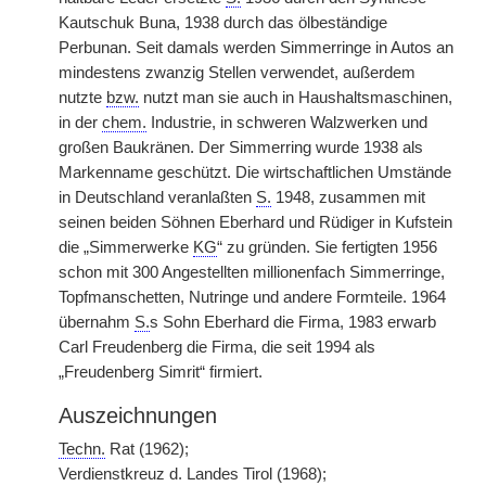
Kautschuk Buna, 1938 durch das ölbeständige
Perbunan. Seit damals werden Simmerringe in Autos an
mindestens zwanzig Stellen verwendet, außerdem
nutzte
bzw.
nutzt man sie auch in Haushaltsmaschinen,
in der
chem.
Industrie, in schweren Walzwerken und
großen Baukränen. Der Simmerring wurde 1938 als
Markenname geschützt. Die wirtschaftlichen Umstände
in Deutschland veranlaßten
S.
1948, zusammen mit
seinen beiden Söhnen Eberhard und Rüdiger in Kufstein
die „Simmerwerke
KG
“ zu gründen. Sie fertigten 1956
schon mit 300 Angestellten millionenfach Simmerringe,
Topfmanschetten, Nutringe und andere Formteile. 1964
übernahm
S.
s Sohn Eberhard die Firma, 1983 erwarb
Carl Freudenberg die Firma, die seit 1994 als
„Freudenberg Simrit“ firmiert.
Auszeichnungen
Techn.
Rat (1962);
Verdienstkreuz d. Landes Tirol (1968);