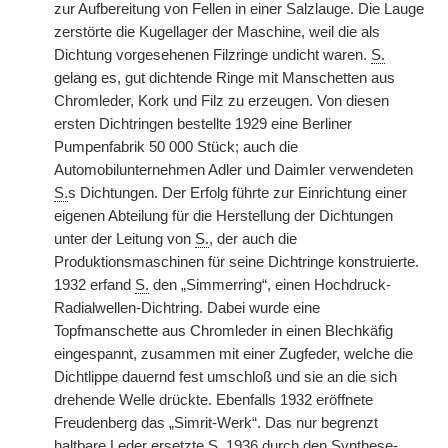
zur Aufbereitung von Fellen in einer Salzlauge. Die Lauge
zerstörte die Kugellager der Maschine, weil die als
Dichtung vorgesehenen Filzringe undicht waren.
S.
gelang es, gut dichtende Ringe mit Manschetten aus
Chromleder, Kork und Filz zu erzeugen. Von diesen
ersten Dichtringen bestellte 1929 eine Berliner
Pumpenfabrik 50 000 Stück; auch die
Automobilunternehmen Adler und Daimler verwendeten
S.
s Dichtungen. Der Erfolg führte zur Einrichtung einer
eigenen Abteilung für die Herstellung der Dichtungen
unter der Leitung von
S.
, der auch die
Produktionsmaschinen für seine Dichtringe konstruierte.
1932 erfand
S.
den „Simmerring“, einen Hochdruck-
Radialwellen-Dichtring. Dabei wurde eine
Topfmanschette aus Chromleder in einen Blechkäfig
eingespannt, zusammen mit einer Zugfeder, welche die
Dichtlippe dauernd fest umschloß und sie an die sich
drehende Welle drückte. Ebenfalls 1932 eröffnete
Freudenberg das „Simrit-Werk“. Das nur begrenzt
haltbare Leder ersetzte
S.
1936 durch den Synthese-