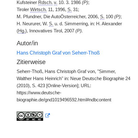
Kufsteiner
Rdsch.
v.
10. 3. 1986
(P)
;
Tiroler
Wirtsch.
11, 1996,
S.
31;
M. Pfundner, Die AutoÖsterreicher, 2006,
S.
100
(P)
;
H. Neururer, W.
S.
u. d. Simmerring, in: H. Alexander
(
Hg.
), Innovatives Tirol, 2007
(P).
Autor/in
Hans Christoph Graf von Seherr-Thoß
Zitierweise
Seherr-Thoß, Hans Christoph Graf von, "Simmer,
Walther Hans Heinrich" in: Neue Deutsche Biographie 24
(2010), S. 423 [Online-Version]; URL:
https://www.deutsche-
biographie.de/gnd1019496592.html#ndbcontent