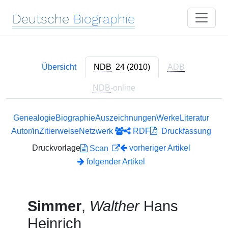
Deutsche
Biographie
Übersicht
NDB
24 (2010)
ADB
NDB
-online
Genealogie
Biographie
Auszeichnungen
Werke
Literatur
Autor/in
Zitierweise
Netzwerk
RDF
Druckfassung
Druckvorlage
vorheriger Artikel
Scan
folgender Artikel
Simmer
,
Walther
Hans
Heinrich