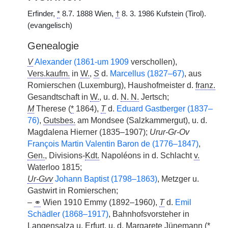
Erfinder,
*
8.7. 1888 Wien,
†
8. 3. 1986 Kufstein (Tirol).
(evangelisch)
Genealogie
V
Alexander (1861-um 1909
verschollen),
Vers.kaufm.
in
W.
,
S
d.
Marcellus (1827–67)
, aus
Romierschen (Luxemburg), Haushofmeister d.
franz.
Gesandtschaft in
W.
, u. d.
N. N.
Jertsch;
M
Therese (
*
1864),
T
d.
Eduard Gastberger (1837–
76)
,
Gutsbes.
am Mondsee (Salzkammergut), u. d.
Magdalena Hierner (1835–1907);
Urur-Gr-Ov
François Martin Valentin Baron de (1776–1847)
,
Gen.
, Divisions-
Kdt.
Napoléons in d. Schlacht
v.
Waterloo 1815;
Ur-Gvv
Johann Baptist (1798–1863)
, Metzger u.
Gastwirt in Romierschen;
–
⚭
Wien 1910 Emmy (1892–1960),
T
d.
Emil
Schädler (1868–1917)
, Bahnhofsvorsteher in
Langensalza u. Erfurt, u. d. Margarete Jünemann (
*