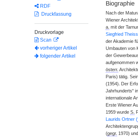
Biographie
RDF
Nach der Matur
Druckfassung
Wiener Architek
a.
mit der Tarnun
Druckvorlage
Siegfried Theis
Scan
der Akademie fü
vorheriger Artikel
Umbauten von Ki
der Gewerbeausst
folgender Artikel
aufgenommen w
österr.
Architekt
Paris) tätig. S
(1954). Der Erf
Jahrhunderts“ 
internationale 
Erste Wiener Aut
1959 wurde
S.
P
Laurids Ortner (
Architektengru
(
gegr.
1970) und