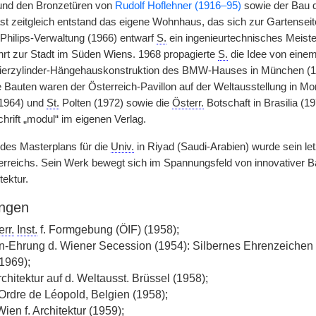
und den Bronzetüren von
Rudolf Hoflehner (1916–95)
sowie der Bau d
fast zeitgleich entstand das eigene Wohnhaus, das sich zur Gartensei
Philips-Verwaltung (1966) entwarf
S.
ein ingenieurtechnisches Meist
hrt zur Stadt im Süden Wiens. 1968 propagierte
S.
die Idee von eine
Vierzylinder-Hängehauskonstruktion des BMW-Hauses in München (197
 Bauten waren der Österreich-Pavillon auf der Weltausstellung in Mont
(1964) und
St.
Polten (1972) sowie die
Österr.
Botschaft in Brasilia (19
chrift „modul“ im eigenen Verlag.
 des Masterplans für die
Univ.
in Riyad (Saudi-Arabien) wurde sein le
erreichs. Sein Werk bewegt sich im Spannungsfeld von innovativer B
ektur.
ngen
rr.
Inst.
f. Formgebung (ÖIF) (1958);
-Ehrung d. Wiener Secession (1954): Silbernes Ehrenzeichen f
1969);
rchitektur auf d. Weltausst. Brüssel (1958);
'Ordre de Léopold, Belgien (1958);
Wien f. Architektur (1959);