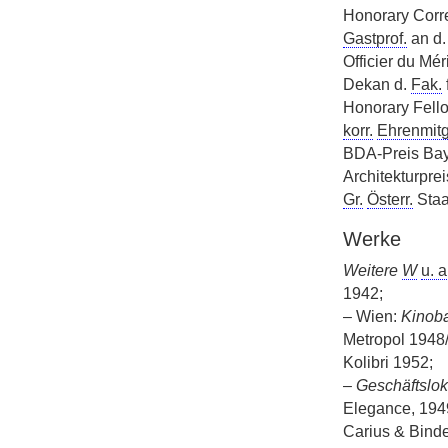
Honorary Corr
Gastprof.
an d
Officier du Mér
Dekan d.
Fak.
Honorary Fell
korr.
Ehrenmitg
BDA-Preis Bay
Architekturpre
Gr.
Österr.
Staa
Werke
Weitere
W
u. a
1942;
– Wien:
Kinoba
Metropol 1948
Kolibri 1952;
–
Geschäftslok
Elegance, 194
Carius & Binde