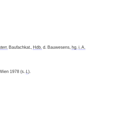
terr.
Baufachkat.,
Hdb.
d. Bauwesens,
hg.
i. A.
ien 1978 (s.
L
).