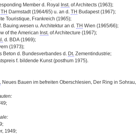
esponding Member d. Royal
Inst.
of Architects (1963);
.
TH
Darmstadt (1964/65) u. an d.
TH
Budapest (1967);
ite Touristique, Frankreich (1965);
f. Bauing.wesen u. Architektur an d.
TH
Wien (1965/66);
ow of the American
Inst.
of Architecture (1967);
l.
d. BDA (1969);
ern (1973);
is Beton d. Bundesverbandes d.
Dt.
Zementindustrie;
tspreis f. bildende Kunst (posthum 1975).
.
Neues Bauen im befreiten Oberschlesien, Der Ring in Sohrau,
uten:
/49;
ale:
9;
r, 1949;