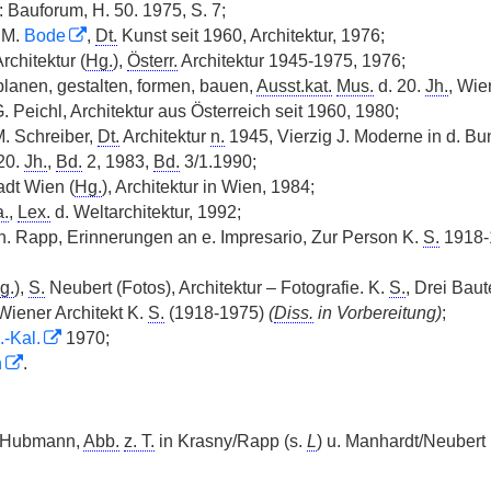
n: Bauforum, H. 50. 1975, S. 7;
. M.
Bode
,
Dt.
Kunst seit 1960, Architektur, 1976;
Architektur (
Hg.
),
Österr.
Architektur 1945-1975, 1976;
 planen, gestalten, formen, bauen,
Ausst.kat.
Mus.
d. 20.
Jh.
, Wi
. Peichl, Architektur aus Österreich seit 1960, 1980;
M. Schreiber,
Dt.
Architektur
n.
1945, Vierzig J. Moderne in d. Bun
 20.
Jh.
,
Bd.
2, 1983,
Bd.
3/1.1990;
adt Wien (
Hg.
), Architektur in Wien, 1984;
a.
,
Lex.
d. Weltarchitektur, 1992;
h. Rapp, Erinnerungen an e. Impresario, Zur Person K.
S.
1918-1
g.
),
S.
Neubert (Fotos), Architektur – Fotografie. K.
S.
, Drei Bau
Wiener Architekt K.
S.
(1918-1975)
(
Diss.
in Vorbereitung)
;
.-Kal.
1970;
n
.
 Hubmann,
Abb.
z. T.
in Krasny/Rapp (s.
L
) u. Manhardt/Neubert 