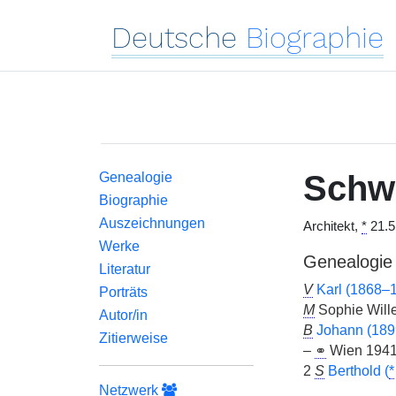
Deutsche
Biographie
Schw
Genealogie
Biographie
Auszeichnungen
Architekt,
*
21.5
Werke
Genealogie
Literatur
V
Karl (1868–
Porträts
M
Sophie Will
Autor/in
B
Johann (18
Zitierweise
–
⚭
Wien 1941
2
S
Berthold (
*
Netzwerk