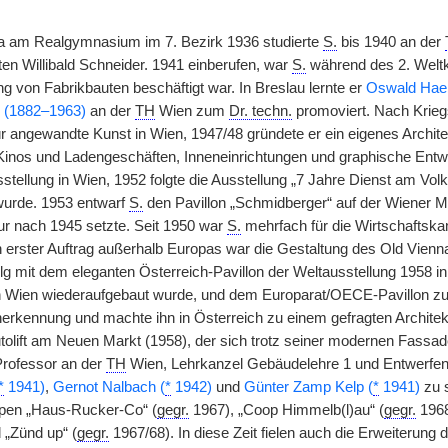
a am Realgymnasium im 7. Bezirk 1936 studierte
S.
bis 1940 an der
ten Willibald Schneider. 1941 einberufen, war
S.
während des 2. Weltkr
g von Fabrikbauten beschäftigt war. In Breslau lernte er
Oswald Haer
s (1882–1963)
an der
TH
Wien zum
Dr. techn.
promoviert. Nach Krie
r angewandte Kunst in Wien, 1947/48 gründete er ein eigenes Archite
nos und Ladengeschäften, Inneneinrichtungen und graphische Entwür
ellung in Wien, 1952 folgte die Ausstellung „7 Jahre Dienst am Volk“
urde. 1953 entwarf
S.
den Pavillon „Schmidberger“ auf der Wiener Me
ur nach 1945 setzte. Seit 1950 war
S.
mehrfach für die Wirtschaftska
ein erster Auftrag außerhalb Europas war die Gestaltung des Old Vie
olg mit dem eleganten Österreich-Pavillon der Weltausstellung 1958 i
in Wien wiederaufgebaut wurde, und dem Europarat/OECE-Pavillon
Anerkennung und machte ihn in Österreich zu einem gefragten Archite
olift am Neuen Markt (1958), der sich trotz seiner modernen Fassaden
rofessor an der
TH
Wien, Lehrkanzel Gebäudelehre 1 und Entwerfen 
*
1941)
,
Gernot Nalbach (
*
1942)
und
Günter Zamp Kelp (
*
1941)
zu s
ppen „Haus-Rucker-Co“ (
gegr.
1967), „Coop Himmelb(l)au“ (
gegr.
1968)
 „Zünd up“ (
gegr.
1967/68). In diese Zeit fielen auch die Erweiterung 