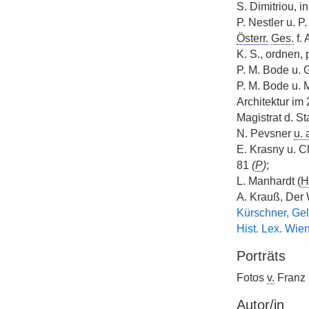
S. Dimitriou, i
P. Nestler u. P
Österr.
Ges.
f. 
K. S., ordnen,
P. M. Bode u. G
P. M. Bode u. 
Architektur im
Magistrat d. St
N. Pevsner
u. 
E. Krasny u. C
81
(
P
)
;
L. Manhardt (
H
A. Krauß, Der 
Kürschner, Gel
Hist. Lex. Wie
Porträts
Fotos
v.
Franz
Autor/in