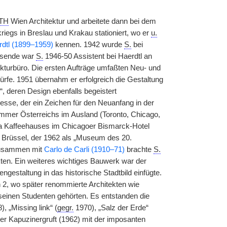
TH
Wien Architektur und arbeitete dann bei dem
iegs in Breslau und Krakau stationiert, wo er
u.
dtl (1899–1959)
kennen. 1942 wurde
S.
bei
gsende war
S.
1946-50 Assistent bei Haerdtl an
kturbüro. Die ersten Aufträge umfaßten Neu- und
fe. 1951 übernahm er erfolgreich die Gestaltung
, deren Design ebenfalls begeistert
sse, der ein Zeichen für den Neuanfang in der
mmer Österreichs im Ausland (Toronto, Chicago,
nna Kaffeehauses im Chicagoer Bismarck-Hotel
n Brüssel, der 1962 als „Museum des 20.
 zusammen mit
Carlo de Carli (1910–71)
brachte
S.
kten. Ein weiteres wichtiges Bauwerk war der
gestaltung in das historische Stadtbild einfügte.
2, wo später renommierte Architekten wie
einen Studenten gehörten. Es entstanden die
, „Missing link“ (
gegr.
1970), „Salz der Erde“
der Kapuzinergruft (1962) mit der imposanten