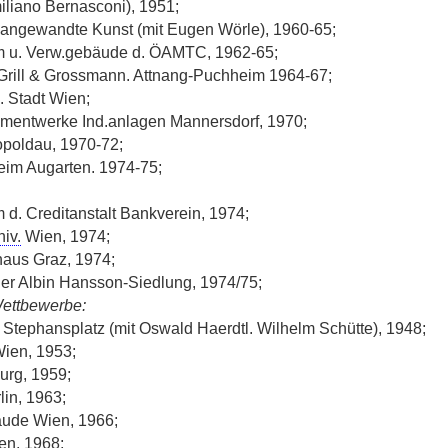
miliano Bernasconi), 1951;
 angewandte Kunst (mit Eugen Wörle), 1960-65;
 u. Verw.gebäude d. ÖAMTC, 1962-65;
rill & Grossmann. Attnang-Puchheim 1964-67;
. Stadt Wien;
mentwerke Ind.anlagen Mannersdorf, 1970;
opoldau, 1970-72;
eim Augarten. 1974-75;
 d. Creditanstalt Bankverein, 1974;
iv.
Wien, 1974;
haus Graz, 1974;
er Albin Hansson-Siedlung, 1974/75;
Wettbewerbe:
Stephansplatz (mit Oswald Haerdtl. Wilhelm Schütte), 1948;
Wien, 1953;
rg, 1959;
lin, 1963;
ude Wien, 1966;
en, 1968;