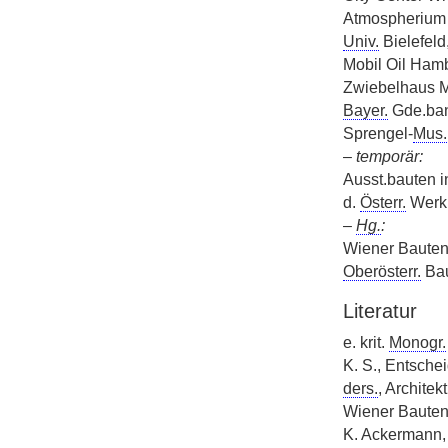
Atmospherium
Univ.
Bielefeld
Mobil Oil Hamb
Zwiebelhaus M
Bayer.
Gde.ban
Sprengel-
Mus.
–
temporär:
Ausst.bauten i
d.
Österr.
Werkb
–
Hg.
:
Wiener Bauten
Oberösterr.
Bau
Literatur
e. krit.
Monogr.
K. S., Entsche
ders.
, Architek
Wiener Baute
K. Ackermann, i