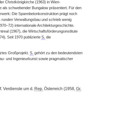
er Christkönigkirche (1963) in Wien-
te als schwebender Bungalow präsentiert. Für den
erwerk: Die Spannbetonkonstruktion prägt noch
m runden Verwaltungsbau und schrieb wenig
0–72) internationale Architekturgeschichte.
real (1967), die Wirtschaftsförderungsinstitute
74). Seit 1970 publizierte
S.
die
tztes Großprojekt.
S.
gehört zu den bedeutendsten
au- und Ingenieurkunst sowie pragmatischer
. Verdienste
|
um d.
Rep.
Österreich (1958,
Gr.