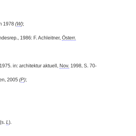
en 1978
(
W
)
;
desrep., 1986: F. Achleitner,
Österr.
975. in: architektur aktuell,
Nov.
1998, S. 70-
ten, 2005
(
P
)
;
(s.
L
).