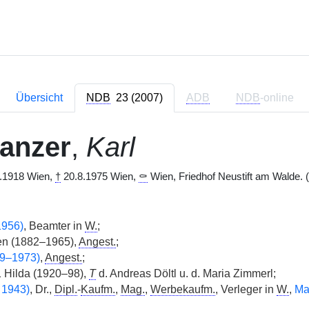
Übersicht
NDB
23 (2007)
ADB
NDB
-online
anzer
,
Karl
.1918 Wien,
†
20.8.1975 Wien,
⚰
Wien, Friedhof Neustift am Walde. (
1956)
, Beamter in
W.
;
en (1882–1965),
Angest.
;
99–1973)
,
Angest.
;
 Hilda (1920–98),
T
d. Andreas Döltl u. d. Maria Zimmerl;
1943)
, Dr.,
Dipl.
-
Kaufm.
,
Mag.
,
Werbekaufm.
, Verleger in
W.
,
Mar