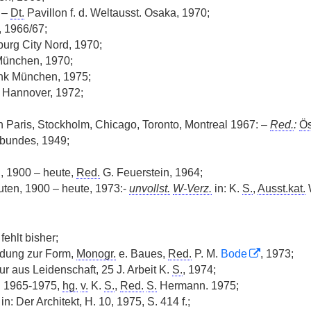
 –
Dt.
Pavillon f. d. Weltausst. Osaka, 1970;
, 1966/67;
urg City Nord, 1970;
ünchen, 1970;
k München, 1975;
Hannover, 1972;
n Paris, Stockholm, Chicago, Toronto, Montreal 1967: –
Red.
:
Ös
undes, 1949;
, 1900 – heute,
Red.
G. Feuerstein, 1964;
ten, 1900 – heute, 1973:-
unvollst.
W-Verz.
in: K.
S.
,
Ausst.kat.
W
fehlt bisher;
idung zur Form,
Monogr.
e. Baues,
Red.
P. M.
Bode
, 1973;
tur aus Leidenschaft, 25 J. Arbeit K.
S.
, 1974;
n 1965-1975,
hg.
v.
K.
S.
,
Red.
S.
Hermann. 1975;
n: Der Architekt, H. 10, 1975, S. 414 f.;