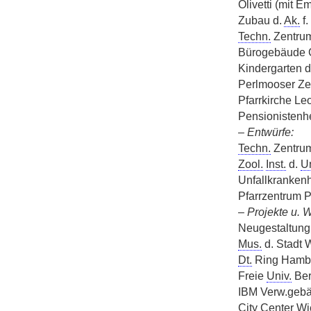
Olivetti (mit E
Zubau d.
Ak.
f.
Techn.
Zentrum
Bürogebäude G
Kindergarten d
Perlmooser Ze
Pfarrkirche Le
Pensionistenh
–
Entwürfe:
Techn.
Zentrum
Zool.
Inst.
d.
Un
Unfallkranken
Pfarrzentrum P
–
Projekte u. 
Neugestaltung 
Mus.
d. Stadt 
Dt.
Ring Hambu
Freie
Univ.
Ber
IBM Verw.gebä
City Center Wi