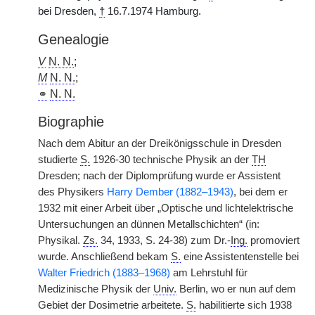
bei Dresden,
†
16.7.1974 Hamburg.
Genealogie
V
N. N.
;
M
N. N.
;
⚭
N. N.
Biographie
Nach dem Abitur an der Dreikönigsschule in Dresden
studierte
S.
1926-30 technische Physik an der
TH
Dresden; nach der Diplomprüfung wurde er Assistent
des Physikers
Harry Dember (1882–1943)
, bei dem er
1932 mit einer Arbeit über „Optische und lichtelektrische
Untersuchungen an dünnen Metallschichten“ (in:
Physikal.
Zs.
34, 1933, S. 24-38) zum Dr.-
Ing.
promoviert
wurde. Anschließend bekam
S.
eine Assistentenstelle bei
Walter Friedrich (1883–1968)
am Lehrstuhl für
Medizinische Physik der
Univ.
Berlin, wo er nun auf dem
Gebiet der Dosimetrie arbeitete.
S.
habilitierte sich 1938