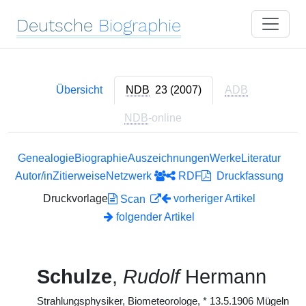
Deutsche
Biographie
Übersicht
NDB
23 (2007)
ADB
NDB
-online
Genealogie
Biographie
Auszeichnungen
Werke
Literatur
Autor/in
Zitierweise
Netzwerk
RDF
Druckfassung
Druckvorlage
vorheriger Artikel
Scan
folgender Artikel
Schulze
,
Rudolf
Hermann
Strahlungsphysiker, Biometeorologe,
*
13.5.1906 Mügeln