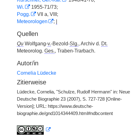
Wi.
1955-71/73;
Pogg.
VII a, VIII;
Meteorologen
;
|
Quellen
Qu
Wolfgang-
v.
-Bezold-
Slg.
, Archiv d.
Dt.
Meteorolog.
Ges.
, Traben-Trarbach.
Autor/in
Cornelia Lüdecke
Zitierweise
Lüdecke, Cornelia, "Schulze, Rudolf Hermann" in: Neue
Deutsche Biographie 23 (2007), S. 727-728 [Online-
Version]; URL: https://www.deutsche-
biographie.de/gnd1014344409.html#ndbcontent