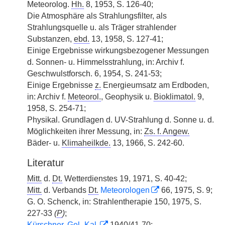
Meteorolog.
Hh.
8, 1953, S. 126-40;
Die Atmosphäre als Strahlungsfilter, als
Strahlungsquelle u. als Träger strahlender
Substanzen,
ebd.
13, 1958, S. 127-41;
Einige Ergebnisse wirkungsbezogener Messungen
d. Sonnen- u. Himmelsstrahlung, in: Archiv f.
Geschwulstforsch. 6, 1954, S. 241-53;
Einige Ergebnisse
z.
Energieumsatz am Erdboden,
in: Archiv f.
Meteorol.
, Geophysik u.
Bioklimatol.
9,
1958, S. 254-71;
Physikal. Grundlagen d. UV-Strahlung d. Sonne u. d.
Möglichkeiten ihrer Messung, in:
Zs. f. Angew.
Bäder- u.
Klimaheilkde.
13, 1966, S. 242-60.
Literatur
Mitt.
d.
Dt.
Wetterdienstes 19, 1971, S. 40-42;
Mitt.
d. Verbands
Dt.
Meteorologen
66, 1975, S. 9;
G. O. Schenck, in: Strahlentherapie 150, 1975, S.
227-33
(
P
)
;
Kürschner, Gel.-Kal.
1940/41-70;