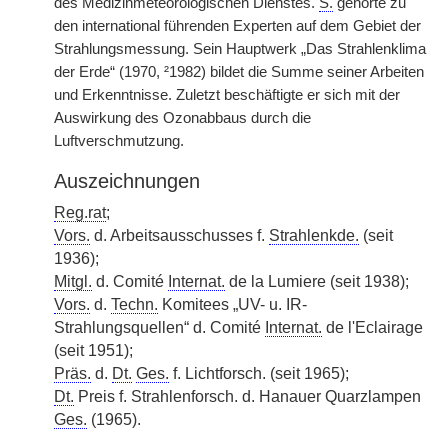
des Medizinmeteorologischen Dienstes.
S.
gehörte zu
den international führenden Experten auf dem Gebiet der
Strahlungsmessung. Sein Hauptwerk „Das Strahlenklima
der Erde“ (1970, ²1982) bildet die Summe seiner Arbeiten
und Erkenntnisse. Zuletzt beschäftigte er sich mit der
Auswirkung des Ozonabbaus durch die
Luftverschmutzung.
Auszeichnungen
Reg.rat
;
Vors.
d. Arbeitsausschusses f.
Strahlenkde.
(seit
1936);
Mitgl.
d. Comité
Internat.
de la Lumiere (seit 1938);
Vors.
d.
Techn.
Komitees „UV- u. IR-
Strahlungsquellen“ d. Comité
Internat.
de l'Eclairage
(seit 1951);
Präs.
d.
Dt.
Ges.
f. Lichtforsch. (seit 1965);
Dt.
Preis f. Strahlenforsch. d. Hanauer Quarzlampen
Ges.
(1965).