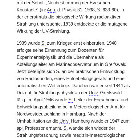
mit der Schrift „Neubestimmung der Eveschen
Konstante“ (in:
Ann.
d. Physik 31, 1938, S. 633-60), in
der er erstmals die biologische Wirkung radioaktiver
Strahlung untersuchte. 1939 entdeckte er die mutagene
Wirkung der UV-Strahlung.
1939 wurde
S.
zum Kriegsdienst einberufen, 1940
erfolgte seine Ernennung zum Dozenten für
Experimentalphysik und die Übernahme als
Abteilungsleiter am Marineobservatorium in Greifswald.
Jetzt beteiligte sich
S.
an der praktischen Entwicklung
von Radiosonden, eines Entnebelungsgeräts und einer
automatischen Wetterboje. Daneben war er seit 1944 als
Dozent für Strahlungsphysik an der
Univ.
Greifswald
tätig. Im April 1946 wurde
S.
Leiter der Forschungs- und
Entwicklungsabteilung beim Meteorologischen Amt für
Nordwestdeutschland in Hamburg. Nach der
Umhabilitation an die
Univ.
Hamburg wurde er 1947 zum
apl.
Professor ernannt.
S.
wandte sich wieder der
Strahlungsforschung sowie medizin-meteorologischen