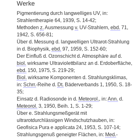
Werke
Pigmentierung durch langwelliges UV, in:
Strahlentherapie 64, 1939, S. 14-42;
Methoden
z.
Ausmessung
v.
UV-Strahlern,
ebd.
71,
1942, S. 656-81;
Über d. Messung d. langwelligen Ultrarot-Strahlung
in d. Biophysik,
ebd.
97, 1959, S. 152-60;
Der Einfluß d. Ozonschicht d. Atmosphäre auf d.
biol.
wirksame Ultraviolettbilanz an d. Erdoberfläche,
ebd.
150, 1975, S. 219-29;
Biol.
wirksame Komponenten d. Strahlungsklimas,
in:
Schrr.
-Reihe d.
Dt.
Bäderverbands 1, 1950, S. 18-
35;
Einsatz d. Radiosonde in d.
Meteorol.
, in:
Ann.
d.
Meteorol.
3, 1950, Beih. 1, S. 1-29;
Über e. Strahlungsmeßgerät mit
ultrarotdurchlässigen Windschutzhauben, in:
Geofisica Pura e applicata 24, 1953, S. 107-14;
Strahlungsgenuß geneigter Flächen, in:
Med.
-